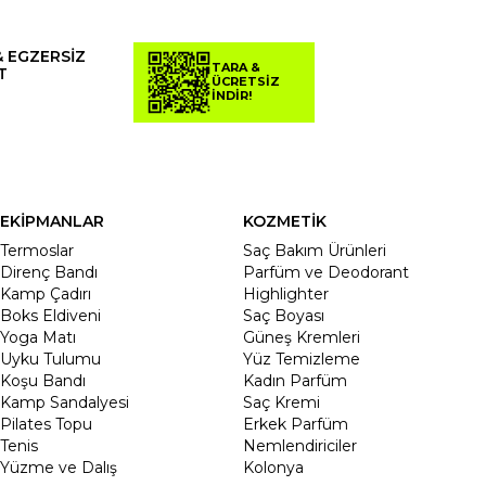
& EGZERSİZ
TARA &
T
ÜCRETSİZ
İNDİR!
EKİPMANLAR
KOZMETİK
Termoslar
Saç Bakım Ürünleri
Direnç Bandı
Parfüm ve Deodorant
Kamp Çadırı
Highlighter
Boks Eldiveni
Saç Boyası
Yoga Matı
Güneş Kremleri
Uyku Tulumu
Yüz Temizleme
Koşu Bandı
Kadın Parfüm
Kamp Sandalyesi
Saç Kremi
Pilates Topu
Erkek Parfüm
Tenis
Nemlendiriciler
Yüzme ve Dalış
Kolonya