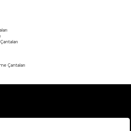
ları
ı
Çantaları
me Çantaları