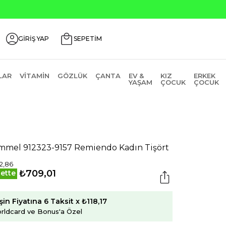
ri ₺200 İndirim Kodu: AGUSTOS200
GİRİŞ YAP
SEPETİM
LAR
VITAMIN
GÖZLÜK
ÇANTA
EV &
KIZ
ERKEK
YAŞAM
ÇOCUK
ÇOCUK
mel 912323-9157 Remiendo Kadın Tişört
12,86
₺709,01
ette
şin Fiyatına 6 Taksit x ₺118,17
rldcard ve Bonus'a Özel