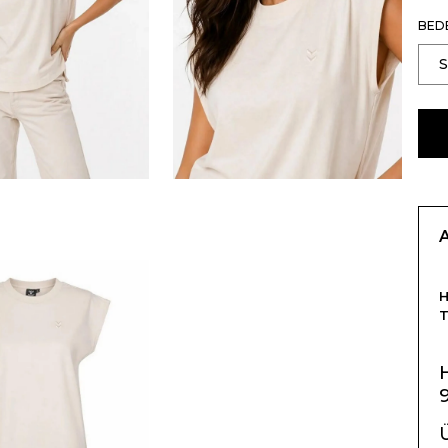
BED
T