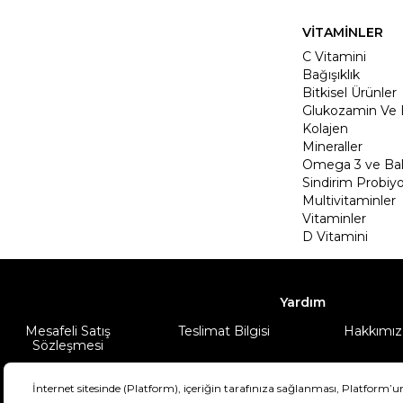
VİTAMİNLER
C Vitamini
Bağışıklık
Bitkisel Ürünler
Glukozamin Ve 
Kolajen
Mineraller
Omega 3 ve Balı
Sindirim Probiyo
Multivitaminler
Vitaminler
D Vitamini
Yardım
Mesafeli Satış
Teslimat Bilgisi
Hakkımız
Sözleşmesi
Şartlar & Koşullar
Ürünüm