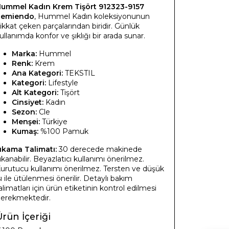
ummel Kadın Krem Tişört 912323-9157
Remiendo
, Hummel Kadın koleksiyonunun
ikkat çeken parçalarından biridir. Günlük
ullanımda konfor ve şıklığı bir arada sunar.
Marka:
Hummel
Renk:
Krem
Ana Kategori:
TEKSTIL
Kategori:
Lifestyle
Alt Kategori:
Tişört
Cinsiyet:
Kadın
Sezon:
Cle
Menşei:
Türkiye
Kumaş:
%100 Pamuk
ıkama Talimatı:
30 derecede makinede
ıkanabilir. Beyazlatıcı kullanımı önerilmez.
urutucu kullanımı önerilmez. Tersten ve düşük
sı ile ütülenmesi önerilir. Detaylı bakım
alimatları için ürün etiketinin kontrol edilmesi
erekmektedir.
rün İçeriği