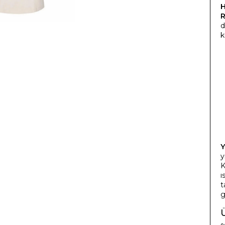
H
d
k
Y
y
K
ı
t
g
Ü