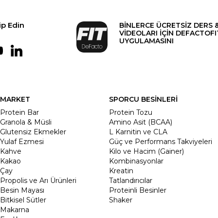
ip Edin
BİNLERCE ÜCRETSİZ DERS 
VİDEOLARI İÇİN DEFACTOFI
UYGULAMASINI
MARKET
SPORCU BESİNLERİ
Protein Bar
Protein Tozu
Granola & Müsli
Amino Asit (BCAA)
Glutensiz Ekmekler
L Karnitin ve CLA
Yulaf Ezmesi
Güç ve Performans Takviyeleri
Kahve
Kilo ve Hacim (Gainer)
Kakao
Kombinasyonlar
Çay
Kreatin
Propolis ve Arı Ürünleri
Tatlandırıcılar
Besin Mayası
Proteinli Besinler
Bitkisel Sütler
Shaker
Makarna