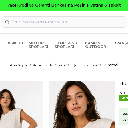
Seçili Ürünlerde ₺2000 Üze
BISIKLET
MOTOR
DENIZ & SU
KAMP VE
BRANŞ
SPORLARI
SPORLARI
OUTDOOR
Ana Sayfa
Kadın
Üst Giyim
Tişört
Marka
Hummel
Hum
₺1.0
Sep
Pe
Wo