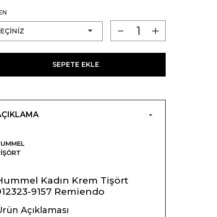
EN
SEPETE EKLE
AÇIKLAMA
HUMMEL
IŞÖRT
Hummel Kadın Krem Tişört
912323-9157 Remiendo
Ürün Açıklaması