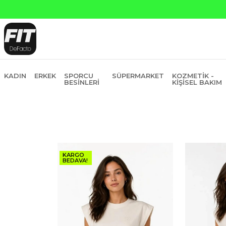
KADIN
ERKEK
SPORCU
SÜPERMARKET
KOZMETIK -
BESINLERI
KIŞISEL BAKIM
KARGO
BEDAVA!