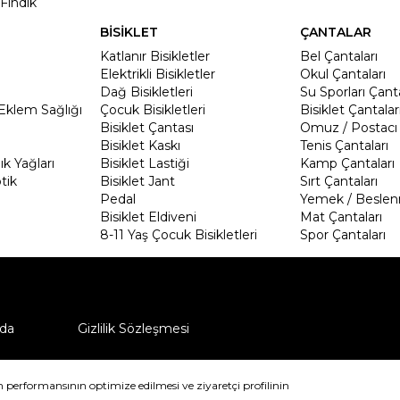
Fındık
BİSİKLET
ÇANTALAR
Katlanır Bisikletler
Bel Çantaları
Elektrikli Bisikletler
Okul Çantaları
Dağ Bisikletleri
Su Sporları Çanta
Eklem Sağlığı
Çocuk Bisikletleri
Bisiklet Çantalar
Bisiklet Çantası
Omuz / Postacı 
Bisiklet Kaskı
Tenis Çantaları
k Yağları
Bisiklet Lastiği
Kamp Çantaları
tik
Bisiklet Jant
Sırt Çantaları
Pedal
Yemek / Beslen
Bisiklet Eldiveni
Mat Çantaları
8-11 Yaş Çocuk Bisikletleri
Spor Çantaları
da
Gizlilik Sözleşmesi
ü nasıl iade edebilirim?