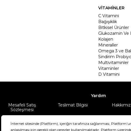
VİTAMİNLER
C Vitamini
Bağışıklık
Bitkisel Ürünler
Glukozamin Ve 
Kolajen
Mineraller
Omega 3 ve Balı
Sindirim Probiyo
Multivitaminler
Vitaminler
D Vitamini
Yardım
Mesafeli Satış
Teslimat Bilgisi
Hakkımız
Sözleşmesi
Şartlar & Koşullar
Ürünüm