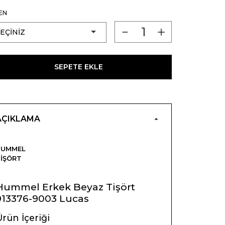
EN
SEPETE EKLE
AÇIKLAMA
HUMMEL
IŞÖRT
Hummel Erkek Beyaz Tişört
913376-9003 Lucas
rün İçeriği