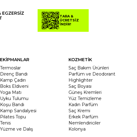
& EGZERSİZ
TARA &
T
ÜCRETSİZ
İNDİR!
EKİPMANLAR
KOZMETİK
Termoslar
Saç Bakım Ürünleri
Direnç Bandı
Parfüm ve Deodorant
Kamp Çadırı
Highlighter
Boks Eldiveni
Saç Boyası
Yoga Matı
Güneş Kremleri
Uyku Tulumu
Yüz Temizleme
Koşu Bandı
Kadın Parfüm
Kamp Sandalyesi
Saç Kremi
Pilates Topu
Erkek Parfüm
Tenis
Nemlendiriciler
Yüzme ve Dalış
Kolonya