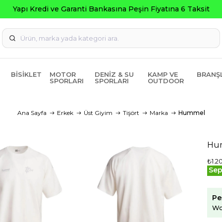
ksit
BISIKLET
MOTOR
DENIZ & SU
KAMP VE
BRANŞ
SPORLARI
SPORLARI
OUTDOOR
Ana Sayfa
Erkek
Üst Giyim
Tişört
Marka
Hummel
Hum
₺1.2
Sep
Pe
Wo