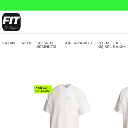
Yapı Kredi ve Garanti Bankasına Peşin Fiyatına 6 Ta
KADIN
ERKEK
SPORCU
SÜPERMARKET
KOZMETIK -
BESINLERI
KIŞISEL BAKIM
KARGO
BEDAVA!