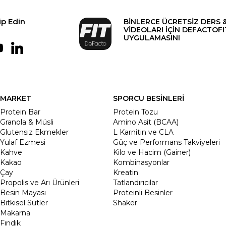
ip Edin
BİNLERCE ÜCRETSİZ DERS 
VİDEOLARI İÇİN DEFACTOFI
UYGULAMASINI
MARKET
SPORCU BESİNLERİ
Protein Bar
Protein Tozu
Granola & Müsli
Amino Asit (BCAA)
Glutensiz Ekmekler
L Karnitin ve CLA
Yulaf Ezmesi
Güç ve Performans Takviyeleri
Kahve
Kilo ve Hacim (Gainer)
Kakao
Kombinasyonlar
Çay
Kreatin
Propolis ve Arı Ürünleri
Tatlandırıcılar
Besin Mayası
Proteinli Besinler
Bitkisel Sütler
Shaker
Makarna
Fındık