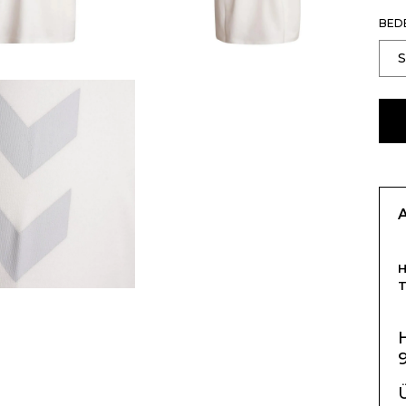
BED
T
Ü