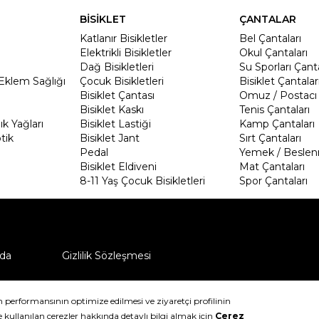
BİSİKLET
ÇANTALAR
Katlanır Bisikletler
Bel Çantaları
Elektrikli Bisikletler
Okul Çantaları
Dağ Bisikletleri
Su Sporları Çanta
Eklem Sağlığı
Çocuk Bisikletleri
Bisiklet Çantalar
Bisiklet Çantası
Omuz / Postacı 
Bisiklet Kaskı
Tenis Çantaları
k Yağları
Bisiklet Lastiği
Kamp Çantaları
tik
Bisiklet Jant
Sırt Çantaları
Pedal
Yemek / Beslen
Bisiklet Eldiveni
Mat Çantaları
8-11 Yaş Çocuk Bisikletleri
Spor Çantaları
da
Gizlilik Sözleşmesi
ü nasıl iade edebilirim?