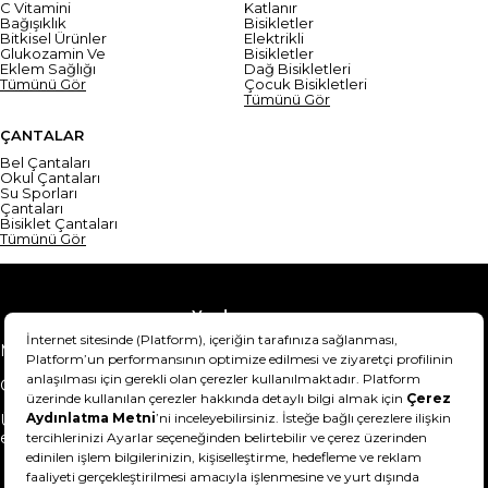
C Vitamini
Katlanır
Bağışıklık
Bisikletler
Bitkisel Ürünler
Elektrikli
Glukozamin Ve
Bisikletler
Eklem Sağlığı
Dağ Bisikletleri
Tümünü Gör
Çocuk Bisikletleri
Tümünü Gör
ÇANTALAR
Bel Çantaları
Okul Çantaları
Su Sporları
Çantaları
Bisiklet Çantaları
Tümünü Gör
Yardım
Mesafeli Satış Sözleşmesi
Teslimat Bilgisi
Gizlilik Sözleşmesi
Şartlar & Koşullar
Ürünümü nasıl iade
Hakkımızda
edebilirim?