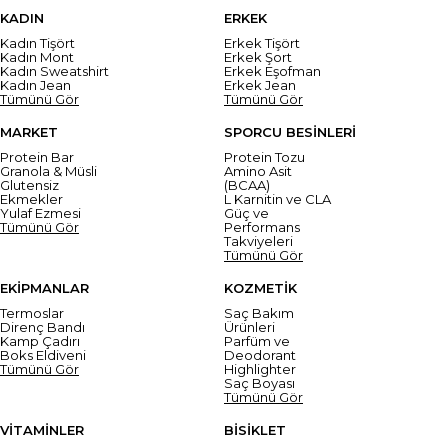
KADIN
ERKEK
Kadın Tişört
Erkek Tişört
Kadın Mont
Erkek Şort
Kadın Sweatshirt
Erkek Eşofman
Kadın Jean
Erkek Jean
Tümünü Gör
Tümünü Gör
MARKET
SPORCU BESİNLERİ
Protein Bar
Protein Tozu
Granola & Müsli
Amino Asit
Glutensiz
(BCAA)
Ekmekler
L Karnitin ve CLA
Yulaf Ezmesi
Güç ve
Tümünü Gör
Performans
Takviyeleri
Tümünü Gör
EKİPMANLAR
KOZMETİK
Termoslar
Saç Bakım
Direnç Bandı
Ürünleri
Kamp Çadırı
Parfüm ve
Boks Eldiveni
Deodorant
Tümünü Gör
Highlighter
Saç Boyası
Tümünü Gör
VİTAMİNLER
BİSİKLET