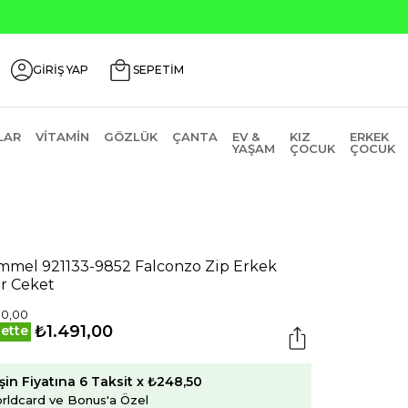
GİRİŞ YAP
SEPETİM
LAR
VITAMIN
GÖZLÜK
ÇANTA
EV &
KIZ
ERKEK
YAŞAM
ÇOCUK
ÇOCUK
mel 921133-9852 Falconzo Zip Erkek
r Ceket
30,00
₺1.491,00
ette
şin Fiyatına 6 Taksit x ₺248,50
rldcard ve Bonus'a Özel