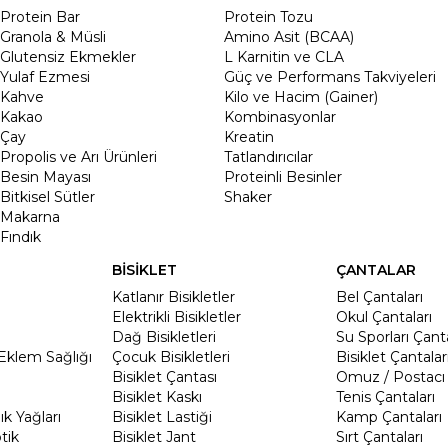
Protein Bar
Protein Tozu
Granola & Müsli
Amino Asit (BCAA)
Glutensiz Ekmekler
L Karnitin ve CLA
Yulaf Ezmesi
Güç ve Performans Takviyeleri
Kahve
Kilo ve Hacim (Gainer)
Kakao
Kombinasyonlar
Çay
Kreatin
Propolis ve Arı Ürünleri
Tatlandırıcılar
Besin Mayası
Proteinli Besinler
Bitkisel Sütler
Shaker
Makarna
Fındık
BİSİKLET
ÇANTALAR
Katlanır Bisikletler
Bel Çantaları
Elektrikli Bisikletler
Okul Çantaları
Dağ Bisikletleri
Su Sporları Çanta
Eklem Sağlığı
Çocuk Bisikletleri
Bisiklet Çantalar
Bisiklet Çantası
Omuz / Postacı 
Bisiklet Kaskı
Tenis Çantaları
k Yağları
Bisiklet Lastiği
Kamp Çantaları
tik
Bisiklet Jant
Sırt Çantaları