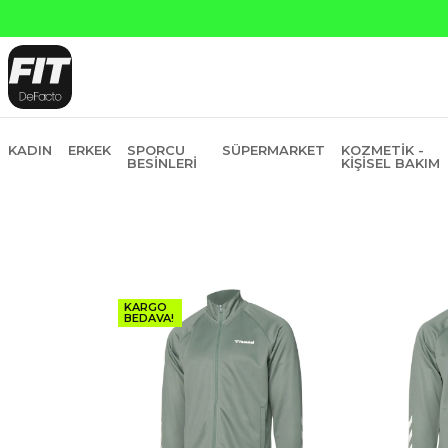
Yapı Kred
KADIN
ERKEK
SPORCU
SÜPERMARKET
KOZMETIK -
BESINLERI
KIŞISEL BAKIM
KARGO
BEDAVA!