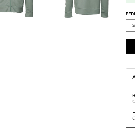
BED
C
H
C