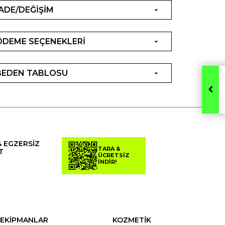
İADE/DEĞİŞİM
ÖDEME SEÇENEKLERİ
BEDEN TABLOSU
& EGZERSİZ
TARA &
T
ÜCRETSİZ
İNDİR!
EKİPMANLAR
KOZMETİK