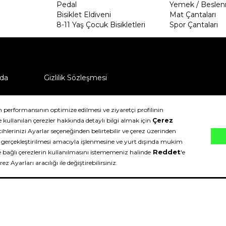
Pedal
Yemek / Beslen
Bisiklet Eldiveni
Mat Çantaları
8-11 Yaş Çocuk Bisikletleri
Spor Çantaları
da
Gizlilik Sözleşmesi
ü nasıl iade edebilirim?
klıdır.