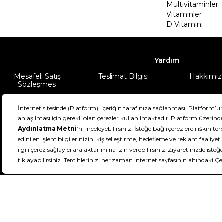
Multivitaminler
Vitaminler
D Vitamini
Yardım
Mesafeli Satış
Teslimat Bilgisi
Hakkımız
Sözleşmesi
Şartlar & Koşullar
Ürünüm
DeFactoFIT ©️ 2022-2026. Tüm hakları sa
11
SEÇİNİZ