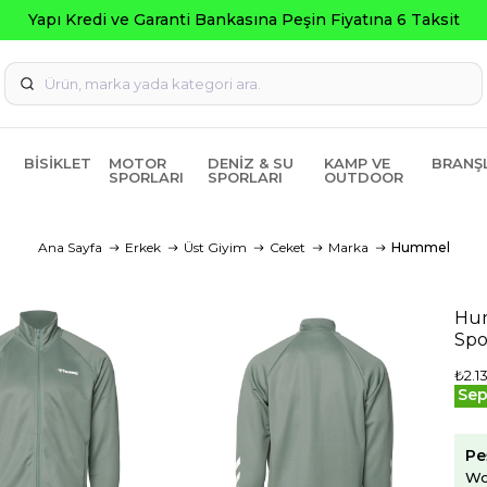
i ve Garanti Bankasına Peşin Fiyatına 6 Taksit
BISIKLET
MOTOR
DENIZ & SU
KAMP VE
BRANŞ
SPORLARI
SPORLARI
OUTDOOR
Ana Sayfa
Erkek
Üst Giyim
Ceket
Marka
Hummel
Hum
Spo
₺2.1
Sep
Pe
Wo