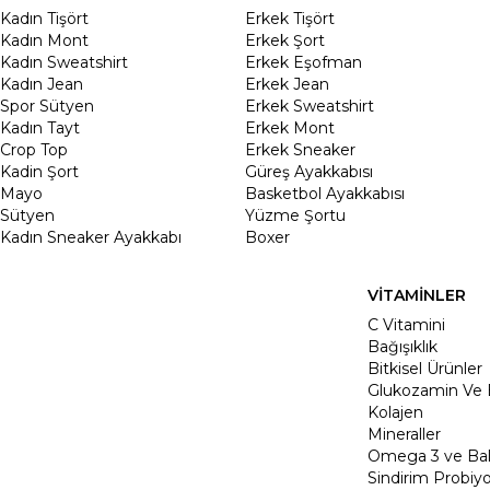
Kadın Tişört
Erkek Tişört
Kadın Mont
Erkek Şort
Kadın Sweatshirt
Erkek Eşofman
Kadın Jean
Erkek Jean
Spor Sütyen
Erkek Sweatshirt
Kadın Tayt
Erkek Mont
Crop Top
Erkek Sneaker
Kadin Şort
Güreş Ayakkabısı
Mayo
Basketbol Ayakkabısı
Sütyen
Yüzme Şortu
Kadın Sneaker Ayakkabı
Boxer
VİTAMİNLER
C Vitamini
Bağışıklık
Bitkisel Ürünler
Glukozamin Ve 
Kolajen
Mineraller
Omega 3 ve Balı
Sindirim Probiyo