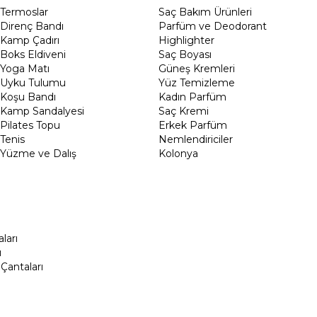
Termoslar
Saç Bakım Ürünleri
Direnç Bandı
Parfüm ve Deodorant
Kamp Çadırı
Highlighter
Boks Eldiveni
Saç Boyası
Yoga Matı
Güneş Kremleri
Uyku Tulumu
Yüz Temizleme
Koşu Bandı
Kadın Parfüm
Kamp Sandalyesi
Saç Kremi
Pilates Topu
Erkek Parfüm
Tenis
Nemlendiriciler
Yüzme ve Dalış
Kolonya
ları
ı
Çantaları