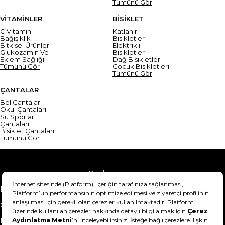
Tümünü Gör
VİTAMİNLER
BİSİKLET
C Vitamini
Katlanır
Bağışıklık
Bisikletler
Bitkisel Ürünler
Elektrikli
Glukozamin Ve
Bisikletler
Eklem Sağlığı
Dağ Bisikletleri
Tümünü Gör
Çocuk Bisikletleri
Tümünü Gör
ÇANTALAR
Bel Çantaları
Okul Çantaları
Su Sporları
Çantaları
Bisiklet Çantaları
Tümünü Gör
Yardım
Mesafeli Satış Sözleşmesi
Teslimat Bilgisi
Gizlilik Sözleşmesi
Şartlar & Koşullar
Ürünümü nasıl iade
Hakkımızda