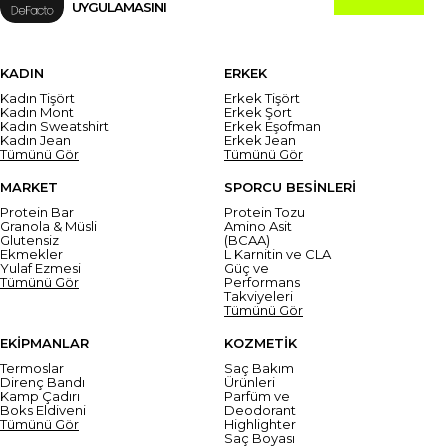
UYGULAMASINI
KADIN
ERKEK
Kadın Tişört
Erkek Tişört
Kadın Mont
Erkek Şort
Kadın Sweatshirt
Erkek Eşofman
Kadın Jean
Erkek Jean
Tümünü Gör
Tümünü Gör
MARKET
SPORCU BESİNLERİ
Protein Bar
Protein Tozu
Granola & Müsli
Amino Asit
Glutensiz
(BCAA)
Ekmekler
L Karnitin ve CLA
Yulaf Ezmesi
Güç ve
Tümünü Gör
Performans
Takviyeleri
Tümünü Gör
EKİPMANLAR
KOZMETİK
Termoslar
Saç Bakım
Direnç Bandı
Ürünleri
Kamp Çadırı
Parfüm ve
Boks Eldiveni
Deodorant
Tümünü Gör
Highlighter
Saç Boyası