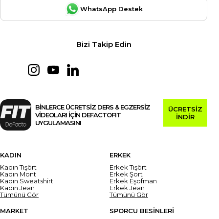
WhatsApp Destek
Bizi Takip Edin
BİNLERCE ÜCRETSİZ DERS & EGZERSİZ
ÜCRETSİZ
VİDEOLARI İÇİN DEFACTOFIT
İNDİR
UYGULAMASINI
KADIN
ERKEK
Kadın Tişört
Erkek Tişört
Kadın Mont
Erkek Şort
Kadın Sweatshirt
Erkek Eşofman
Kadın Jean
Erkek Jean
Tümünü Gör
Tümünü Gör
MARKET
SPORCU BESİNLERİ