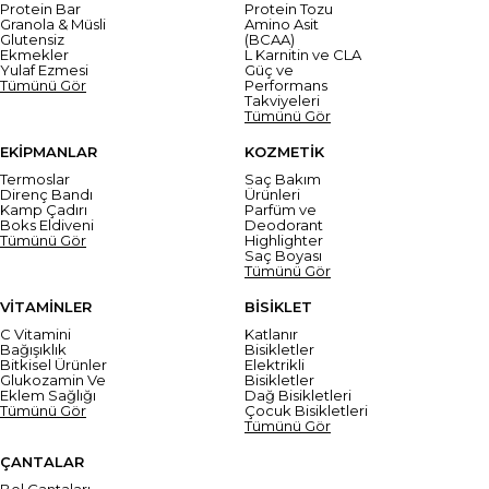
Protein Bar
Protein Tozu
Granola & Müsli
Amino Asit
Glutensiz
(BCAA)
Ekmekler
L Karnitin ve CLA
Yulaf Ezmesi
Güç ve
Tümünü Gör
Performans
Takviyeleri
Tümünü Gör
EKİPMANLAR
KOZMETİK
Termoslar
Saç Bakım
Direnç Bandı
Ürünleri
Kamp Çadırı
Parfüm ve
Boks Eldiveni
Deodorant
Tümünü Gör
Highlighter
Saç Boyası
Tümünü Gör
VİTAMİNLER
BİSİKLET
C Vitamini
Katlanır
Bağışıklık
Bisikletler
Bitkisel Ürünler
Elektrikli
Glukozamin Ve
Bisikletler
Eklem Sağlığı
Dağ Bisikletleri
Tümünü Gör
Çocuk Bisikletleri
Tümünü Gör
ÇANTALAR
Bel Çantaları