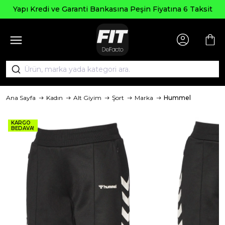
Yapı Kredi ve Garanti Bankasına Peşin Fiyatına 6 Taksit
Ana Sayfa
Kadın
Alt Giyim
Şort
Marka
Hummel
KARGO
BEDAVA!