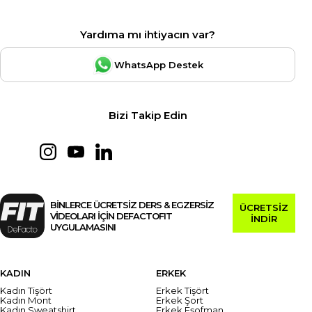
Yardıma mı ihtiyacın var?
WhatsApp Destek
Bizi Takip Edin
BİNLERCE ÜCRETSİZ DERS & EGZERSİZ
ÜCRETSİZ
VİDEOLARI İÇİN DEFACTOFIT
İNDİR
UYGULAMASINI
KADIN
ERKEK
Kadın Tişört
Erkek Tişört
Kadın Mont
Erkek Şort
Kadın Sweatshirt
Erkek Eşofman