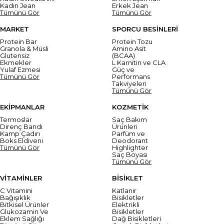
Kadın Jean
Erkek Jean
Tümünü Gör
Tümünü Gör
MARKET
SPORCU BESİNLERİ
Protein Bar
Protein Tozu
Granola & Müsli
Amino Asit
Glutensiz
(BCAA)
Ekmekler
L Karnitin ve CLA
Yulaf Ezmesi
Güç ve
Tümünü Gör
Performans
Takviyeleri
Tümünü Gör
EKİPMANLAR
KOZMETİK
Termoslar
Saç Bakım
Direnç Bandı
Ürünleri
Kamp Çadırı
Parfüm ve
Boks Eldiveni
Deodorant
Tümünü Gör
Highlighter
Saç Boyası
Tümünü Gör
VİTAMİNLER
BİSİKLET
C Vitamini
Katlanır
Bağışıklık
Bisikletler
Bitkisel Ürünler
Elektrikli
Glukozamin Ve
Bisikletler
Eklem Sağlığı
Dağ Bisikletleri