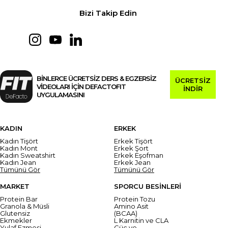
Bizi Takip Edin
BİNLERCE ÜCRETSİZ DERS & EGZERSİZ
ÜCRETSİZ
VİDEOLARI İÇİN DEFACTOFIT
İNDİR
UYGULAMASINI
KADIN
ERKEK
Kadın Tişört
Erkek Tişört
Kadın Mont
Erkek Şort
Kadın Sweatshirt
Erkek Eşofman
Kadın Jean
Erkek Jean
Tümünü Gör
Tümünü Gör
MARKET
SPORCU BESİNLERİ
Protein Bar
Protein Tozu
Granola & Müsli
Amino Asit
Glutensiz
(BCAA)
Ekmekler
L Karnitin ve CLA
Yulaf Ezmesi
Güç ve