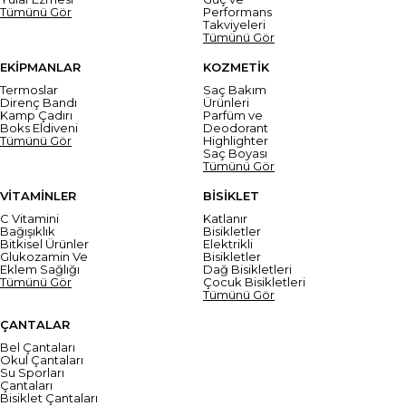
Tümünü Gör
Performans
Takviyeleri
Tümünü Gör
EKİPMANLAR
KOZMETİK
Termoslar
Saç Bakım
Direnç Bandı
Ürünleri
Kamp Çadırı
Parfüm ve
Boks Eldiveni
Deodorant
Tümünü Gör
Highlighter
Saç Boyası
Tümünü Gör
VİTAMİNLER
BİSİKLET
C Vitamini
Katlanır
Bağışıklık
Bisikletler
Bitkisel Ürünler
Elektrikli
Glukozamin Ve
Bisikletler
Eklem Sağlığı
Dağ Bisikletleri
Tümünü Gör
Çocuk Bisikletleri
Tümünü Gör
ÇANTALAR
Bel Çantaları
Okul Çantaları
Su Sporları
Çantaları
Bisiklet Çantaları