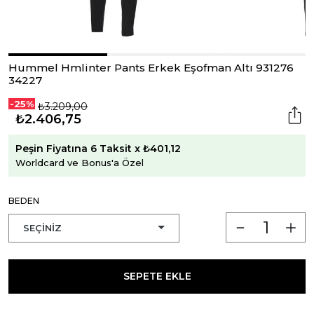
Hummel Hmlinter Pants Erkek Eşofman Altı 931276
34227
-25%
₺3.209,00
₺2.406,75
Peşin Fiyatına 6 Taksit x ₺401,12
Worldcard ve Bonus'a Özel
BEDEN
SEPETE EKLE