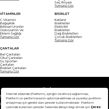
Saç Boyası
Tümünü Gör
VİTAMİNLER
BİSİKLET
C Vitamini
Katlanır
Bağışıklık
Bisikletler
Bitkisel Ürünler
Elektrikli
Glukozamin Ve
Bisikletler
Eklem Sağlığı
Dağ Bisikletleri
Tümünü Gör
Çocuk Bisikletleri
Tümünü Gör
ÇANTALAR
Bel Çantaları
Okul Çantaları
Su Sporları
Çantaları
Bisiklet Çantaları
Tümünü Gör
Yardım
Mesafeli Satış Sözleşmesi
Teslimat Bilgisi
Gizlilik Sözleşmesi
Şartlar & Koşullar