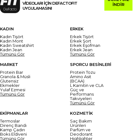
VİDEOLARI İÇİN DEFACTOFIT
İNDİR
UYGULAMASINI
KADIN
ERKEK
Kadın Tişört
Erkek Tişört
Kadın Mont
Erkek Şort
Kadın Sweatshirt
Erkek Eşofman
Kadın Jean
Erkek Jean
Tümünü Gör
Tümünü Gör
MARKET
SPORCU BESİNLERİ
Protein Bar
Protein Tozu
Granola & Müsli
Amino Asit
Glutensiz
(BCAA)
Ekmekler
L Karnitin ve CLA
Yulaf Ezmesi
Güç ve
Tümünü Gör
Performans
Takviyeleri
Tümünü Gör
EKİPMANLAR
KOZMETİK
Termoslar
Saç Bakım
Direnç Bandı
Ürünleri
Kamp Çadırı
Parfüm ve
Boks Eldiveni
Deodorant
Tümünü Gör
Highlighter