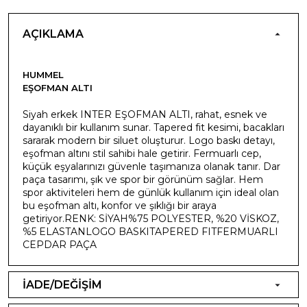
AÇIKLAMA
HUMMEL
EŞOFMAN ALTI
Siyah erkek INTER EŞOFMAN ALTI, rahat, esnek ve
dayanıklı bir kullanım sunar. Tapered fit kesimi, bacakları
sararak modern bir siluet oluşturur. Logo baskı detayı,
eşofman altını stil sahibi hale getirir. Fermuarlı cep,
küçük eşyalarınızı güvenle taşımanıza olanak tanır. Dar
paça tasarımı, şık ve spor bir görünüm sağlar. Hem
spor aktiviteleri hem de günlük kullanım için ideal olan
bu eşofman altı, konfor ve şıklığı bir araya
getiriyor.RENK: SİYAH%75 POLYESTER, %20 VİSKOZ,
%5 ELASTANLOGO BASKITAPERED FITFERMUARLI
CEPDAR PAÇA
İADE/DEĞİŞİM