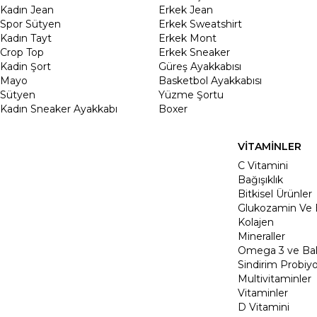
Kadın Jean
Erkek Jean
Spor Sütyen
Erkek Sweatshirt
Kadın Tayt
Erkek Mont
Crop Top
Erkek Sneaker
Kadin Şort
Güreş Ayakkabısı
Mayo
Basketbol Ayakkabısı
Sütyen
Yüzme Şortu
Kadın Sneaker Ayakkabı
Boxer
VİTAMİNLER
C Vitamini
Bağışıklık
Bitkisel Ürünler
Glukozamin Ve 
Kolajen
Mineraller
Omega 3 ve Balı
Sindirim Probiyo
Multivitaminler
Vitaminler
D Vitamini