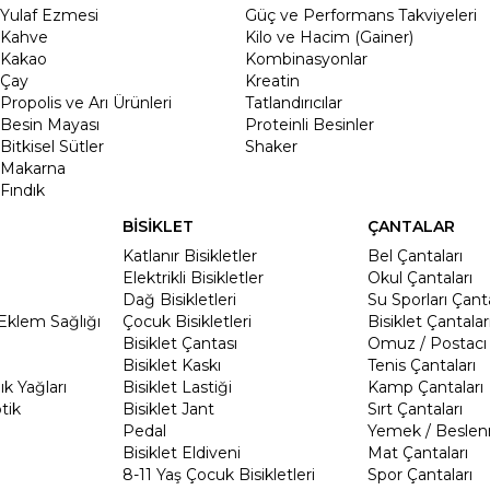
Yulaf Ezmesi
Güç ve Performans Takviyeleri
Kahve
Kilo ve Hacim (Gainer)
Kakao
Kombinasyonlar
Çay
Kreatin
Propolis ve Arı Ürünleri
Tatlandırıcılar
Besin Mayası
Proteinli Besinler
Bitkisel Sütler
Shaker
Makarna
Fındık
BİSİKLET
ÇANTALAR
Katlanır Bisikletler
Bel Çantaları
Elektrikli Bisikletler
Okul Çantaları
Dağ Bisikletleri
Su Sporları Çanta
Eklem Sağlığı
Çocuk Bisikletleri
Bisiklet Çantalar
Bisiklet Çantası
Omuz / Postacı 
Bisiklet Kaskı
Tenis Çantaları
k Yağları
Bisiklet Lastiği
Kamp Çantaları
tik
Bisiklet Jant
Sırt Çantaları
Pedal
Yemek / Beslen
Bisiklet Eldiveni
Mat Çantaları
8-11 Yaş Çocuk Bisikletleri
Spor Çantaları