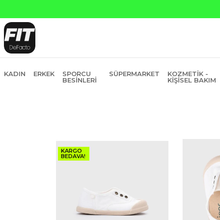
Yapı Kredi ve Garanti Bankasına Peşin Fiyatına 6 Ta
KADIN
ERKEK
SPORCU
SÜPERMARKET
KOZMETIK -
BESINLERI
KIŞISEL BAKIM
KARGO
BEDAVA!