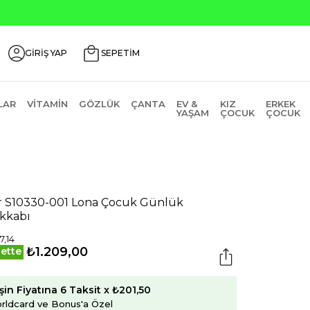
GİRİŞ YAP
SEPETİM
LAR
VITAMIN
GÖZLÜK
ÇANTA
EV &
KIZ
ERKEK
YAŞAM
ÇOCUK
ÇOCUK
r S10330-001 Lona Çocuk Günlük
kkabı
7,14
₺1.209,00
ette
şin Fiyatına 6 Taksit x ₺201,50
rldcard ve Bonus'a Özel