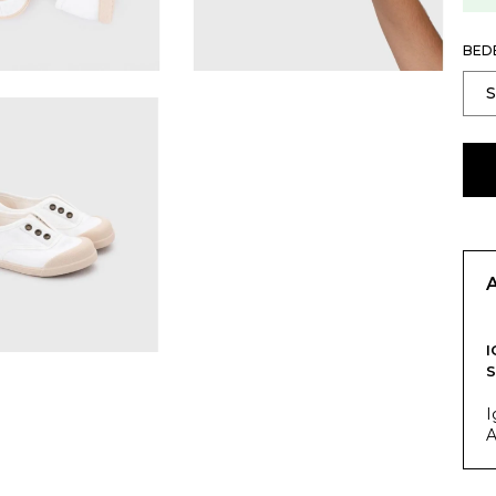
BED
I
S
I
A