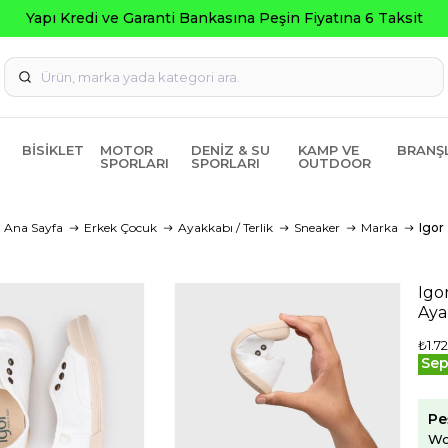
ksit
BISIKLET
MOTOR
DENIZ & SU
KAMP VE
BRANŞ
SPORLARI
SPORLARI
OUTDOOR
Ana Sayfa
Erkek Çocuk
Ayakkabı / Terlik
Sneaker
Marka
Igor
Igo
Aya
₺1.72
Sep
Pe
Wo