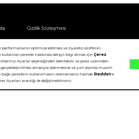
da
Gizlilik Sözleşmesi
ü nasıl iade edebilirim?
klıdır.