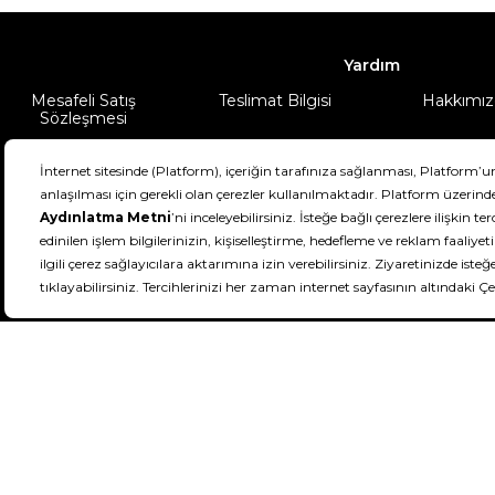
Yardım
Mesafeli Satış
Teslimat Bilgisi
Hakkımız
Sözleşmesi
Şartlar & Koşullar
Ürünüm
DeFactoFIT ©️ 2022-2026. Tüm hakları sa
21
SEÇİNİZ