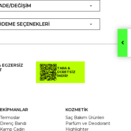
İADE/DEĞİŞİM
ÖDEME SEÇENEKLERİ
& EGZERSİZ
TARA &
T
ÜCRETSİZ
İNDİR!
EKİPMANLAR
KOZMETİK
Termoslar
Saç Bakım Ürünleri
Direnç Bandı
Parfüm ve Deodorant
Kamp Çadırı
Highlighter