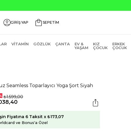
₺2000 Üzeri ₺200 İndirim Kodu: AGUSTOS200
GİRİŞ YAP
SEPETİM
LAR
VITAMIN
GÖZLÜK
ÇANTA
EV &
KIZ
ERKEK
YAŞAM
ÇOCUK
ÇOCUK
uz Seamless Toparlayıcı Yoga Şort Siyah
%
₺1.599,00
038,40
şin Fiyatına 6 Taksit x ₺173,07
rldcard ve Bonus'a Özel