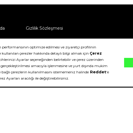
da
Gizlilik Sözleşmesi
ü nasıl iade edebilirim?
klıdır.