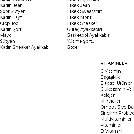
Kadın Jean
Erkek Jean
Spor Sütyen
Erkek Sweatshirt
Kadın Tayt
Erkek Mont
Crop Top
Erkek Sneaker
Kadin Şort
Güreş Ayakkabısı
Mayo
Basketbol Ayakkabısı
Sütyen
Yüzme Şortu
Kadın Sneaker Ayakkabı
Boxer
VİTAMİNLER
C Vitamini
Bağışıklık
Bitkisel Ürünler
Glukozamin Ve 
Kolajen
Mineraller
Omega 3 ve Balı
Sindirim Probiyo
Multivitaminler
Vitaminler
D Vitamini