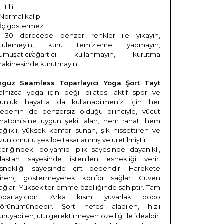
Fitilli
 Normal kalıp
 İç göstermez
 30 derecede benzer renkler ile yıkayın,
ütülemeyin, kuru temizleme yapmayın,
umuşatıcı/ağartıcı kullanmayın, kurutma
akinesinde kurutmayın.
nguz Seamless Toparlayıcı Yoga Şort Tayt
alnızca yoga için değil pilates, aktif spor ve
ünlük hayatta da kullanabilmeniz için her
edenin de benzersiz olduğu bilinciyle, vücut
natomisine uygun şekil alan, hem rahat, hem
ağlıklı, yüksek konfor sunan, şık hissettiren ve
zun ömürlü şekilde tasarlanmış ve üretilmiştir.
çeriğindeki polyamid iplik sayesinde dayanıklı,
lastan sayesinde istenilen esnekliği verir.
snekliği sayesinde çift bedendir. Harekete
irenç göstermeyerek konfor sağlar. Güven
ağlar. Yüksek ter emme özelliğinde sahiptir. Tam
oparlayıcıdır. Arka kısmı yuvarlak popo
örünümündedir. Şort nefes alabilen, hızlı
uruyabilen, ütü gerektirmeyen özelliği ile idealdir.