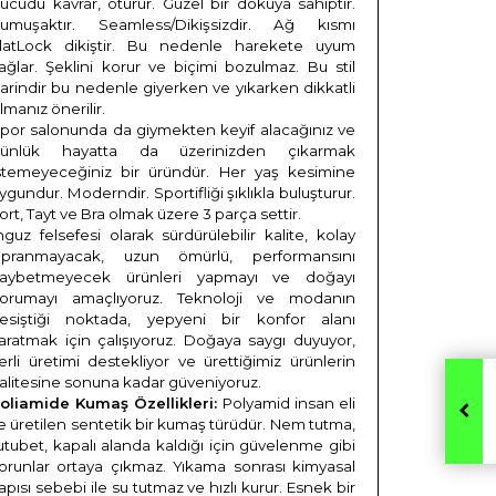
ücudu kavrar, oturur. Güzel bir dokuya sahiptir.
umuşaktır. Seamless/Dikişsizdir. Ağ kısmı
latLock dikiştir. Bu nedenle harekete uyum
ağlar. Şeklini korur ve biçimi bozulmaz. Bu stil
arindir bu nedenle giyerken ve yıkarken dikkatli
lmanız önerilir.
por salonunda da giymekten keyif alacağınız ve
ünlük hayatta da üzerinizden çıkarmak
stemeyeceğiniz bir üründür. Her yaş kesimine
ygundur. Moderndir. Sportifliği şıklıkla buluşturur.
ort, Tayt ve Bra olmak üzere 3 parça settir.
nguz felsefesi olarak sürdürülebilir kalite, kolay
ıpranmayacak, uzun ömürlü, performansını
aybetmeyecek ürünleri yapmayı ve doğayı
orumayı amaçlıyoruz. Teknoloji ve modanın
esiştiği noktada, yepyeni bir konfor alanı
aratmak için çalışıyoruz. Doğaya saygı duyuyor,
erli üretimi destekliyor ve ürettiğimiz ürünlerin
alitesine sonuna kadar güveniyoruz.
oliamide Kumaş Özellikleri:
Polyamid insan eli
le üretilen sentetik bir kumaş türüdür. Nem tutma,
utubet, kapalı alanda kaldığı için güvelenme gibi
orunlar ortaya çıkmaz. Yıkama sonrası kimyasal
apısı sebebi ile su tutmaz ve hızlı kurur. Esnek bir