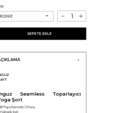
EN
SEPETE EKLE
AÇIKLAMA
NGUZ
TAYT
Inguz Seamless Toparlayıcı
Yoga Şort
 87%poliamide 13%ea
 Yüksek bel