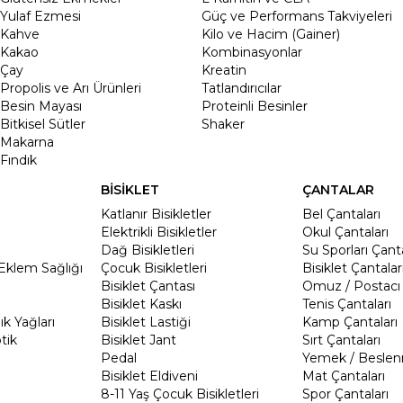
Yulaf Ezmesi
Güç ve Performans Takviyeleri
Kahve
Kilo ve Hacim (Gainer)
Kakao
Kombinasyonlar
Çay
Kreatin
Propolis ve Arı Ürünleri
Tatlandırıcılar
Besin Mayası
Proteinli Besinler
Bitkisel Sütler
Shaker
Makarna
Fındık
BİSİKLET
ÇANTALAR
Katlanır Bisikletler
Bel Çantaları
Elektrikli Bisikletler
Okul Çantaları
Dağ Bisikletleri
Su Sporları Çanta
Eklem Sağlığı
Çocuk Bisikletleri
Bisiklet Çantalar
Bisiklet Çantası
Omuz / Postacı 
Bisiklet Kaskı
Tenis Çantaları
k Yağları
Bisiklet Lastiği
Kamp Çantaları
tik
Bisiklet Jant
Sırt Çantaları
Pedal
Yemek / Beslen
Bisiklet Eldiveni
Mat Çantaları
8-11 Yaş Çocuk Bisikletleri
Spor Çantaları