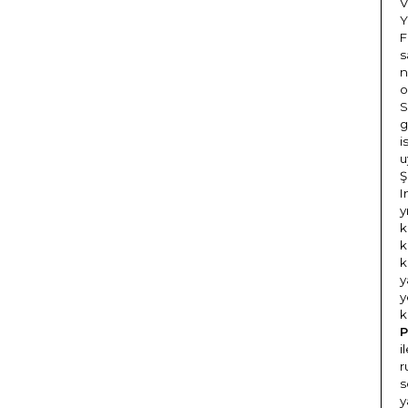
V
Y
F
s
n
o
S
g
i
u
Ş
I
y
k
k
k
y
y
k
P
i
r
s
y