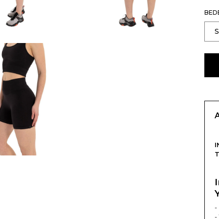
BED
I
-
-