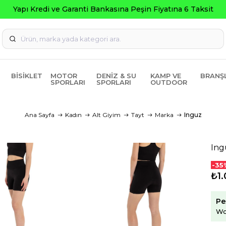
Seçili Ürünlerde 
BISIKLET
MOTOR
DENIZ & SU
KAMP VE
BRANŞ
SPORLARI
SPORLARI
OUTDOOR
Ana Sayfa
Kadın
Alt Giyim
Tayt
Marka
Inguz
Ing
-35
₺1.
Pe
Wo