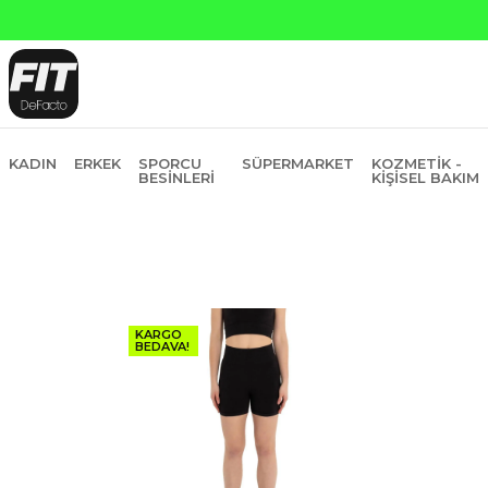
KADIN
ERKEK
SPORCU
SÜPERMARKET
KOZMETIK -
BESINLERI
KIŞISEL BAKIM
KARGO
BEDAVA!