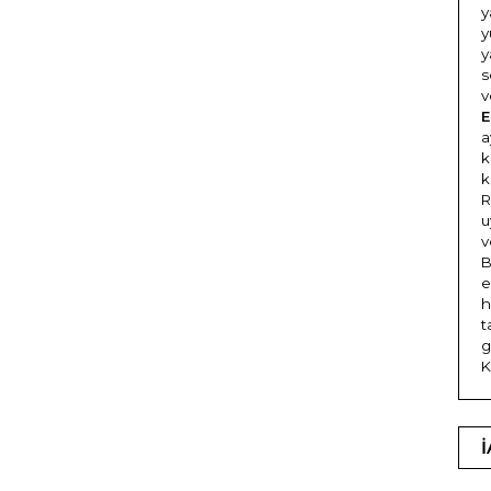
y
y
y
s
v
E
a
k
k
R
u
v
e
h
t
g
K