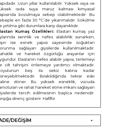
apıdadır. Uzun yıllar kullanılabilir. Yüksek ısıya ve
üksek ısıda suya maruz kalması kimyasal
apısında bozulmaya sebep olabilmektedir. Bu
ebeple en fazla 30 °C’de yıkanmalıdır. Sökülme
e yırtılma gibi durumlara karşı dayanıklıdır.
lastan Kumaş Özellikleri:
Elastan kumaş yaz
ylarında serinlik ve nefes alabilirlik sunarken,
ışın ise esnek yapısı sayesinde soğuktan
orunma sağlayan giysilerde kullanılmaktadır.
ahatlık ve hareket özgürlüğü arayanlar için
ygundur. Elastanın nefes alabilir yapısı, terlemeyi
e cilt tahrişini önlemeye yardımcı olmaktadır.
Boyutunun beş ila sekiz katına kadar
sneyebilmektedir. Bırakıldığında tekrar eski
aline döner. Bu yüksek esneklik, vücuda
amoturan ve rahat hareket etme imkanı sağlayan
iysilerde tercih edilmesinin başlıca nedenidir.
ırışığa direnç gösterir. Hafiftir.
İADE/DEĞİŞİM