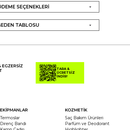
ÖDEME SEÇENEKLERİ
BEDEN TABLOSU
& EGZERSİZ
TARA &
T
ÜCRETSİZ
İNDİR!
EKİPMANLAR
KOZMETİK
Termoslar
Saç Bakım Ürünleri
Direnç Bandı
Parfüm ve Deodorant
Kamp Çadırı
Highlighter