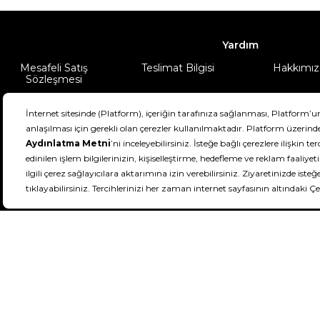
Yardım
Mesafeli Satış
Teslimat Bilgisi
Hakkımız
Sözleşmesi
Şartlar & Koşullar
Ürünüm
DeFactoFIT ©️ 2022-2026. Tüm hakları sa
11
SEÇİNİZ