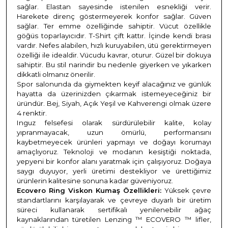
sağlar. Elastan sayesinde istenilen esnekliği verir.
Harekete direnç göstermeyerek konfor sağlar. Güven
sağlar. Ter emme özelliğinde sahiptir. Vücut özellikle
göğüs toparlayıcıdır. T-Shirt çift kattır. İçinde kendi brası
vardır. Nefes alabilen, hızlı kuruyabilen, ütü gerektirmeyen
özelliği ile idealdir. Vücudu kavrar, oturur. Güzel bir dokuya
sahiptir. Bu stil narindir bu nedenle giyerken ve yıkarken
dikkatli olmanız önerilir.
Spor salonunda da giymekten keyif alacağınız ve günlük
hayatta da üzerinizden çıkarmak istemeyeceğiniz bir
üründür. Bej, Siyah, Açık Yeşil ve Kahverengi olmak üzere
4 renktir.
Inguz felsefesi olarak sürdürülebilir kalite, kolay
yıpranmayacak, uzun ömürlü, performansını
kaybetmeyecek ürünleri yapmayı ve doğayı korumayı
amaçlıyoruz. Teknoloji ve modanın kesiştiği noktada,
yepyeni bir konfor alanı yaratmak için çalışıyoruz. Doğaya
saygı duyuyor, yerli üretimi destekliyor ve ürettiğimiz
ürünlerin kalitesine sonuna kadar güveniyoruz.
Ecovero Ring Viskon Kumaş Özellikleri:
Yüksek çevre
standartlarını karşılayarak ve çevreye duyarlı bir üretim
süreci kullanarak sertifikalı yenilenebilir ağaç
kaynaklarından türetilen Lenzing ™ ECOVERO ™ lifler,