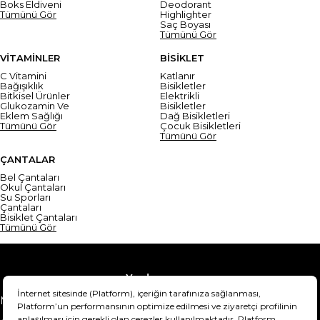
Boks Eldiveni
Deodorant
Tümünü Gör
Highlighter
Saç Boyası
Tümünü Gör
VİTAMİNLER
BİSİKLET
C Vitamini
Katlanır
Bağışıklık
Bisikletler
Bitkisel Ürünler
Elektrikli
Glukozamin Ve
Bisikletler
Eklem Sağlığı
Dağ Bisikletleri
Tümünü Gör
Çocuk Bisikletleri
Tümünü Gör
ÇANTALAR
Bel Çantaları
Okul Çantaları
Su Sporları
Çantaları
Bisiklet Çantaları
Tümünü Gör
Yardım
Mesafeli Satış Sözleşmesi
Teslimat Bilgisi