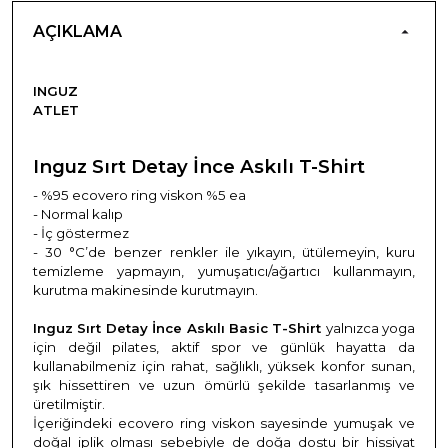
AÇIKLAMA
INGUZ
ATLET
Inguz Sırt Detay İnce Askılı T-Shirt
- %95 ecovero ring viskon %5 ea
- Normal kalıp
- İç göstermez
- 30 °C’de
benzer renkler ile yıkayın, ütülemeyin, kuru
temizleme yapmayın, yumuşatıcı/ağartıcı kullanmayın,
kurutma makinesinde kurutmayın.
Inguz Sırt Detay İnce Askılı Basic T-Shirt
yalnızca yoga
için değil pilates, aktif spor ve günlük hayatta da
kullanabilmeniz için rahat, sağlıklı, yüksek konfor sunan,
şık hissettiren ve uzun ömürlü şekilde tasarlanmış ve
üretilmiştir.
İçeriğindeki ecovero ring viskon sayesinde yumuşak ve
doğal iplik olması sebebiyle de doğa dostu bir hissiyat