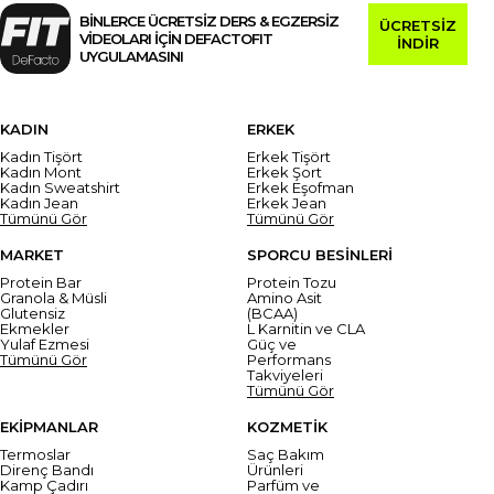
BİNLERCE ÜCRETSİZ DERS & EGZERSİZ
ÜCRETSİZ
VİDEOLARI İÇİN DEFACTOFIT
İNDİR
UYGULAMASINI
KADIN
ERKEK
Kadın Tişört
Erkek Tişört
Kadın Mont
Erkek Şort
Kadın Sweatshirt
Erkek Eşofman
Kadın Jean
Erkek Jean
Tümünü Gör
Tümünü Gör
MARKET
SPORCU BESİNLERİ
Protein Bar
Protein Tozu
Granola & Müsli
Amino Asit
Glutensiz
(BCAA)
Ekmekler
L Karnitin ve CLA
Yulaf Ezmesi
Güç ve
Tümünü Gör
Performans
Takviyeleri
Tümünü Gör
EKİPMANLAR
KOZMETİK
Termoslar
Saç Bakım
Direnç Bandı
Ürünleri
Kamp Çadırı
Parfüm ve