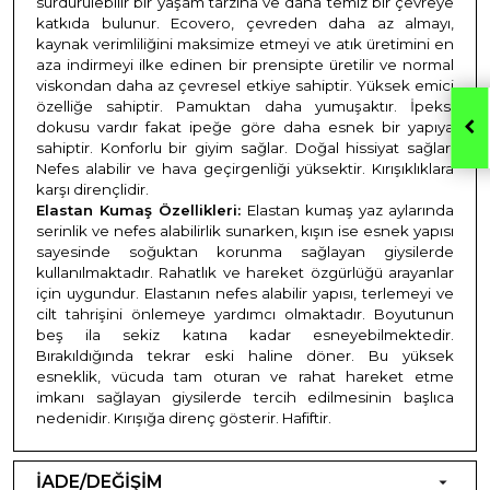
sürdürülebilir bir yaşam tarzına ve daha temiz bir çevreye
katkıda bulunur. Ecovero, çevreden daha az almayı,
kaynak verimliliğini maksimize etmeyi ve atık üretimini en
aza indirmeyi ilke edinen bir prensipte üretilir ve normal
viskondan daha az çevresel etkiye sahiptir. Yüksek emici
özelliğe sahiptir. Pamuktan daha yumuşaktır. İpeksi
dokusu vardır fakat ipeğe göre daha esnek bir yapıya
sahiptir. Konforlu bir giyim sağlar. Doğal hissiyat sağlar.
Nefes alabilir ve hava geçirgenliği yüksektir. Kırışıklıklara
karşı dirençlidir.
Elastan Kumaş Özellikleri:
Elastan kumaş yaz aylarında
serinlik ve nefes alabilirlik sunarken, kışın ise esnek yapısı
sayesinde soğuktan korunma sağlayan giysilerde
kullanılmaktadır. Rahatlık ve hareket özgürlüğü arayanlar
için uygundur. Elastanın nefes alabilir yapısı, terlemeyi ve
cilt tahrişini önlemeye yardımcı olmaktadır. Boyutunun
beş ila sekiz katına kadar esneyebilmektedir.
Bırakıldığında tekrar eski haline döner. Bu yüksek
esneklik, vücuda tam oturan ve rahat hareket etme
imkanı sağlayan giysilerde tercih edilmesinin başlıca
nedenidir. Kırışığa direnç gösterir. Hafiftir.
İADE/DEĞİŞİM