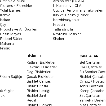
Granola & Müsli
Amino Asit (BCAA)
Glutensiz Ekmekler
L Karnitin ve CLA
Yulaf Ezmesi
Güç ve Performans Takviyeleri
Kahve
Kilo ve Hacim (Gainer)
Kakao
Kombinasyonlar
Çay
Kreatin
Propolis ve Arı Ürünleri
Tatlandırıcılar
Besin Mayası
Proteinli Besinler
Bitkisel Sütler
Shaker
Makarna
Fındık
BİSİKLET
ÇANTALAR
Katlanır Bisikletler
Bel Çantaları
Elektrikli Bisikletler
Okul Çantaları
Dağ Bisikletleri
Su Sporları Çanta
Eklem Sağlığı
Çocuk Bisikletleri
Bisiklet Çantalar
Bisiklet Çantası
Omuz / Postacı 
Bisiklet Kaskı
Tenis Çantaları
k Yağları
Bisiklet Lastiği
Kamp Çantaları
tik
Bisiklet Jant
Sırt Çantaları
Pedal
Yemek / Beslen
Bisiklet Eldiveni
Mat Çantaları