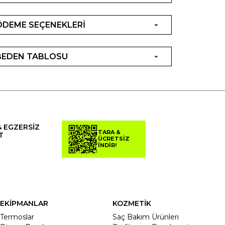
ÖDEME SEÇENEKLERİ
BEDEN TABLOSU
& EGZERSİZ
TARA &
T
ÜCRETSİZ
İNDİR!
EKİPMANLAR
KOZMETİK
Termoslar
Saç Bakım Ürünleri