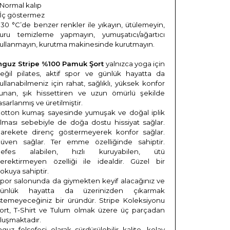
 Normal kalıp
 İç göstermez
 30 °C’de
benzer renkler ile yıkayın, ütülemeyin,
uru temizleme yapmayın, yumuşatıcı/ağartıcı
ullanmayın, kurutma makinesinde kurutmayın.
nguz Stripe %100 Pamuk Şort
yalnızca yoga için
eğil pilates, aktif spor ve günlük hayatta da
ullanabilmeniz için rahat, sağlıklı, yüksek konfor
unan, şık hissettiren ve uzun ömürlü şekilde
asarlanmış ve üretilmiştir.
otton kumaş sayesinde yumuşak ve doğal iplik
lması sebebiyle de doğa dostu hissiyat sağlar.
arekete direnç göstermeyerek konfor sağlar.
üven sağlar. Ter emme özelliğinde sahiptir.
efes alabilen, hızlı kuruyabilen, ütü
erektirmeyen özelliği ile idealdir. Güzel bir
okuya sahiptir.
por salonunda da giymekten keyif alacağınız ve
ünlük hayatta da üzerinizden çıkarmak
stemeyeceğiniz bir üründür. Stripe Koleksiyonu
ort, T-Shirt ve Tulum olmak üzere üç parçadan
luşmaktadır.
nguz felsefesi olarak sürdürülebilir kalite, kolay