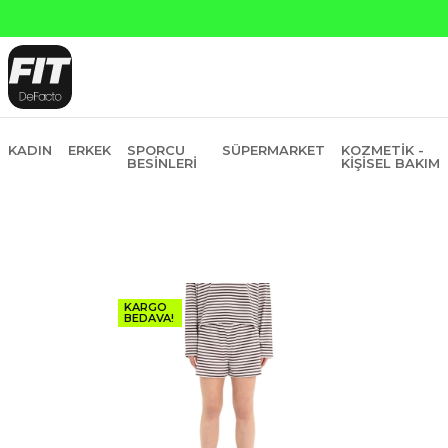
KADIN
ERKEK
SPORCU
SÜPERMARKET
KOZMETIK -
BESINLERI
KIŞISEL BAKIM
KARGO
BEDAVA!