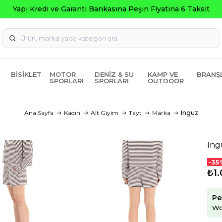
Seç
BISIKLET
MOTOR
DENIZ & SU
KAMP VE
BRANŞ
SPORLARI
SPORLARI
OUTDOOR
Ana Sayfa
Kadın
Alt Giyim
Tayt
Marka
Inguz
Ing
-35
₺1.
Pe
Wo