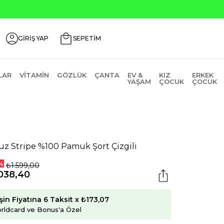
ili Ürünlerde ₺2000 Üzeri ₺200 İndirim Kodu: AGUSTOS200
GİRİŞ YAP
SEPETİM
LAR
VITAMIN
GÖZLÜK
ÇANTA
EV &
KIZ
ERKEK
YAŞAM
ÇOCUK
ÇOCUK
uz Stripe %100 Pamuk Şort Çizgili
%
₺1.599,00
038,40
şin Fiyatına 6 Taksit x ₺173,07
rldcard ve Bonus'a Özel