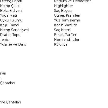
Direnç Bandı
Parfüm ve Deodorant
Kamp Çadırı
Highlighter
Boks Eldiveni
Saç Boyası
Yoga Matı
Güneş Kremleri
Uyku Tulumu
Yüz Temizleme
Koşu Bandı
Kadın Parfüm
Kamp Sandalyesi
Saç Kremi
Pilates Topu
Erkek Parfüm
Tenis
Nemlendiriciler
Yüzme ve Dalış
Kolonya
ları
ı
Çantaları
me Çantaları