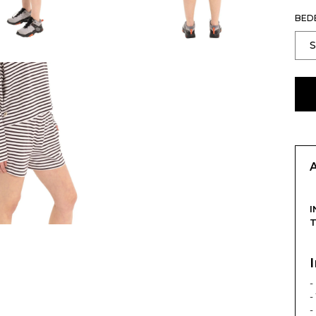
BED
I
-
-
-