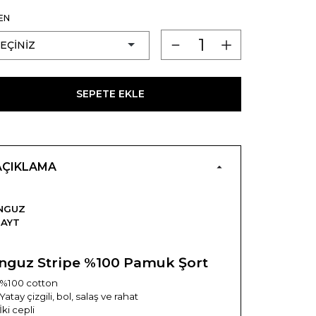
EN
SEPETE EKLE
AÇIKLAMA
NGUZ
TAYT
Inguz Stripe %100 Pamuk Şort
 %100 cotton
 Yatay çizgili, bol, salaş ve rahat
 İki cepli