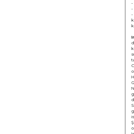
-
-
-
k
k
I
d
k
s
t
C
o
H
G
N
g
d
S
g
i
Ş
o
I