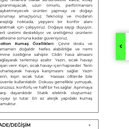
ıpranmayacak, uzun ömürlü, performansını
aybetmeyecek ürünleri yapmayı ve doğayı
orumayı amaçlıyoruz. Teknoloji ve modanın
esiştiği noktada, yepyeni bir konfor alanı
aratmak için çalışıyoruz. Doğaya saygı duyuyor,
erli üretimi destekliyor ve ürettiğimiz ürünlerin
alitesine sonuna kadar güveniyoruz.
otton Kumaş Özellikleri:
Çevre dostu ve
amamen doğaldır. Nefes alabilirliğe ve nemi
mme özelliğine sahiptir. Cildin hava almasını
ağlayarak terlemeyi azaltır. Yazın, sıcak havayı
ışarı verir. Kışın, sıcak havayı içeri hapseder. Terin
uharlaşarak havaya karışmasını sağlar. Yazın
erin, kışın sıcak tutar.
Hassas ciltlerde bile
üvenle kullanılabilir. Dokusu genellikle yumuşak,
ürüzsüz, konforlu ve hafif bir his sağlar. Aşınmaya
arşı dayanıklıdır. Statik elektrik oluşturmaz.
oyayı iyi tutar. En az alerjik yapıdaki kumaş
amuktur.
İADE/DEĞİŞİM