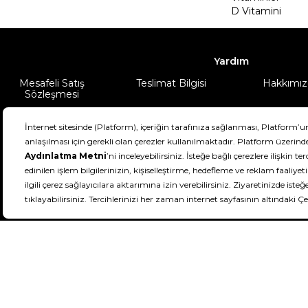
D Vitamini
Yardım
Mesafeli Satış
Teslimat Bilgisi
Hakkımız
Sözleşmesi
Şartlar & Koşullar
Ürünüm
DeFactoFIT ©️ 2022-2026. Tüm hakları sa
11
SEÇİNİZ