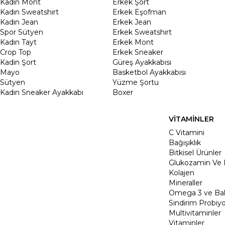
Kadın Mont
Erkek Şort
Kadın Sweatshirt
Erkek Eşofman
Kadın Jean
Erkek Jean
Spor Sütyen
Erkek Sweatshirt
Kadın Tayt
Erkek Mont
Crop Top
Erkek Sneaker
Kadin Şort
Güreş Ayakkabısı
Mayo
Basketbol Ayakkabısı
Sütyen
Yüzme Şortu
Kadın Sneaker Ayakkabı
Boxer
VİTAMİNLER
C Vitamini
Bağışıklık
Bitkisel Ürünler
Glukozamin Ve 
Kolajen
Mineraller
Omega 3 ve Balı
Sindirim Probiyo
Multivitaminler
Vitaminler