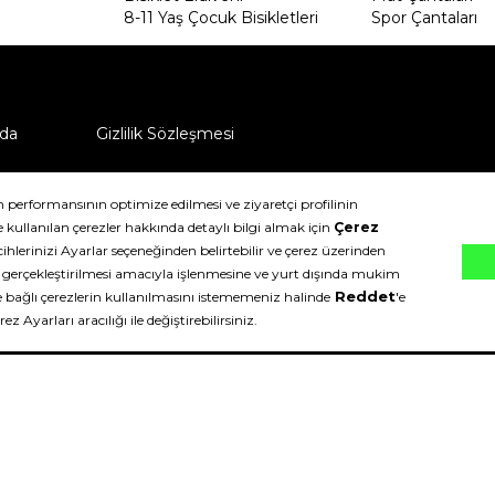
8-11 Yaş Çocuk Bisikletleri
Spor Çantaları
da
Gizlilik Sözleşmesi
ü nasıl iade edebilirim?
klıdır.