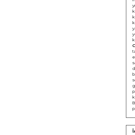
y
k
k
k
y
y
k
C
t
e
s
d
b
s
g
p
k
B
p