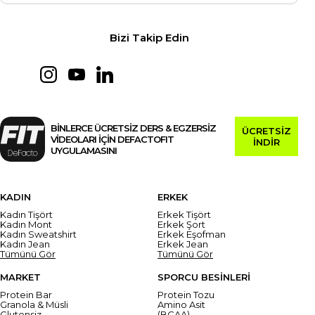
Bizi Takip Edin
BİNLERCE ÜCRETSİZ DERS & EGZERSİZ
ÜCRETSİZ
VİDEOLARI İÇİN DEFACTOFIT
İNDİR
UYGULAMASINI
KADIN
ERKEK
Kadın Tişört
Erkek Tişört
Kadın Mont
Erkek Şort
Kadın Sweatshirt
Erkek Eşofman
Kadın Jean
Erkek Jean
Tümünü Gör
Tümünü Gör
MARKET
SPORCU BESİNLERİ
Protein Bar
Protein Tozu
Granola & Müsli
Amino Asit
Glutensiz
(BCAA)