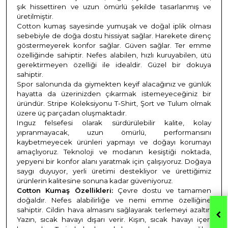
şık hissettiren ve uzun ömürlü şekilde tasarlanmış ve
üretilmiştir.
Cotton kumaş sayesinde yumuşak ve doğal iplik olması
sebebiyle de doğa dostu hissiyat sağlar. Harekete direnç
göstermeyerek konfor sağlar. Güven sağlar. Ter emme
özelliğinde sahiptir. Nefes alabilen, hızlı kuruyabilen, ütü
gerektirmeyen özelliği ile idealdir. Güzel bir dokuya
sahiptir.
Spor salonunda da giymekten keyif alacağınız ve günlük
hayatta da üzerinizden çıkarmak istemeyeceğiniz bir
üründür. Stripe Koleksiyonu T-Shirt, Şort ve Tulum olmak
üzere üç parçadan oluşmaktadır.
Inguz felsefesi olarak sürdürülebilir kalite, kolay
yıpranmayacak, uzun ömürlü, performansını
kaybetmeyecek ürünleri yapmayı ve doğayı korumayı
amaçlıyoruz. Teknoloji ve modanın kesiştiği noktada,
yepyeni bir konfor alanı yaratmak için çalışıyoruz. Doğaya
saygı duyuyor, yerli üretimi destekliyor ve ürettiğimiz
ürünlerin kalitesine sonuna kadar güveniyoruz.
Cotton Kumaş Özellikleri:
Çevre dostu ve tamamen
doğaldır. Nefes alabilirliğe ve nemi emme özelliğine
sahiptir. Cildin hava almasını sağlayarak terlemeyi azaltır.
Yazın, sıcak havayı dışarı verir. Kışın, sıcak havayı içeri