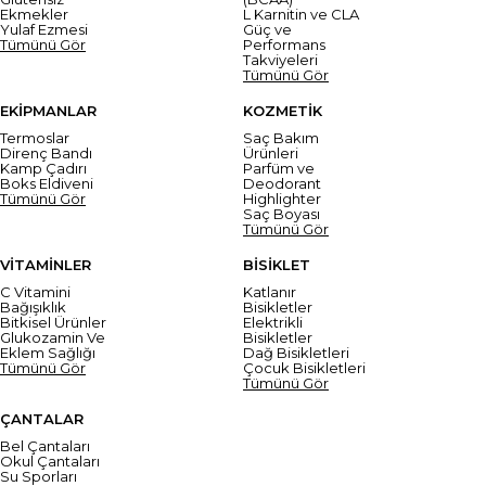
Ekmekler
L Karnitin ve CLA
Yulaf Ezmesi
Güç ve
Tümünü Gör
Performans
Takviyeleri
Tümünü Gör
EKİPMANLAR
KOZMETİK
Termoslar
Saç Bakım
Direnç Bandı
Ürünleri
Kamp Çadırı
Parfüm ve
Boks Eldiveni
Deodorant
Tümünü Gör
Highlighter
Saç Boyası
Tümünü Gör
VİTAMİNLER
BİSİKLET
C Vitamini
Katlanır
Bağışıklık
Bisikletler
Bitkisel Ürünler
Elektrikli
Glukozamin Ve
Bisikletler
Eklem Sağlığı
Dağ Bisikletleri
Tümünü Gör
Çocuk Bisikletleri
Tümünü Gör
ÇANTALAR
Bel Çantaları
Okul Çantaları
Su Sporları