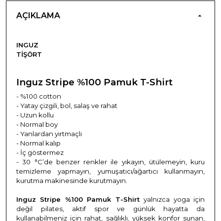
AÇIKLAMA
INGUZ
TIŞÖRT
Inguz Stripe %100 Pamuk T-Shirt
- %100 cotton
- Yatay çizgili, bol, salaş ve rahat
- Uzun kollu
- Normal boy
- Yanlardan yırtmaçlı
- Normal kalıp
- İç göstermez
- 30 °C’de benzer renkler ile yıkayın, ütülemeyin, kuru
temizleme yapmayın, yumuşatıcı/ağartıcı kullanmayın,
kurutma makinesinde kurutmayın.
Inguz Stripe %100 Pamuk T-Shirt
yalnızca yoga için
değil pilates, aktif spor ve günlük hayatta da
kullanabilmeniz için rahat, sağlıklı, yüksek konfor sunan,