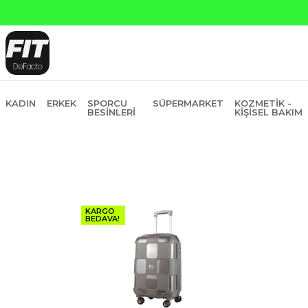
KADIN
ERKEK
SPORCU
SÜPERMARKET
KOZMETIK -
BESINLERI
KIŞISEL BAKIM
KARGO
BEDAVA!