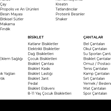
Çay
Kreatin
Propolis ve Arı Ürünleri
Tatlandırıcılar
Besin Mayası
Proteinli Besinler
Bitkisel Sütler
Shaker
Makarna
Fındık
BİSİKLET
ÇANTALAR
Katlanır Bisikletler
Bel Çantaları
Elektrikli Bisikletler
Okul Çantaları
Dağ Bisikletleri
Su Sporları Çanta
Eklem Sağlığı
Çocuk Bisikletleri
Bisiklet Çantalar
Bisiklet Çantası
Omuz / Postacı 
Bisiklet Kaskı
Tenis Çantaları
k Yağları
Bisiklet Lastiği
Kamp Çantaları
tik
Bisiklet Jant
Sırt Çantaları
Pedal
Yemek / Beslen
Bisiklet Eldiveni
Mat Çantaları
8-11 Yaş Çocuk Bisikletleri
Spor Çantaları