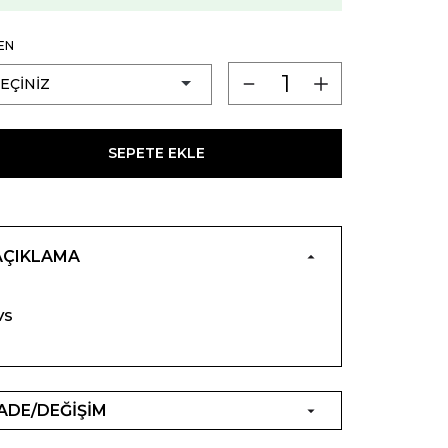
EN
SEPETE EKLE
AÇIKLAMA
VS
İADE/DEĞİŞİM