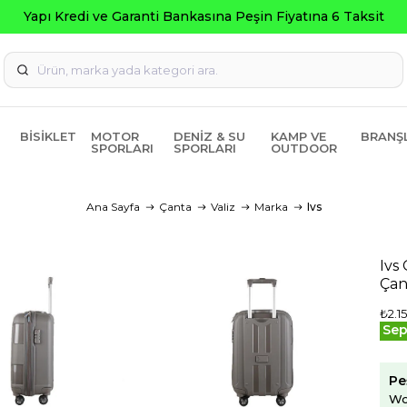
Yapı Kredi ve Garanti Bankasına Peşin Fiyatına 6 Taksit
BISIKLET
MOTOR
DENIZ & SU
KAMP VE
BRANŞ
SPORLARI
SPORLARI
OUTDOOR
Ana Sayfa
Çanta
Valiz
Marka
Ivs
Ivs
Çan
₺2.1
Sep
Pe
Wo