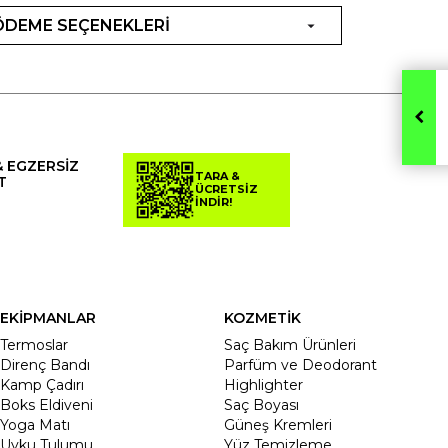
ÖDEME SEÇENEKLERİ
& EGZERSİZ
TARA &
T
ÜCRETSİZ
İNDİR!
EKİPMANLAR
KOZMETİK
Termoslar
Saç Bakım Ürünleri
Direnç Bandı
Parfüm ve Deodorant
Kamp Çadırı
Highlighter
Boks Eldiveni
Saç Boyası
Yoga Matı
Güneş Kremleri
Uyku Tulumu
Yüz Temizleme