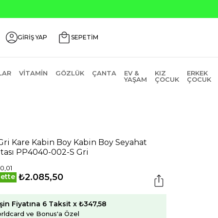
GİRİŞ YAP
SEPETİM
LAR
VITAMIN
GÖZLÜK
ÇANTA
EV &
KIZ
ERKEK
YAŞAM
ÇOCUK
ÇOCUK
 Gri Kare Kabin Boy Kabin Boy Seyahat
tası PP4040-002-S Gri
50,01
₺2.085,50
ette
şin Fiyatına 6 Taksit x ₺347,58
rldcard ve Bonus'a Özel