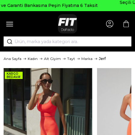
Seçili Ürünlerde ₺2000 Üzeri ₺200 İndirim Kodu:
it
AGUSTOS200
Ana Sayfa
Kadın
Alt Giyim
Tayt
Marka
Jerf
KARGO
BEDAVA!