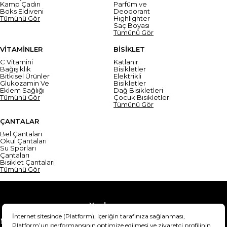
Kamp Çadırı
Parfüm ve
Boks Eldiveni
Deodorant
Tümünü Gör
Highlighter
Saç Boyası
Tümünü Gör
VİTAMİNLER
BİSİKLET
C Vitamini
Katlanır
Bağışıklık
Bisikletler
Bitkisel Ürünler
Elektrikli
Glukozamin Ve
Bisikletler
Eklem Sağlığı
Dağ Bisikletleri
Tümünü Gör
Çocuk Bisikletleri
Tümünü Gör
ÇANTALAR
Bel Çantaları
Okul Çantaları
Su Sporları
Çantaları
Bisiklet Çantaları
Tümünü Gör
Yardım
Mesafeli Satış Sözleşmesi
Teslimat Bilgisi