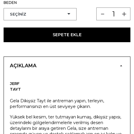
BEDEN
SEPETE EKLE
AÇIKLAMA
JERF
TAYT
Gela Dikişsiz Tayt ile antreman yapın, terleyin,
performansınızı en üst seviyeye çıkarın.
Yüksek bel kesim, ter tutmayan kumaş, dikişsiz yapısı,
üzerindeki gölgelendirmelerle verilmiş desen
detaylarını bir araya getiren Gela, size antreman
sırasında güven ve destek sağlamak için en iyi kalıp ve