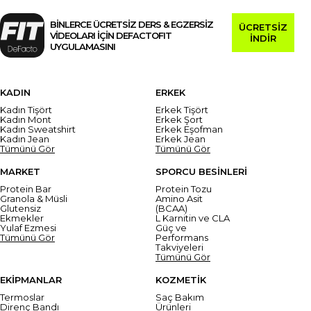
BİNLERCE ÜCRETSİZ DERS & EGZERSİZ
ÜCRETSİZ
VİDEOLARI İÇİN DEFACTOFIT
İNDİR
UYGULAMASINI
KADIN
ERKEK
Kadın Tişört
Erkek Tişört
Kadın Mont
Erkek Şort
Kadın Sweatshirt
Erkek Eşofman
Kadın Jean
Erkek Jean
Tümünü Gör
Tümünü Gör
MARKET
SPORCU BESİNLERİ
Protein Bar
Protein Tozu
Granola & Müsli
Amino Asit
Glutensiz
(BCAA)
Ekmekler
L Karnitin ve CLA
Yulaf Ezmesi
Güç ve
Tümünü Gör
Performans
Takviyeleri
Tümünü Gör
EKİPMANLAR
KOZMETİK
Termoslar
Saç Bakım
Direnç Bandı
Ürünleri