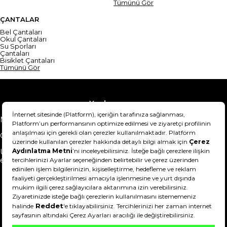
Tümünü Gör
ÇANTALAR
Bel Çantaları
Okul Çantaları
Su Sporları
Çantaları
Bisiklet Çantaları
Tümünü Gör
Yardım
Mesafeli Satış Sözleşmesi
Teslimat Bilgisi
Gizlilik Sözleşmesi
Şartlar & Koşullar
Ürünümü nasıl iade
Hakkımızda
edebilirim?
DeFactoFIT ©️ 2022-2026. Tüm hakları saklıdır.