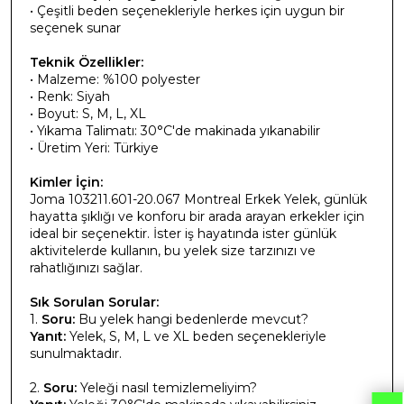
• Çeşitli beden seçenekleriyle herkes için uygun bir
seçenek sunar
Teknik Özellikler:
• Malzeme: %100 polyester
• Renk: Siyah
• Boyut: S, M, L, XL
• Yıkama Talimatı: 30°C'de makinada yıkanabilir
• Üretim Yeri: Türkiye
Kimler İçin:
Joma 103211.601-20.067 Montreal Erkek Yelek, günlük
hayatta şıklığı ve konforu bir arada arayan erkekler için
ideal bir seçenektir. İster iş hayatında ister günlük
aktivitelerde kullanın, bu yelek size tarzınızı ve
rahatlığınızı sağlar.
Sık Sorulan Sorular:
1.
Soru:
Bu yelek hangi bedenlerde mevcut?
Yanıt:
Yelek, S, M, L ve XL beden seçenekleriyle
sunulmaktadır.
2.
Soru:
Yeleği nasıl temizlemeliyim?