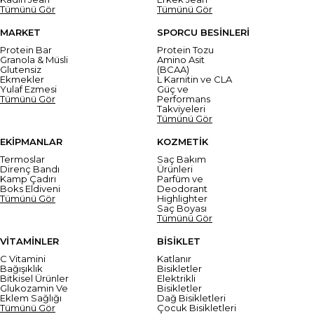
Tümünü Gör
Tümünü Gör
MARKET
SPORCU BESİNLERİ
Protein Bar
Protein Tozu
Granola & Müsli
Amino Asit
Glutensiz
(BCAA)
Ekmekler
L Karnitin ve CLA
Yulaf Ezmesi
Güç ve
Tümünü Gör
Performans
Takviyeleri
Tümünü Gör
EKİPMANLAR
KOZMETİK
Termoslar
Saç Bakım
Direnç Bandı
Ürünleri
Kamp Çadırı
Parfüm ve
Boks Eldiveni
Deodorant
Tümünü Gör
Highlighter
Saç Boyası
Tümünü Gör
VİTAMİNLER
BİSİKLET
C Vitamini
Katlanır
Bağışıklık
Bisikletler
Bitkisel Ürünler
Elektrikli
Glukozamin Ve
Bisikletler
Eklem Sağlığı
Dağ Bisikletleri
Tümünü Gör
Çocuk Bisikletleri