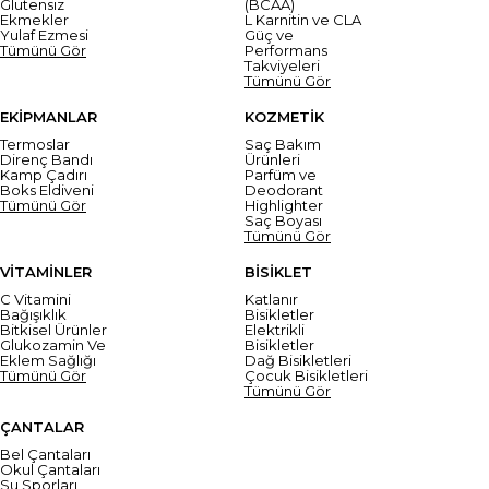
Glutensiz
(BCAA)
Ekmekler
L Karnitin ve CLA
Yulaf Ezmesi
Güç ve
Tümünü Gör
Performans
Takviyeleri
Tümünü Gör
EKİPMANLAR
KOZMETİK
Termoslar
Saç Bakım
Direnç Bandı
Ürünleri
Kamp Çadırı
Parfüm ve
Boks Eldiveni
Deodorant
Tümünü Gör
Highlighter
Saç Boyası
Tümünü Gör
VİTAMİNLER
BİSİKLET
C Vitamini
Katlanır
Bağışıklık
Bisikletler
Bitkisel Ürünler
Elektrikli
Glukozamin Ve
Bisikletler
Eklem Sağlığı
Dağ Bisikletleri
Tümünü Gör
Çocuk Bisikletleri
Tümünü Gör
ÇANTALAR
Bel Çantaları
Okul Çantaları
Su Sporları