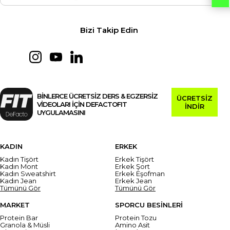
Bizi Takip Edin
BİNLERCE ÜCRETSİZ DERS & EGZERSİZ
ÜCRETSİZ
VİDEOLARI İÇİN DEFACTOFIT
İNDİR
UYGULAMASINI
KADIN
ERKEK
Kadın Tişört
Erkek Tişört
Kadın Mont
Erkek Şort
Kadın Sweatshirt
Erkek Eşofman
Kadın Jean
Erkek Jean
Tümünü Gör
Tümünü Gör
MARKET
SPORCU BESİNLERİ
Protein Bar
Protein Tozu
Granola & Müsli
Amino Asit