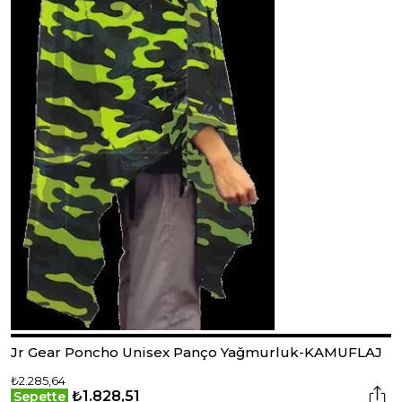
Jr Gear Poncho Unisex Panço Yağmurluk-KAMUFLAJ
₺2.285,64
₺1.828,51
Sepette