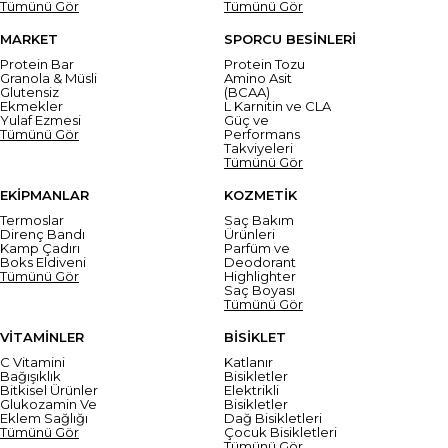
Tümünü Gör
Tümünü Gör
MARKET
SPORCU BESİNLERİ
Protein Bar
Protein Tozu
Granola & Müsli
Amino Asit
Glutensiz
(BCAA)
Ekmekler
L Karnitin ve CLA
Yulaf Ezmesi
Güç ve
Tümünü Gör
Performans
Takviyeleri
Tümünü Gör
EKİPMANLAR
KOZMETİK
Termoslar
Saç Bakım
Direnç Bandı
Ürünleri
Kamp Çadırı
Parfüm ve
Boks Eldiveni
Deodorant
Tümünü Gör
Highlighter
Saç Boyası
Tümünü Gör
VİTAMİNLER
BİSİKLET
C Vitamini
Katlanır
Bağışıklık
Bisikletler
Bitkisel Ürünler
Elektrikli
Glukozamin Ve
Bisikletler
Eklem Sağlığı
Dağ Bisikletleri
Tümünü Gör
Çocuk Bisikletleri
Tümünü Gör