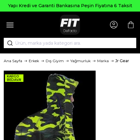
Yapı Kredi ve Garanti Bankasına Peşin Fiyatına 6 Taksit
Ana Sayfa
Erkek
Dış Giyim
Yağmurluk
Marka
Jr Gear
KARGO
BEDAVA!