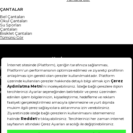
ÇANTALAR
Bel Çantaları
Okul Çantaları
Su Sporları
Çantaları
Bisiklet Çantaları
Tümünü Gör
Yardım
Mesafeli Satış Sözleşmesi
Teslimat Bilgisi
Gizlilik Sözleşmesi
Şartlar & Koşullar
Ürünümü nasıl iade
Hakkımızda
edebilirim?
DeFactoFIT ©️ 2022-2026. Tüm hakları saklıdır.