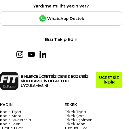
Yardıma mı ihtiyacın var?
WhatsApp Destek
Bizi Takip Edin
BİNLERCE ÜCRETSİZ DERS & EGZERSİZ
ÜCRETSİZ
VİDEOLARI İÇİN DEFACTOFIT
İNDİR
UYGULAMASINI
KADIN
ERKEK
Kadın Tişört
Erkek Tişört
Kadın Mont
Erkek Şort
Kadın Sweatshirt
Erkek Eşofman
Kadın Jean
Erkek Jean
Tümünü Gör
Tümünü Gör