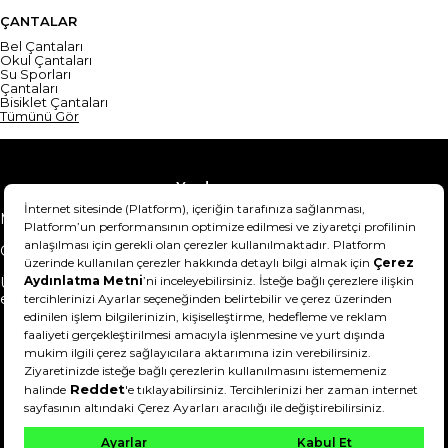
ÇANTALAR
Bel Çantaları
Okul Çantaları
Su Sporları
Çantaları
Bisiklet Çantaları
Tümünü Gör
Yardım
Mesafeli Satış Sözleşmesi
Teslimat Bilgisi
Gizlilik Sözleşmesi
Şartlar & Koşullar
Ürünümü nasıl iade
Hakkımızda
edebilirim?
DeFactoFIT ©️ 2022-2026. Tüm hakları saklıdır.