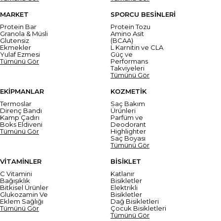
MARKET
SPORCU BESİNLERİ
Protein Bar
Protein Tozu
Granola & Müsli
Amino Asit
Glutensiz
(BCAA)
Ekmekler
L Karnitin ve CLA
Yulaf Ezmesi
Güç ve
Tümünü Gör
Performans
Takviyeleri
Tümünü Gör
EKİPMANLAR
KOZMETİK
Termoslar
Saç Bakım
Direnç Bandı
Ürünleri
Kamp Çadırı
Parfüm ve
Boks Eldiveni
Deodorant
Tümünü Gör
Highlighter
Saç Boyası
Tümünü Gör
VİTAMİNLER
BİSİKLET
C Vitamini
Katlanır
Bağışıklık
Bisikletler
Bitkisel Ürünler
Elektrikli
Glukozamin Ve
Bisikletler
Eklem Sağlığı
Dağ Bisikletleri
Tümünü Gör
Çocuk Bisikletleri
Tümünü Gör