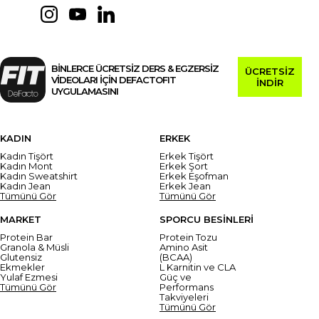
BİNLERCE ÜCRETSİZ DERS & EGZERSİZ
ÜCRETSİZ
VİDEOLARI İÇİN DEFACTOFIT
İNDİR
UYGULAMASINI
KADIN
ERKEK
Kadın Tişört
Erkek Tişört
Kadın Mont
Erkek Şort
Kadın Sweatshirt
Erkek Eşofman
Kadın Jean
Erkek Jean
Tümünü Gör
Tümünü Gör
MARKET
SPORCU BESİNLERİ
Protein Bar
Protein Tozu
Granola & Müsli
Amino Asit
Glutensiz
(BCAA)
Ekmekler
L Karnitin ve CLA
Yulaf Ezmesi
Güç ve
Tümünü Gör
Performans
Takviyeleri
Tümünü Gör