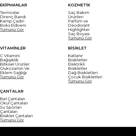
EKİPMANLAR
KOZMETİK
Termoslar
Saç Bakım
Direnç Bandı
Ürünleri
Kamp Çadırı
Parfüm ve
Boks Eldiveni
Deodorant
Tümünü Gör
Highlighter
Saç Boyası
Tümünü Gör
VİTAMİNLER
BİSİKLET
C Vitamini
Katlanır
Bağışıklık
Bisikletler
Bitkisel Ürünler
Elektrikli
Glukozamin Ve
Bisikletler
Eklem Sağlığı
Dağ Bisikletleri
Tümünü Gör
Çocuk Bisikletleri
Tümünü Gör
ÇANTALAR
Bel Çantaları
Okul Çantaları
Su Sporları
Çantaları
Bisiklet Çantaları
Tümünü Gör