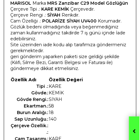
MARISOL
Marka
MRS Zanzibar C29 Model Gözlüğün
Çerçeve Tipi .:
KARE KEMİK
Çerçevedir.
Çerçeve Rengi .:
SİYAH
Renkdir.
Cam Özelliği .:
POLARİZE SİYAH UV400
Korumadır.
Gözlük bedeni olmadığında veya beğenmediğiniz
zaman kullanmadığınız takdirde 7 iş günü içinde İade
edebilirsiniz.
Site üzerinden iade kodu alıp tarafımıza göndermeniz
gerekmektedir.
geri gönderim yaparken paketi size geldiği şekilde
(Kılıfı, Silme Bezi, Garanti Belgesi ve Faturası ile)
göndermeye dikkat etmelisiniz.
Özellik Adı
Özellik Değeri
Tipi .:
KARE
Gövde.:
KEMİK
Gövde Rengi.:
SİYAH
Ekartman.:
58
Burun Aralığı.:
18
Sap Uzunluğu.:
140
Çerçeve Özellik.:
.:
Cam Tasarımı.:
KARE