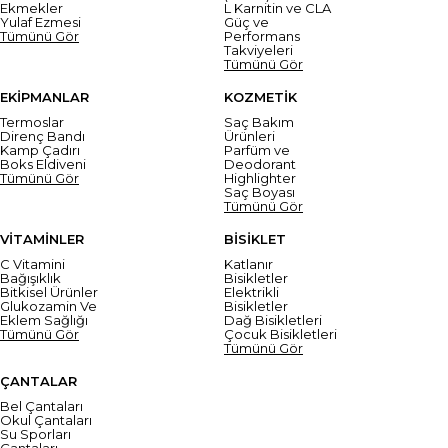
Ekmekler
L Karnitin ve CLA
Yulaf Ezmesi
Güç ve
Tümünü Gör
Performans
Takviyeleri
Tümünü Gör
EKİPMANLAR
KOZMETİK
Termoslar
Saç Bakım
Direnç Bandı
Ürünleri
Kamp Çadırı
Parfüm ve
Boks Eldiveni
Deodorant
Tümünü Gör
Highlighter
Saç Boyası
Tümünü Gör
VİTAMİNLER
BİSİKLET
C Vitamini
Katlanır
Bağışıklık
Bisikletler
Bitkisel Ürünler
Elektrikli
Glukozamin Ve
Bisikletler
Eklem Sağlığı
Dağ Bisikletleri
Tümünü Gör
Çocuk Bisikletleri
Tümünü Gör
ÇANTALAR
Bel Çantaları
Okul Çantaları
Su Sporları