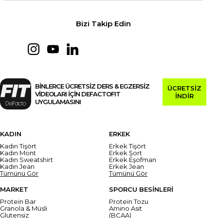
Bizi Takip Edin
BİNLERCE ÜCRETSİZ DERS & EGZERSİZ
ÜCRETSİZ
VİDEOLARI İÇİN DEFACTOFIT
İNDİR
UYGULAMASINI
KADIN
ERKEK
Kadın Tişört
Erkek Tişört
Kadın Mont
Erkek Şort
Kadın Sweatshirt
Erkek Eşofman
Kadın Jean
Erkek Jean
Tümünü Gör
Tümünü Gör
MARKET
SPORCU BESİNLERİ
Protein Bar
Protein Tozu
Granola & Müsli
Amino Asit
Glutensiz
(BCAA)