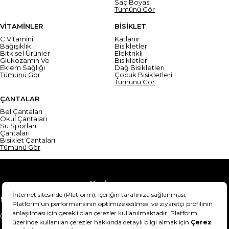
Saç Boyası
Tümünü Gör
VİTAMİNLER
BİSİKLET
C Vitamini
Katlanır
Bağışıklık
Bisikletler
Bitkisel Ürünler
Elektrikli
Glukozamin Ve
Bisikletler
Eklem Sağlığı
Dağ Bisikletleri
Tümünü Gör
Çocuk Bisikletleri
Tümünü Gör
ÇANTALAR
Bel Çantaları
Okul Çantaları
Su Sporları
Çantaları
Bisiklet Çantaları
Tümünü Gör
Yardım
Mesafeli Satış Sözleşmesi
Teslimat Bilgisi
Gizlilik Sözleşmesi
Şartlar & Koşullar