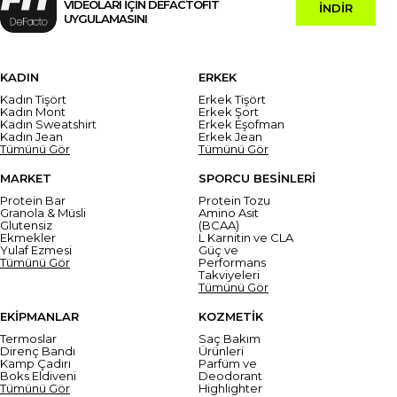
VİDEOLARI İÇİN DEFACTOFIT
İNDİR
UYGULAMASINI
KADIN
ERKEK
Kadın Tişört
Erkek Tişört
Kadın Mont
Erkek Şort
Kadın Sweatshirt
Erkek Eşofman
Kadın Jean
Erkek Jean
Tümünü Gör
Tümünü Gör
MARKET
SPORCU BESİNLERİ
Protein Bar
Protein Tozu
Granola & Müsli
Amino Asit
Glutensiz
(BCAA)
Ekmekler
L Karnitin ve CLA
Yulaf Ezmesi
Güç ve
Tümünü Gör
Performans
Takviyeleri
Tümünü Gör
EKİPMANLAR
KOZMETİK
Termoslar
Saç Bakım
Direnç Bandı
Ürünleri
Kamp Çadırı
Parfüm ve
Boks Eldiveni
Deodorant
Tümünü Gör
Highlighter