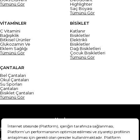
Tümünü Gör
Highlighter
Saç Boyası
Tümünü Gör
VİTAMİNLER
BİSİKLET
C Vitamini
Katlanır
Bağışıklık
Bisikletler
Bitkisel Ürünler
Elektrikli
Glukozamin Ve
Bisikletler
Eklem Sağlığı
Dağ Bisikletleri
Tümünü Gör
Çocuk Bisikletleri
Tümünü Gör
ÇANTALAR
Bel Çantaları
Okul Çantaları
Su Sporları
Çantaları
Bisiklet Çantaları
Tümünü Gör
Yardım
Mesafeli Satış Sözleşmesi
Teslimat Bilgisi
Gizlilik Sözleşmesi
Şartlar & Koşullar