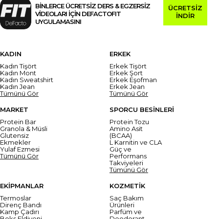
BİNLERCE ÜCRETSİZ DERS & EGZERSİZ
ÜCRETSİZ
VİDEOLARI İÇİN DEFACTOFIT
İNDİR
UYGULAMASINI
KADIN
ERKEK
Kadın Tişört
Erkek Tişört
Kadın Mont
Erkek Şort
Kadın Sweatshirt
Erkek Eşofman
Kadın Jean
Erkek Jean
Tümünü Gör
Tümünü Gör
MARKET
SPORCU BESİNLERİ
Protein Bar
Protein Tozu
Granola & Müsli
Amino Asit
Glutensiz
(BCAA)
Ekmekler
L Karnitin ve CLA
Yulaf Ezmesi
Güç ve
Tümünü Gör
Performans
Takviyeleri
Tümünü Gör
EKİPMANLAR
KOZMETİK
Termoslar
Saç Bakım
Direnç Bandı
Ürünleri
Kamp Çadırı
Parfüm ve
Boks Eldiveni
Deodorant