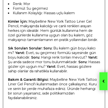
Renk: Mor
Formül: Su geçirmez
Kullanım Kolaylığı: Hassas uçlu kalem
Kimler İçin:
Maybelline New York Tattoo Liner Gel
Pencil, makyajında kalıcılığı ve canlı renkleri arayan
herkes için idealdir. Hem günlük kullanıma hem de
özel günlerde kullanıma uygun olan bu kalem, göz
makyajınızı tamamlamanın en pratik yollarından biridir.
Sık Sorulan Sorular:
Soru:
Bu kalem gün boyu kalıcı
mı?
Yanıt:
Evet, su geçirmez formülü sayesinde gün
boyu kalıcıdır.
Soru:
Hangi renk tonları mevcut?
Yanıt:
Şu anda sadece mor tonu bulunmaktadır.
Soru:
Hassas
gözler için uygun mu?
Yanıt:
Evet, hassas gözlere
sahip olanlar da rahatlıkla kullanabilir.
Bakım & Garanti Bilgisi:
Maybelline New York Tattoo
Liner Gel Pencil'i kullanmadan önce çalkalayınız. Kuru
ve serin bir yerde muhafaza ediniz. Üründe herhangi
bir sorun yaşarsanız, iade politikamızdan
faydalanabilirsiniz.