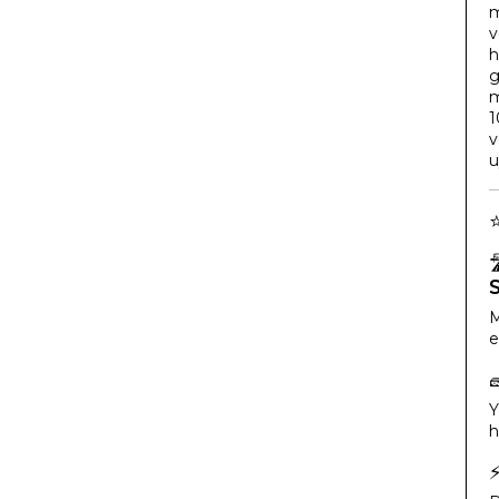
m
v
h
g
m
1
v
u

M
e
Y
h