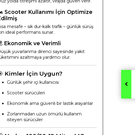
üz yolda titreşimi azaltır, virajda güven verir.
️
Scooter Kullanımı İçin Optimize
Edilmiş
ısa mesafe – sık dur-kalk trafik – günlük sürüş
çin ideal performans sunar.
💰
Ekonomik ve Verimli
üşük yuvarlanma direnci sayesinde yakıt
üketimini azaltmaya yardımcı olur.
🎯
Kimler İçin Uygun?
Günlük şehir içi kullanıcısı
Scooter sürücüleri
Ekonomik ama güvenli bir lastik arayanlar
Zorlanmadan uzun ömürlü kullanım
isteyen sürücüler