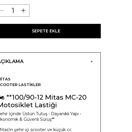
SEPETE EKLE
AÇIKLAMA
ITAS
COOTER LASTIKLER
🏍️ **100/90-12 Mitas MC-20
Motosiklet Lastiği
ehir İçinde Üstün Tutuş • Dayanıklı Yapı •
konomik & Güvenli Sürüş**
itas’ın şehir içi scooter ve küçük cc