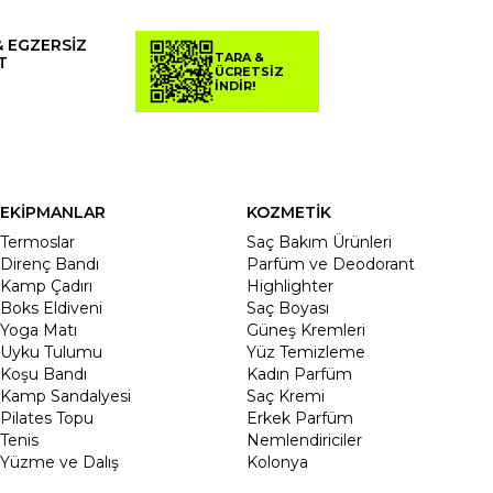
& EGZERSİZ
TARA &
T
ÜCRETSİZ
İNDİR!
EKİPMANLAR
KOZMETİK
Termoslar
Saç Bakım Ürünleri
Direnç Bandı
Parfüm ve Deodorant
Kamp Çadırı
Highlighter
Boks Eldiveni
Saç Boyası
Yoga Matı
Güneş Kremleri
Uyku Tulumu
Yüz Temizleme
Koşu Bandı
Kadın Parfüm
Kamp Sandalyesi
Saç Kremi
Pilates Topu
Erkek Parfüm
Tenis
Nemlendiriciler
Yüzme ve Dalış
Kolonya