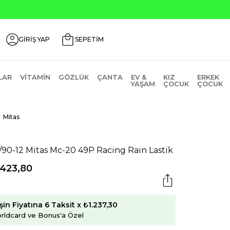
ri ₺200 İndirim Kodu: AGUSTOS200
GİRİŞ YAP
SEPETİM
LAR
VITAMIN
GÖZLÜK
ÇANTA
EV &
KIZ
ERKEK
YAŞAM
ÇOCUK
ÇOCUK
Mitas
/90-12 Mitas Mc-20 49P Racing Rain Lastik
.423,80
şin Fiyatına 6 Taksit x ₺1.237,30
rldcard ve Bonus'a Özel