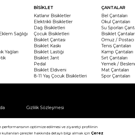
BİSİKLET
ÇANTALAR
Katlanır Bisikletler
Bel Çantaları
Elektrikli Bisikletler
Okul Çantaları
Dağ Bisikletleri
Su Sporları Çanta
Eklem Sağlığı
Çocuk Bisikletleri
Bisiklet Çantalar
Bisiklet Çantası
Omuz / Postacı 
Bisiklet Kaskı
Tenis Çantaları
k Yağları
Bisiklet Lastiği
Kamp Çantaları
tik
Bisiklet Jant
Sırt Çantaları
Pedal
Yemek / Beslen
Bisiklet Eldiveni
Mat Çantaları
8-11 Yaş Çocuk Bisikletleri
Spor Çantaları
da
Gizlilik Sözleşmesi
ü nasıl iade edebilirim?