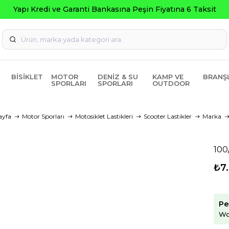
Seçili Ürünlerde ₺2000 Üze
BISIKLET
MOTOR
DENIZ & SU
KAMP VE
BRANŞ
SPORLARI
SPORLARI
OUTDOOR
ayfa
Motor Sporları
Motosiklet Lastikleri
Scooter Lastikler
Marka
100
₺7
Pe
Wo