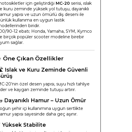
otosikletler için geliştirdiği
MC-20
serisi, ıslak
e kuru zeminde yüksek yol tutuşu, dayanıklı
amur yapısı ve uzun ömürlü diş deseni ile
ünlük kullanıma en uygun lastik
odellerinden biridir.
00/90-12 ebatı; Honda, Yamaha, SYM, Kymco
e birçok popüler scooter modeline birebir
yum sağlar.
⭐
Öne Çıkan Özellikler
️
Islak ve Kuru Zeminde Güvenli
Sürüş
C-20’nin özel desen yapısı, suyu hızlı tahliye
der ve kaygan zeminde tutuşu artırır.
🧱
Dayanıklı Hamur – Uzun Ömür
oğun şehir içi kullanımına uygun sertlikte
amur yapısı sayesinde daha geç aşınır.
⚡
Yüksek Stabilite