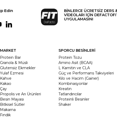
ip Edin
BİNLERCE ÜCRETSİZ DERS 
VİDEOLARI İÇİN DEFACTOFI
UYGULAMASINI
MARKET
SPORCU BESİNLERİ
Protein Bar
Protein Tozu
Granola & Müsli
Amino Asit (BCAA)
Glutensiz Ekmekler
L Karnitin ve CLA
Yulaf Ezmesi
Güç ve Performans Takviyeleri
Kahve
Kilo ve Hacim (Gainer)
Kakao
Kombinasyonlar
Çay
Kreatin
Propolis ve Arı Ürünleri
Tatlandırıcılar
Besin Mayası
Proteinli Besinler
Bitkisel Sütler
Shaker
Makarna
Fındık