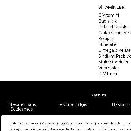
VİTAMİNLER
C Vitamini
Bağışıklık
Bitkisel Ürünler
Glukozamin Ve 
Kolajen
Mineraller
Omega 3 ve Balı
Sindirim Probiyo
Multivitaminler
Vitaminler
D Vitamini
Yardım
Mesafeli Satış
Teslimat Bilgisi
Hakkımız
Sözleşmesi
Şartlar & Koşullar
Ürünüm