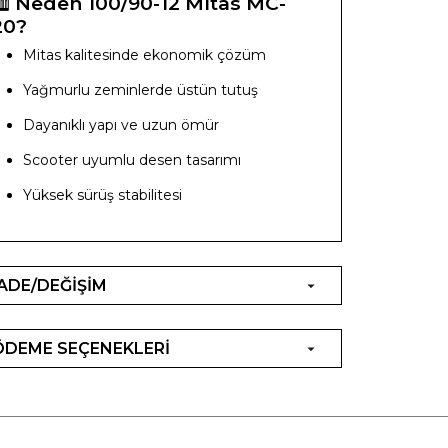
️
Neden 100/90-12 Mitas MC-
20?
Mitas kalitesinde ekonomik çözüm
Yağmurlu zeminlerde üstün tutuş
Dayanıklı yapı ve uzun ömür
Scooter uyumlu desen tasarımı
Yüksek sürüş stabilitesi
İADE/DEĞİŞİM
ÖDEME SEÇENEKLERİ