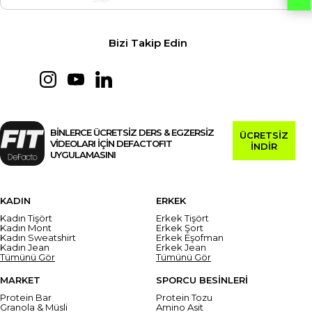
Bizi Takip Edin
BİNLERCE ÜCRETSİZ DERS & EGZERSİZ
ÜCRETSİZ
VİDEOLARI İÇİN DEFACTOFIT
İNDİR
UYGULAMASINI
KADIN
ERKEK
Kadın Tişört
Erkek Tişört
Kadın Mont
Erkek Şort
Kadın Sweatshirt
Erkek Eşofman
Kadın Jean
Erkek Jean
Tümünü Gör
Tümünü Gör
MARKET
SPORCU BESİNLERİ
Protein Bar
Protein Tozu
Granola & Müsli
Amino Asit