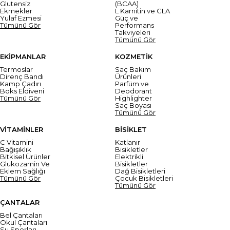
Glutensiz
(BCAA)
Ekmekler
L Karnitin ve CLA
Yulaf Ezmesi
Güç ve
Tümünü Gör
Performans
Takviyeleri
Tümünü Gör
EKİPMANLAR
KOZMETİK
Termoslar
Saç Bakım
Direnç Bandı
Ürünleri
Kamp Çadırı
Parfüm ve
Boks Eldiveni
Deodorant
Tümünü Gör
Highlighter
Saç Boyası
Tümünü Gör
VİTAMİNLER
BİSİKLET
C Vitamini
Katlanır
Bağışıklık
Bisikletler
Bitkisel Ürünler
Elektrikli
Glukozamin Ve
Bisikletler
Eklem Sağlığı
Dağ Bisikletleri
Tümünü Gör
Çocuk Bisikletleri
Tümünü Gör
ÇANTALAR
Bel Çantaları
Okul Çantaları
Su Sporları