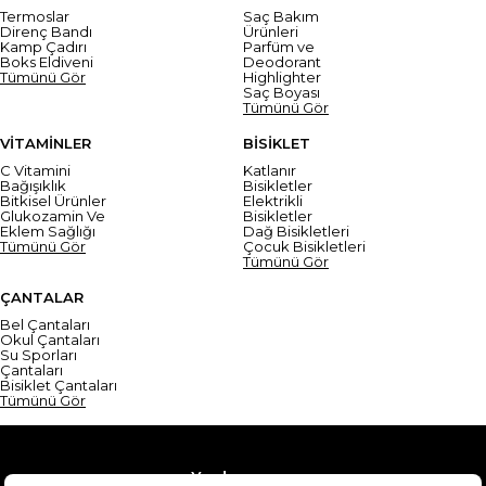
Termoslar
Saç Bakım
Direnç Bandı
Ürünleri
Kamp Çadırı
Parfüm ve
Boks Eldiveni
Deodorant
Tümünü Gör
Highlighter
Saç Boyası
Tümünü Gör
VİTAMİNLER
BİSİKLET
C Vitamini
Katlanır
Bağışıklık
Bisikletler
Bitkisel Ürünler
Elektrikli
Glukozamin Ve
Bisikletler
Eklem Sağlığı
Dağ Bisikletleri
Tümünü Gör
Çocuk Bisikletleri
Tümünü Gör
ÇANTALAR
Bel Çantaları
Okul Çantaları
Su Sporları
Çantaları
Bisiklet Çantaları
Tümünü Gör
Yardım