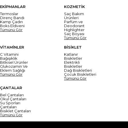
EKİPMANLAR
KOZMETİK
Termoslar
Saç Bakım
Direnç Bandı
Ürünleri
Kamp Çadırı
Parfüm ve
Boks Eldiveni
Deodorant
Tümünü Gör
Highlighter
Saç Boyası
Tümünü Gör
VİTAMİNLER
BİSİKLET
C Vitamini
Katlanır
Bağışıklık
Bisikletler
Bitkisel Ürünler
Elektrikli
Glukozamin Ve
Bisikletler
Eklem Sağlığı
Dağ Bisikletleri
Tümünü Gör
Çocuk Bisikletleri
Tümünü Gör
ÇANTALAR
Bel Çantaları
Okul Çantaları
Su Sporları
Çantaları
Bisiklet Çantaları
Tümünü Gör