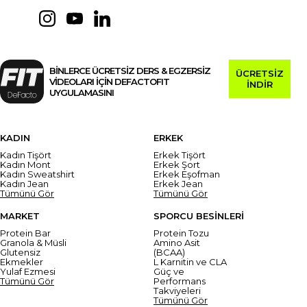
BİNLERCE ÜCRETSİZ DERS & EGZERSİZ
ÜCRETSİZ
VİDEOLARI İÇİN DEFACTOFIT
İNDİR
UYGULAMASINI
KADIN
ERKEK
Kadın Tişört
Erkek Tişört
Kadın Mont
Erkek Şort
Kadın Sweatshirt
Erkek Eşofman
Kadın Jean
Erkek Jean
Tümünü Gör
Tümünü Gör
MARKET
SPORCU BESİNLERİ
Protein Bar
Protein Tozu
Granola & Müsli
Amino Asit
Glutensiz
(BCAA)
Ekmekler
L Karnitin ve CLA
Yulaf Ezmesi
Güç ve
Tümünü Gör
Performans
Takviyeleri
Tümünü Gör