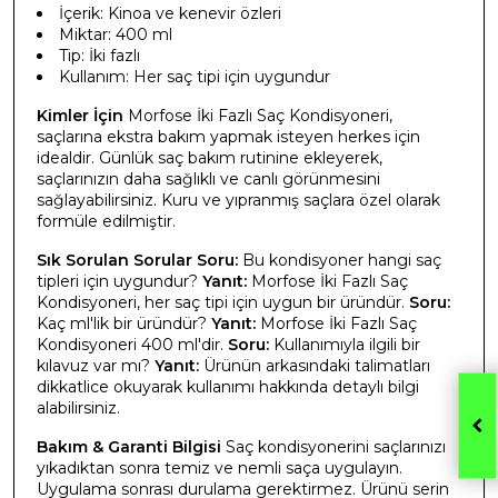
İçerik: Kinoa ve kenevir özleri
Miktar: 400 ml
Tip: İki fazlı
Kullanım: Her saç tipi için uygundur
Kimler İçin
Morfose İki Fazlı Saç Kondisyoneri,
saçlarına ekstra bakım yapmak isteyen herkes için
idealdir. Günlük saç bakım rutinine ekleyerek,
saçlarınızın daha sağlıklı ve canlı görünmesini
sağlayabilirsiniz. Kuru ve yıpranmış saçlara özel olarak
formüle edilmiştir.
Sık Sorulan Sorular
Soru:
Bu kondisyoner hangi saç
tipleri için uygundur?
Yanıt:
Morfose İki Fazlı Saç
Kondisyoneri, her saç tipi için uygun bir üründür.
Soru:
Kaç ml'lik bir üründür?
Yanıt:
Morfose İki Fazlı Saç
Kondisyoneri 400 ml'dir.
Soru:
Kullanımıyla ilgili bir
kılavuz var mı?
Yanıt:
Ürünün arkasındaki talimatları
dikkatlice okuyarak kullanımı hakkında detaylı bilgi
alabilirsiniz.
Bakım & Garanti Bilgisi
Saç kondisyonerini saçlarınızı
yıkadıktan sonra temiz ve nemli saça uygulayın.
Uygulama sonrası durulama gerektirmez. Ürünü serin