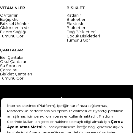
VİTAMİNLER
BİSİKLET
C Vitamini
Katlanır
Bağışıklık
Bisikletler
Bitkisel Ürünler
Elektrikli
Glukozamin Ve
Bisikletler
Eklem Sağlığı
Dağ Bisikletleri
Tümünü Gör
Çocuk Bisikletleri
Tümünü Gör
ÇANTALAR
Bel Çantaları
Okul Çantaları
Su Sporları
Çantaları
Bisiklet Çantaları
Tümünü Gör
Yardım
Mesafeli Satış Sözleşmesi
Teslimat Bilgisi
Gizlilik Sözleşmesi
Şartlar & Koşullar
Ürünümü nasıl iade
Hakkımızda
edebilirim?