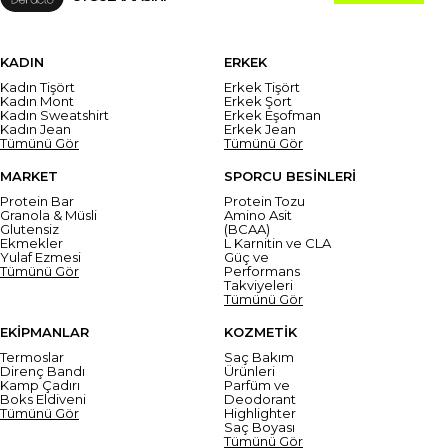
KADIN
ERKEK
Kadın Tişört
Erkek Tişört
Kadın Mont
Erkek Şort
Kadın Sweatshirt
Erkek Eşofman
Kadın Jean
Erkek Jean
Tümünü Gör
Tümünü Gör
MARKET
SPORCU BESİNLERİ
Protein Bar
Protein Tozu
Granola & Müsli
Amino Asit
Glutensiz
(BCAA)
Ekmekler
L Karnitin ve CLA
Yulaf Ezmesi
Güç ve
Tümünü Gör
Performans
Takviyeleri
Tümünü Gör
EKİPMANLAR
KOZMETİK
Termoslar
Saç Bakım
Direnç Bandı
Ürünleri
Kamp Çadırı
Parfüm ve
Boks Eldiveni
Deodorant
Tümünü Gör
Highlighter
Saç Boyası
Tümünü Gör