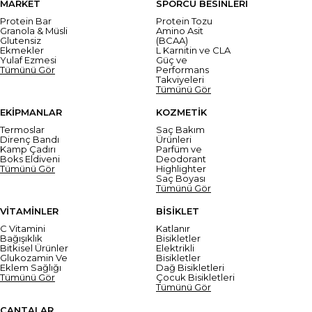
MARKET
SPORCU BESİNLERİ
Protein Bar
Protein Tozu
Granola & Müsli
Amino Asit
Glutensiz
(BCAA)
Ekmekler
L Karnitin ve CLA
Yulaf Ezmesi
Güç ve
Tümünü Gör
Performans
Takviyeleri
Tümünü Gör
EKİPMANLAR
KOZMETİK
Termoslar
Saç Bakım
Direnç Bandı
Ürünleri
Kamp Çadırı
Parfüm ve
Boks Eldiveni
Deodorant
Tümünü Gör
Highlighter
Saç Boyası
Tümünü Gör
VİTAMİNLER
BİSİKLET
C Vitamini
Katlanır
Bağışıklık
Bisikletler
Bitkisel Ürünler
Elektrikli
Glukozamin Ve
Bisikletler
Eklem Sağlığı
Dağ Bisikletleri
Tümünü Gör
Çocuk Bisikletleri
Tümünü Gör
ÇANTALAR