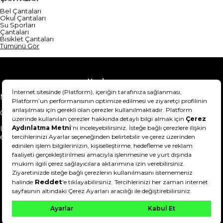
Bel Çantaları
Okul Çantaları
Su Sporları
Çantaları
Bisiklet Çantaları
Tümünü Gör
Yardım
Mesafeli Satış Sözleşmesi
Teslimat Bilgisi
Gizlilik Sözleşmesi
Şartlar & Koşullar
Ürünümü nasıl iade
Hakkımızda
edebilirim?
DeFactoFIT ©️ 2022-2026. Tüm hakları saklıdır.
11