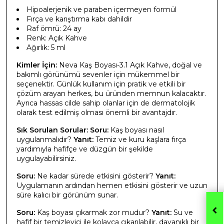
Hipoalerjenik ve paraben içermeyen formül
Fırça ve karıştırma kabı dahildir
Raf ömrü: 24 ay
Renk: Açık Kahve
Ağırlık: 5 ml
Kimler İçin:
Neva Kaş Boyası-3.1 Açık Kahve, doğal ve
bakımlı görünümü sevenler için mükemmel bir
seçenektir. Günlük kullanım için pratik ve etkili bir
çözüm arayan herkes, bu üründen memnun kalacaktır.
Ayrıca hassas cilde sahip olanlar için de dermatolojik
olarak test edilmiş olması önemli bir avantajdır.
Sık Sorulan Sorular:
Soru:
Kaş boyası nasıl
uygulanmalıdır?
Yanıt:
Temiz ve kuru kaşlara fırça
yardımıyla hafifçe ve düzgün bir şekilde
uygulayabilirsiniz.
Soru:
Ne kadar sürede etkisini gösterir?
Yanıt:
Uygulamanın ardından hemen etkisini gösterir ve uzun
süre kalıcı bir görünüm sunar.
Soru:
Kaş boyası çıkarmak zor mudur?
Yanıt:
Su ve
hafif bir temizleyici ile kolayca çıkarılabilir, dayanıklı bir