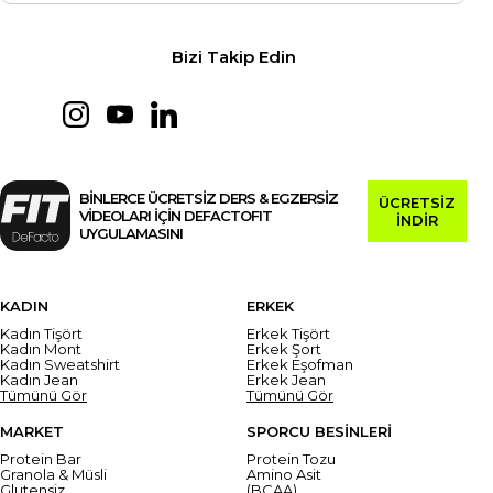
Bizi Takip Edin
BİNLERCE ÜCRETSİZ DERS & EGZERSİZ
ÜCRETSİZ
VİDEOLARI İÇİN DEFACTOFIT
İNDİR
UYGULAMASINI
KADIN
ERKEK
Kadın Tişört
Erkek Tişört
Kadın Mont
Erkek Şort
Kadın Sweatshirt
Erkek Eşofman
Kadın Jean
Erkek Jean
Tümünü Gör
Tümünü Gör
MARKET
SPORCU BESİNLERİ
Protein Bar
Protein Tozu
Granola & Müsli
Amino Asit
Glutensiz
(BCAA)