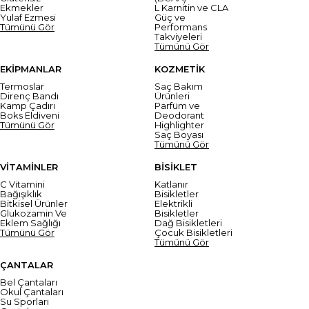
Ekmekler
L Karnitin ve CLA
Yulaf Ezmesi
Güç ve
Tümünü Gör
Performans
Takviyeleri
Tümünü Gör
EKİPMANLAR
KOZMETİK
Termoslar
Saç Bakım
Direnç Bandı
Ürünleri
Kamp Çadırı
Parfüm ve
Boks Eldiveni
Deodorant
Tümünü Gör
Highlighter
Saç Boyası
Tümünü Gör
VİTAMİNLER
BİSİKLET
C Vitamini
Katlanır
Bağışıklık
Bisikletler
Bitkisel Ürünler
Elektrikli
Glukozamin Ve
Bisikletler
Eklem Sağlığı
Dağ Bisikletleri
Tümünü Gör
Çocuk Bisikletleri
Tümünü Gör
ÇANTALAR
Bel Çantaları
Okul Çantaları
Su Sporları