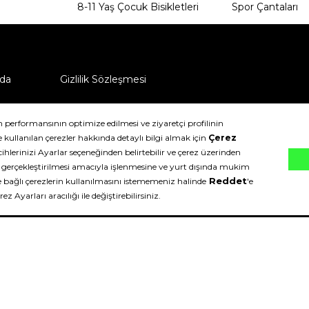
8-11 Yaş Çocuk Bisikletleri
Spor Çantaları
da
Gizlilik Sözleşmesi
ü nasıl iade edebilirim?
klıdır.