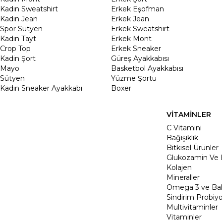
Kadın Sweatshirt
Erkek Eşofman
Kadın Jean
Erkek Jean
Spor Sütyen
Erkek Sweatshirt
Kadın Tayt
Erkek Mont
Crop Top
Erkek Sneaker
Kadin Şort
Güreş Ayakkabısı
Mayo
Basketbol Ayakkabısı
Sütyen
Yüzme Şortu
Kadın Sneaker Ayakkabı
Boxer
VİTAMİNLER
C Vitamini
Bağışıklık
Bitkisel Ürünler
Glukozamin Ve 
Kolajen
Mineraller
Omega 3 ve Balı
Sindirim Probiyo
Multivitaminler
Vitaminler