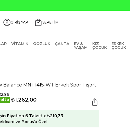
GİRİŞ YAP
SEPETİM
LAR
VITAMIN
GÖZLÜK
ÇANTA
EV &
KIZ
ERKEK
YAŞAM
ÇOCUK
ÇOCUK
 Balance MNT1415-WT Erkek Spor Tişört
02,86
₺1.262,00
ette
şin Fiyatına 6 Taksit x ₺210,33
rldcard ve Bonus'a Özel