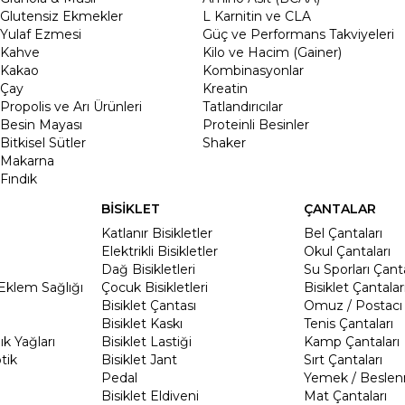
Glutensiz Ekmekler
L Karnitin ve CLA
Yulaf Ezmesi
Güç ve Performans Takviyeleri
Kahve
Kilo ve Hacim (Gainer)
Kakao
Kombinasyonlar
Çay
Kreatin
Propolis ve Arı Ürünleri
Tatlandırıcılar
Besin Mayası
Proteinli Besinler
Bitkisel Sütler
Shaker
Makarna
Fındık
BİSİKLET
ÇANTALAR
Katlanır Bisikletler
Bel Çantaları
Elektrikli Bisikletler
Okul Çantaları
Dağ Bisikletleri
Su Sporları Çanta
Eklem Sağlığı
Çocuk Bisikletleri
Bisiklet Çantalar
Bisiklet Çantası
Omuz / Postacı 
Bisiklet Kaskı
Tenis Çantaları
k Yağları
Bisiklet Lastiği
Kamp Çantaları
tik
Bisiklet Jant
Sırt Çantaları
Pedal
Yemek / Beslen
Bisiklet Eldiveni
Mat Çantaları