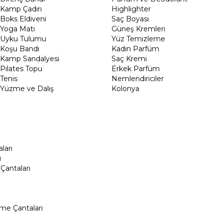
Kamp Çadırı
Highlighter
Boks Eldiveni
Saç Boyası
Yoga Matı
Güneş Kremleri
Uyku Tulumu
Yüz Temizleme
Koşu Bandı
Kadın Parfüm
Kamp Sandalyesi
Saç Kremi
Pilates Topu
Erkek Parfüm
Tenis
Nemlendiriciler
Yüzme ve Dalış
Kolonya
ları
ı
Çantaları
me Çantaları