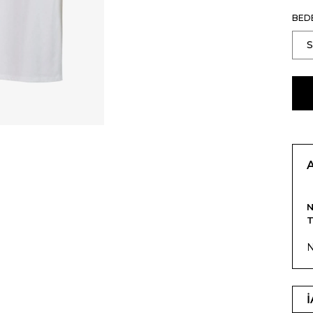
BED
T
N