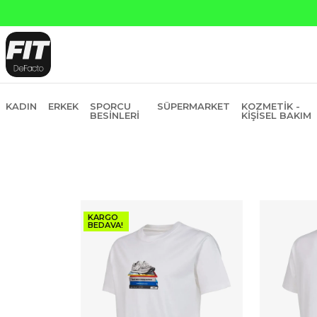
Yapı Kredi ve Garanti Bankasına Peşin Fiyatına 6 Taksit
KADIN
ERKEK
SPORCU
SÜPERMARKET
KOZMETIK -
BESINLERI
KIŞISEL BAKIM
KARGO
BEDAVA!