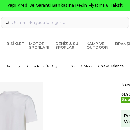
BISIKLET
MOTOR
DENIZ & SU
KAMP VE
BRANŞ
SPORLARI
SPORLARI
OUTDOOR
Ana Sayfa
Erkek
Üst Giyim
Tişört
Marka
New Balance
New
₺1.8
Sep
Pe
Wo