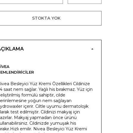
STOKTA YOK
AÇIKLAMA
IVEA
EMLENDIRICILER
ivea Besleyici Yüz Kremi Özellikleri Cildinize
4 saat nem sağlar. Yağlı his bırakmaz. Yüz için
eliştirilmiş formülü sahiptir, cilde
erinlemesine yoğun nem sağlayan
ydrowaxler içerir. Ciltle uyumu dermatolojik
larak test edilmiştir. Cildinizi makyaj için
azırlar. Makyaj yapmadan önce ürünü
ullanabilirsiniz. Cildinizde yumuşak his
ırakır.Hızlı emilir. Nivea Besleyici Yüz Kremi