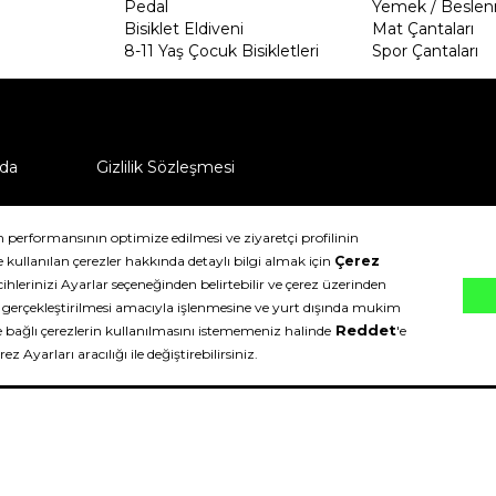
Pedal
Yemek / Beslen
Bisiklet Eldiveni
Mat Çantaları
8-11 Yaş Çocuk Bisikletleri
Spor Çantaları
da
Gizlilik Sözleşmesi
ü nasıl iade edebilirim?
klıdır.