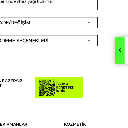
çerisinde shea yağı bulunur.
İADE/DEĞİŞİM
ÖDEME SEÇENEKLERİ
& EGZERSİZ
TARA &
T
ÜCRETSİZ
İNDİR!
EKİPMANLAR
KOZMETİK