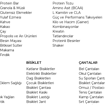
Protein Bar
Protein Tozu
Granola & Müsli
Amino Asit (BCAA)
Glutensiz Ekmekler
L Karnitin ve CLA
Yulaf Ezmesi
Güç ve Performans Takviyeleri
Kahve
Kilo ve Hacim (Gainer)
Kakao
Kombinasyonlar
Çay
Kreatin
Propolis ve Arı Ürünleri
Tatlandırıcılar
Besin Mayası
Proteinli Besinler
Bitkisel Sütler
Shaker
Makarna
Fındık
BİSİKLET
ÇANTALAR
Katlanır Bisikletler
Bel Çantaları
Elektrikli Bisikletler
Okul Çantaları
Dağ Bisikletleri
Su Sporları Çanta
Eklem Sağlığı
Çocuk Bisikletleri
Bisiklet Çantalar
Bisiklet Çantası
Omuz / Postacı 
Bisiklet Kaskı
Tenis Çantaları
k Yağları
Bisiklet Lastiği
Kamp Çantaları
tik
Bisiklet Jant
Sırt Çantaları