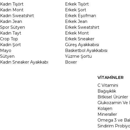
Kadın Tişört
Erkek Tişört
Kadın Mont
Erkek Şort
Kadın Sweatshirt
Erkek Eşofman
Kadın Jean
Erkek Jean
Spor Sütyen
Erkek Sweatshirt
Kadın Tayt
Erkek Mont
Crop Top
Erkek Sneaker
Kadin Şort
Güreş Ayakkabısı
Mayo
Basketbol Ayakkabısı
Sütyen
Yüzme Şortu
Kadın Sneaker Ayakkabı
Boxer
VİTAMİNLER
C Vitamini
Bağışıklık
Bitkisel Ürünler
Glukozamin Ve 
Kolajen
Mineraller
Omega 3 ve Balı
Sindirim Probiyo