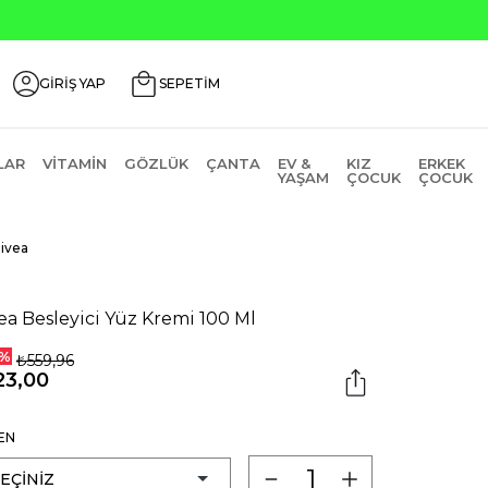
GİRİŞ YAP
SEPETİM
LAR
VITAMIN
GÖZLÜK
ÇANTA
EV &
KIZ
ERKEK
YAŞAM
ÇOCUK
ÇOCUK
ivea
ea Besleyici Yüz Kremi 100 Ml
%
₺559,96
23,00
EN