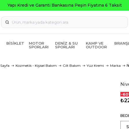
Yapı Kredi ve Garanti Bankasına Peşin Fiyatına 6 Taksit
BISIKLET
MOTOR
DENIZ & SU
KAMP VE
BRANŞ
SPORLARI
SPORLARI
OUTDOOR
 Sayfa
Kozmetik - Kişisel Bakım
Cilt Bakım
Yüz Kremi
Marka
N
Niv
-60
₺2
BED