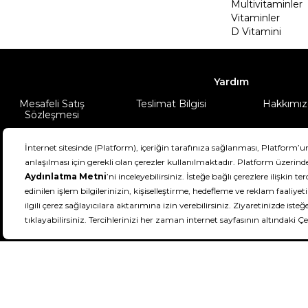
Multivitaminler
Vitaminler
D Vitamini
Yardım
Mesafeli Satış
Teslimat Bilgisi
Hakkımız
Sözleşmesi
Şartlar & Koşullar
Ürünüm
DeFactoFIT ©️ 2022-2026. Tüm hakları sa
11
SEÇİNİZ