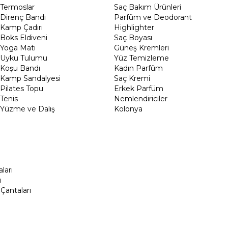
Termoslar
Saç Bakım Ürünleri
Direnç Bandı
Parfüm ve Deodorant
Kamp Çadırı
Highlighter
Boks Eldiveni
Saç Boyası
Yoga Matı
Güneş Kremleri
Uyku Tulumu
Yüz Temizleme
Koşu Bandı
Kadın Parfüm
Kamp Sandalyesi
Saç Kremi
Pilates Topu
Erkek Parfüm
Tenis
Nemlendiriciler
Yüzme ve Dalış
Kolonya
ları
ı
Çantaları