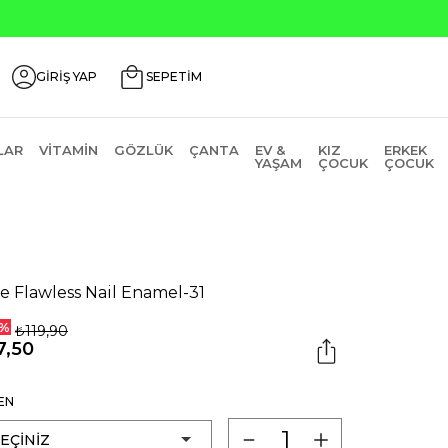
de ₺2000 Üzeri ₺200 İndirim Kodu: AGUSTOS200
GİRİŞ YAP
SEPETİM
LAR
VITAMIN
GÖZLÜK
ÇANTA
EV &
KIZ
ERKEK
YAŞAM
ÇOCUK
ÇOCUK
e Flawless Nail Enamel-31
%
₺119,90
7,50
EN