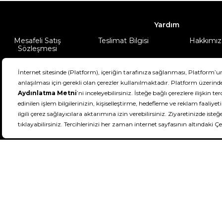
Yardım
Mesafeli Satış
Teslimat Bilgisi
Hakkımız
Sözleşmesi
Şartlar & Koşullar
Ürünüm
DeFactoFIT ©️ 2022-2026. Tüm hakları sa
21
SEÇİNİZ