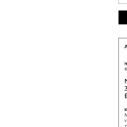
O
K
N
v
z