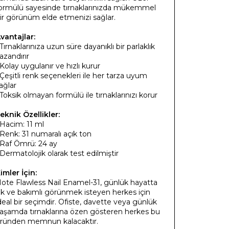
ormülü sayesinde tırnaklarınızda mükemmel
ir görünüm elde etmenizi sağlar.
vantajlar:
 Tırnaklarınıza uzun süre dayanıklı bir parlaklık
azandırır
 Kolay uygulanır ve hızlı kurur
 Çeşitli renk seçenekleri ile her tarza uyum
ağlar
 Toksik olmayan formülü ile tırnaklarınızı korur
eknik Özellikler:
 Hacim: 11 ml
 Renk: 31 numaralı açık ton
 Raf Ömrü: 24 ay
 Dermatolojik olarak test edilmiştir
imler İçin:
ote Flawless Nail Enamel-31, günlük hayatta
ık ve bakımlı görünmek isteyen herkes için
deal bir seçimdir. Ofiste, davette veya günlük
aşamda tırnaklarına özen gösteren herkes bu
ründen memnun kalacaktır.