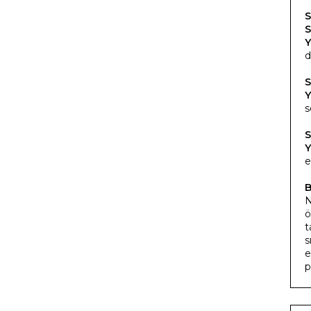
S
S
Y
d
S
Y
s
S
Y
e
B
N
ö
t
s
e
p