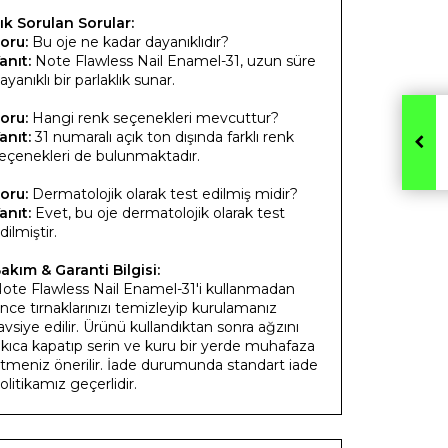
ık Sorulan Sorular:
oru:
Bu oje ne kadar dayanıklıdır?
anıt:
Note Flawless Nail Enamel-31, uzun süre
ayanıklı bir parlaklık sunar.
oru:
Hangi renk seçenekleri mevcuttur?
anıt:
31 numaralı açık ton dışında farklı renk
eçenekleri de bulunmaktadır.
oru:
Dermatolojik olarak test edilmiş midir?
anıt:
Evet, bu oje dermatolojik olarak test
dilmiştir.
akım & Garanti Bilgisi:
ote Flawless Nail Enamel-31'i kullanmadan
nce tırnaklarınızı temizleyip kurulamanız
avsiye edilir. Ürünü kullandıktan sonra ağzını
ıkıca kapatıp serin ve kuru bir yerde muhafaza
tmeniz önerilir. İade durumunda standart iade
olitikamız geçerlidir.