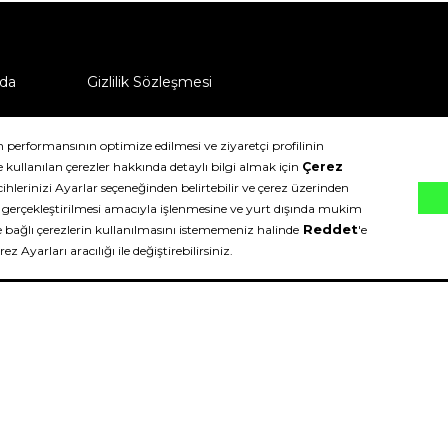
da
Gizlilik Sözleşmesi
ü nasıl iade edebilirim?
klıdır.