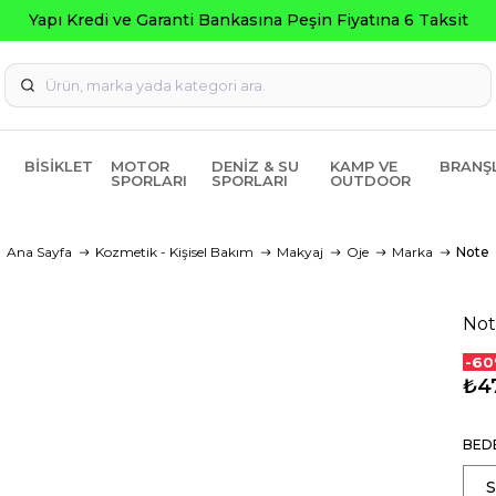
Seçili Ürünler
BISIKLET
MOTOR
DENIZ & SU
KAMP VE
BRANŞ
SPORLARI
SPORLARI
OUTDOOR
Ana Sayfa
Kozmetik - Kişisel Bakım
Makyaj
Oje
Marka
Note
Not
-60
₺4
BED