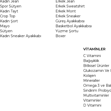
Kadın Jean
Erkek Jean
Spor Sütyen
Erkek Sweatshirt
Kadın Tayt
Erkek Mont
Crop Top
Erkek Sneaker
Kadin Şort
Güreş Ayakkabısı
Mayo
Basketbol Ayakkabısı
Sütyen
Yüzme Şortu
Kadın Sneaker Ayakkabı
Boxer
VİTAMİNLER
C Vitamini
Bağışıklık
Bitkisel Ürünler
Glukozamin Ve 
Kolajen
Mineraller
Omega 3 ve Balı
Sindirim Probiyo
Multivitaminler
Vitaminler
D Vitamini