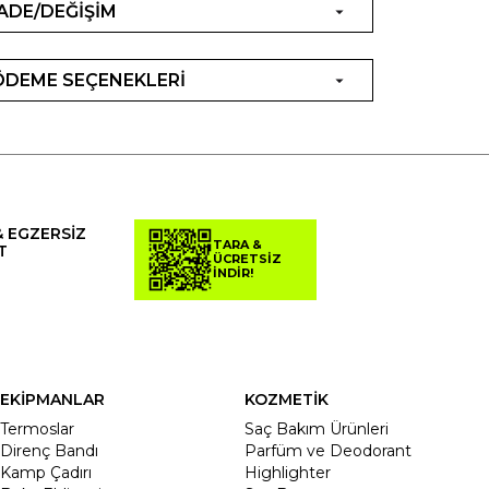
İADE/DEĞİŞİM
ÖDEME SEÇENEKLERİ
& EGZERSİZ
TARA &
T
ÜCRETSİZ
İNDİR!
EKİPMANLAR
KOZMETİK
Termoslar
Saç Bakım Ürünleri
Direnç Bandı
Parfüm ve Deodorant
Kamp Çadırı
Highlighter