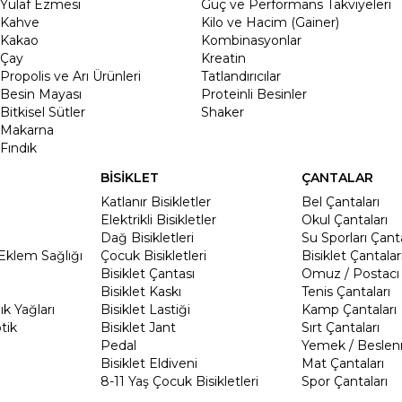
Yulaf Ezmesi
Güç ve Performans Takviyeleri
Kahve
Kilo ve Hacim (Gainer)
Kakao
Kombinasyonlar
Çay
Kreatin
Propolis ve Arı Ürünleri
Tatlandırıcılar
Besin Mayası
Proteinli Besinler
Bitkisel Sütler
Shaker
Makarna
Fındık
BİSİKLET
ÇANTALAR
Katlanır Bisikletler
Bel Çantaları
Elektrikli Bisikletler
Okul Çantaları
Dağ Bisikletleri
Su Sporları Çanta
Eklem Sağlığı
Çocuk Bisikletleri
Bisiklet Çantalar
Bisiklet Çantası
Omuz / Postacı 
Bisiklet Kaskı
Tenis Çantaları
k Yağları
Bisiklet Lastiği
Kamp Çantaları
tik
Bisiklet Jant
Sırt Çantaları
Pedal
Yemek / Beslen
Bisiklet Eldiveni
Mat Çantaları
8-11 Yaş Çocuk Bisikletleri
Spor Çantaları