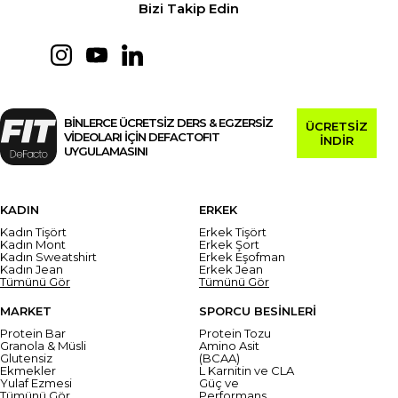
Bizi Takip Edin
BİNLERCE ÜCRETSİZ DERS & EGZERSİZ
ÜCRETSİZ
VİDEOLARI İÇİN DEFACTOFIT
İNDİR
UYGULAMASINI
KADIN
ERKEK
Kadın Tişört
Erkek Tişört
Kadın Mont
Erkek Şort
Kadın Sweatshirt
Erkek Eşofman
Kadın Jean
Erkek Jean
Tümünü Gör
Tümünü Gör
MARKET
SPORCU BESİNLERİ
Protein Bar
Protein Tozu
Granola & Müsli
Amino Asit
Glutensiz
(BCAA)
Ekmekler
L Karnitin ve CLA
Yulaf Ezmesi
Güç ve
Tümünü Gör
Performans