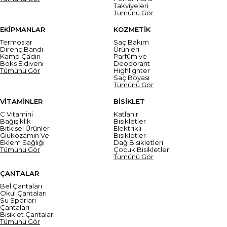
Takviyeleri
Tümünü Gör
EKİPMANLAR
KOZMETİK
Termoslar
Saç Bakım
Direnç Bandı
Ürünleri
Kamp Çadırı
Parfüm ve
Boks Eldiveni
Deodorant
Tümünü Gör
Highlighter
Saç Boyası
Tümünü Gör
VİTAMİNLER
BİSİKLET
C Vitamini
Katlanır
Bağışıklık
Bisikletler
Bitkisel Ürünler
Elektrikli
Glukozamin Ve
Bisikletler
Eklem Sağlığı
Dağ Bisikletleri
Tümünü Gör
Çocuk Bisikletleri
Tümünü Gör
ÇANTALAR
Bel Çantaları
Okul Çantaları
Su Sporları
Çantaları
Bisiklet Çantaları
Tümünü Gör