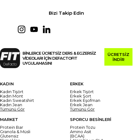
Bizi Takip Edin
BİNLERCE ÜCRETSİZ DERS & EGZERSİZ
ÜCRETSİZ
VİDEOLARI İÇİN DEFACTOFIT
İNDİR
UYGULAMASINI
KADIN
ERKEK
Kadın Tişört
Erkek Tişört
Kadın Mont
Erkek Şort
Kadın Sweatshirt
Erkek Eşofman
Kadın Jean
Erkek Jean
Tümünü Gör
Tümünü Gör
MARKET
SPORCU BESİNLERİ
Protein Bar
Protein Tozu
Granola & Müsli
Amino Asit
Glutensiz
(BCAA)