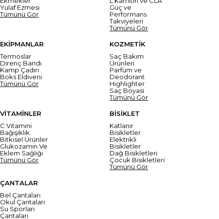
Ekmekler
L Karnitin ve CLA
Yulaf Ezmesi
Güç ve
Tümünü Gör
Performans
Takviyeleri
Tümünü Gör
EKİPMANLAR
KOZMETİK
Termoslar
Saç Bakım
Direnç Bandı
Ürünleri
Kamp Çadırı
Parfüm ve
Boks Eldiveni
Deodorant
Tümünü Gör
Highlighter
Saç Boyası
Tümünü Gör
VİTAMİNLER
BİSİKLET
C Vitamini
Katlanır
Bağışıklık
Bisikletler
Bitkisel Ürünler
Elektrikli
Glukozamin Ve
Bisikletler
Eklem Sağlığı
Dağ Bisikletleri
Tümünü Gör
Çocuk Bisikletleri
Tümünü Gör
ÇANTALAR
Bel Çantaları
Okul Çantaları
Su Sporları
Çantaları