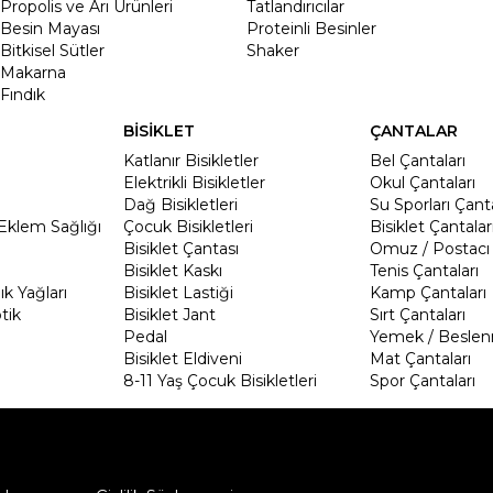
Propolis ve Arı Ürünleri
Tatlandırıcılar
Besin Mayası
Proteinli Besinler
Bitkisel Sütler
Shaker
Makarna
Fındık
BİSİKLET
ÇANTALAR
Katlanır Bisikletler
Bel Çantaları
Elektrikli Bisikletler
Okul Çantaları
Dağ Bisikletleri
Su Sporları Çanta
Eklem Sağlığı
Çocuk Bisikletleri
Bisiklet Çantalar
Bisiklet Çantası
Omuz / Postacı 
Bisiklet Kaskı
Tenis Çantaları
k Yağları
Bisiklet Lastiği
Kamp Çantaları
tik
Bisiklet Jant
Sırt Çantaları
Pedal
Yemek / Beslen
Bisiklet Eldiveni
Mat Çantaları
8-11 Yaş Çocuk Bisikletleri
Spor Çantaları