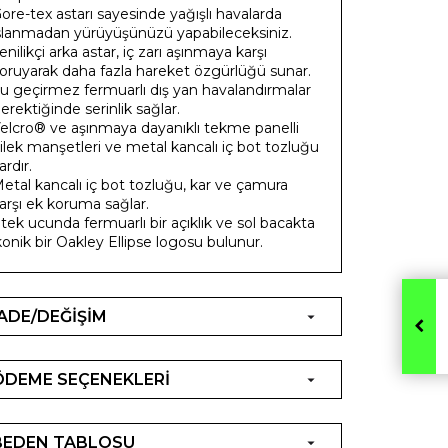
ore-tex astarı sayesinde yağışlı havalarda
slanmadan yürüyüşünüzü yapabileceksiniz.
enilikçi arka astar, iç zarı aşınmaya karşı
oruyarak daha fazla hareket özgürlüğü sunar.
u geçirmez fermuarlı dış yan havalandırmalar
erektiğinde serinlik sağlar.
elcro® ve aşınmaya dayanıklı tekme panelli
ilek manşetleri ve metal kancalı iç bot tozluğu
ardır.
etal kancalı iç bot tozluğu, kar ve çamura
arşı ek koruma sağlar.
tek ucunda fermuarlı bir açıklık ve sol bacakta
konik bir Oakley Ellipse logosu bulunur.
İADE/DEĞİŞİM
ÖDEME SEÇENEKLERİ
BEDEN TABLOSU