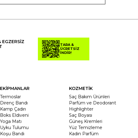
& EGZERSİZ
TARA &
T
ÜCRETSİZ
İNDİR!
EKİPMANLAR
KOZMETİK
Termoslar
Saç Bakım Ürünleri
Direnç Bandı
Parfüm ve Deodorant
Kamp Çadırı
Highlighter
Boks Eldiveni
Saç Boyası
Yoga Matı
Güneş Kremleri
Uyku Tulumu
Yüz Temizleme
Koşu Bandı
Kadın Parfüm