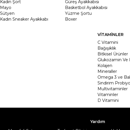
Kadin Şort
Güreş Ayakkabısı
Mayo
Basketbol Ayakkabısı
Sütyen
Yüzme Şortu
Kadın Sneaker Ayakkabı
Boxer
VİTAMİNLER
C Vitamini
Bağışıklık
Bitkisel Ürünler
Glukozamin Ve 
Kolajen
Mineraller
Omega 3 ve Balı
Sindirim Probiyo
Multivitaminler
Vitaminler
D Vitamini
Yardım