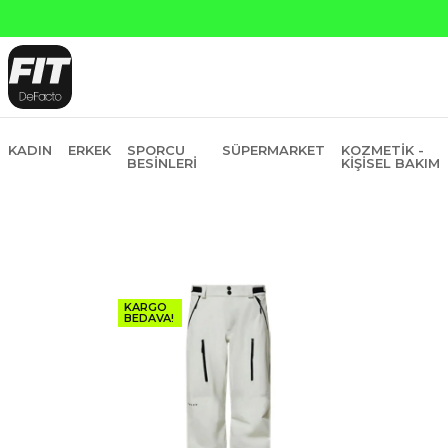
sit
KADIN
ERKEK
SPORCU
SÜPERMARKET
KOZMETIK -
BESINLERI
KIŞISEL BAKIM
KARGO
BEDAVA!