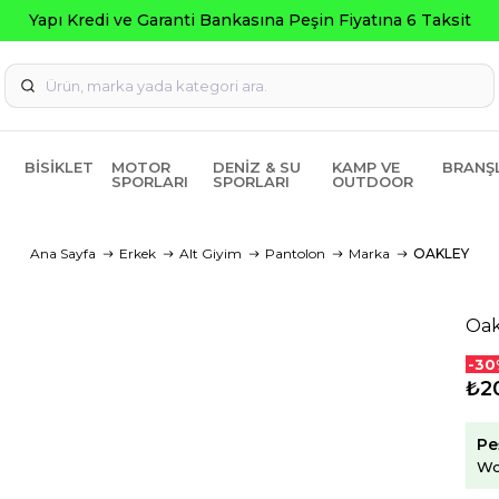
BISIKLET
MOTOR
DENIZ & SU
KAMP VE
BRANŞ
SPORLARI
SPORLARI
OUTDOOR
Ana Sayfa
Erkek
Alt Giyim
Pantolon
Marka
OAKLEY
Oak
-30
₺20
Pe
Wo