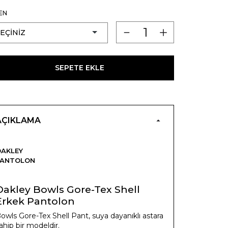
EN
SEPETE EKLE
AÇIKLAMA
AKLEY
PANTOLON
Oakley Bowls Gore-Tex Shell
Erkek Pantolon
owls Gore-Tex Shell Pant, suya dayanıklı astara
ahip bir modeldir.