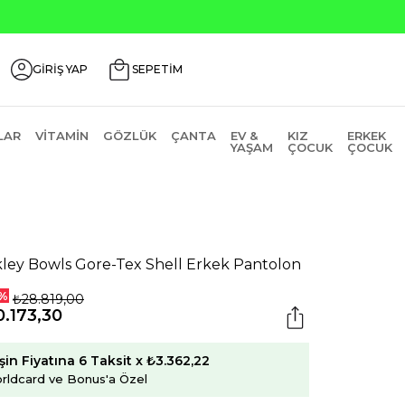
Seçili Ürünlerde ₺2000 Üzeri ₺200 İndirim Kodu: AGU
GİRİŞ YAP
SEPETİM
LAR
VITAMIN
GÖZLÜK
ÇANTA
EV &
KIZ
ERKEK
YAŞAM
ÇOCUK
ÇOCUK
ley Bowls Gore-Tex Shell Erkek Pantolon
%
₺28.819,00
.173,30
şin Fiyatına 6 Taksit x ₺3.362,22
rldcard ve Bonus'a Özel