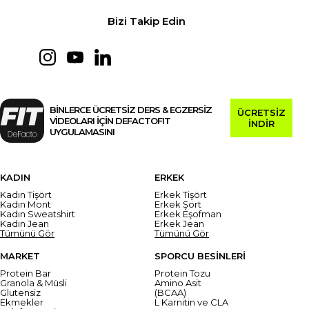
Bizi Takip Edin
BİNLERCE ÜCRETSİZ DERS & EGZERSİZ
ÜCRETSİZ
VİDEOLARI İÇİN DEFACTOFIT
İNDİR
UYGULAMASINI
KADIN
ERKEK
Kadın Tişört
Erkek Tişört
Kadın Mont
Erkek Şort
Kadın Sweatshirt
Erkek Eşofman
Kadın Jean
Erkek Jean
Tümünü Gör
Tümünü Gör
MARKET
SPORCU BESİNLERİ
Protein Bar
Protein Tozu
Granola & Müsli
Amino Asit
Glutensiz
(BCAA)
Ekmekler
L Karnitin ve CLA