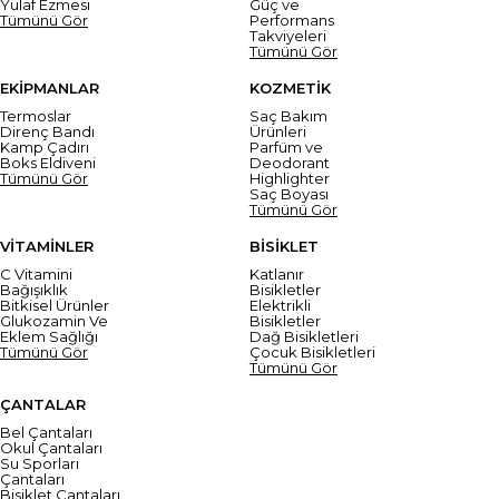
Yulaf Ezmesi
Güç ve
Tümünü Gör
Performans
Takviyeleri
Tümünü Gör
EKİPMANLAR
KOZMETİK
Termoslar
Saç Bakım
Direnç Bandı
Ürünleri
Kamp Çadırı
Parfüm ve
Boks Eldiveni
Deodorant
Tümünü Gör
Highlighter
Saç Boyası
Tümünü Gör
VİTAMİNLER
BİSİKLET
C Vitamini
Katlanır
Bağışıklık
Bisikletler
Bitkisel Ürünler
Elektrikli
Glukozamin Ve
Bisikletler
Eklem Sağlığı
Dağ Bisikletleri
Tümünü Gör
Çocuk Bisikletleri
Tümünü Gör
ÇANTALAR
Bel Çantaları
Okul Çantaları
Su Sporları
Çantaları
Bisiklet Çantaları