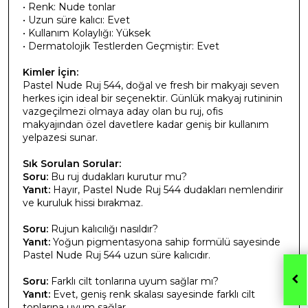
• Renk: Nude tonlar
• Uzun süre kalıcı: Evet
• Kullanım Kolaylığı: Yüksek
• Dermatolojik Testlerden Geçmiştir: Evet
Kimler İçin:
Pastel Nude Ruj 544, doğal ve fresh bir makyajı seven
herkes için ideal bir seçenektir. Günlük makyaj rutininin
vazgeçilmezi olmaya aday olan bu ruj, ofis
makyajından özel davetlere kadar geniş bir kullanım
yelpazesi sunar.
Sık Sorulan Sorular:
Soru:
Bu ruj dudakları kurutur mu?
Yanıt:
Hayır, Pastel Nude Ruj 544 dudakları nemlendirir
ve kuruluk hissi bırakmaz.
Soru:
Rujun kalıcılığı nasıldır?
Yanıt:
Yoğun pigmentasyona sahip formülü sayesinde
Pastel Nude Ruj 544 uzun süre kalıcıdır.
Soru:
Farklı cilt tonlarına uyum sağlar mı?
Yanıt:
Evet, geniş renk skalası sayesinde farklı cilt
tonlarına uyum sağlar.