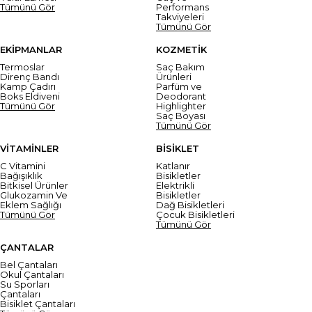
Tümünü Gör
Performans
Takviyeleri
Tümünü Gör
EKİPMANLAR
KOZMETİK
Termoslar
Saç Bakım
Direnç Bandı
Ürünleri
Kamp Çadırı
Parfüm ve
Boks Eldiveni
Deodorant
Tümünü Gör
Highlighter
Saç Boyası
Tümünü Gör
VİTAMİNLER
BİSİKLET
C Vitamini
Katlanır
Bağışıklık
Bisikletler
Bitkisel Ürünler
Elektrikli
Glukozamin Ve
Bisikletler
Eklem Sağlığı
Dağ Bisikletleri
Tümünü Gör
Çocuk Bisikletleri
Tümünü Gör
ÇANTALAR
Bel Çantaları
Okul Çantaları
Su Sporları
Çantaları
Bisiklet Çantaları