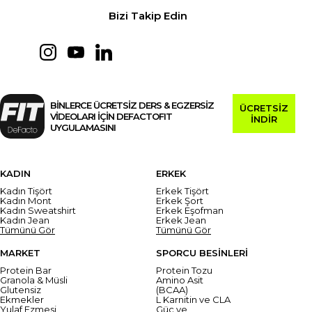
Bizi Takip Edin
BİNLERCE ÜCRETSİZ DERS & EGZERSİZ
ÜCRETSİZ
VİDEOLARI İÇİN DEFACTOFIT
İNDİR
UYGULAMASINI
KADIN
ERKEK
Kadın Tişört
Erkek Tişört
Kadın Mont
Erkek Şort
Kadın Sweatshirt
Erkek Eşofman
Kadın Jean
Erkek Jean
Tümünü Gör
Tümünü Gör
MARKET
SPORCU BESİNLERİ
Protein Bar
Protein Tozu
Granola & Müsli
Amino Asit
Glutensiz
(BCAA)
Ekmekler
L Karnitin ve CLA
Yulaf Ezmesi
Güç ve