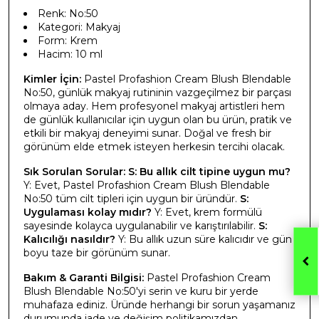
Renk: No:50
Kategori: Makyaj
Form: Krem
Hacim: 10 ml
Kimler İçin:
Pastel Profashion Cream Blush Blendable
No:50, günlük makyaj rutininin vazgeçilmez bir parçası
olmaya aday. Hem profesyonel makyaj artistleri hem
de günlük kullanıcılar için uygun olan bu ürün, pratik ve
etkili bir makyaj deneyimi sunar. Doğal ve fresh bir
görünüm elde etmek isteyen herkesin tercihi olacak.
Sık Sorulan Sorular:
S: Bu allık cilt tipine uygun mu?
Y: Evet, Pastel Profashion Cream Blush Blendable
No:50 tüm cilt tipleri için uygun bir üründür.
S:
Uygulaması kolay mıdır?
Y: Evet, krem formülü
sayesinde kolayca uygulanabilir ve karıştırılabilir.
S:
Kalıcılığı nasıldır?
Y: Bu allık uzun süre kalıcıdır ve gün
boyu taze bir görünüm sunar.
Bakım & Garanti Bilgisi:
Pastel Profashion Cream
Blush Blendable No:50'yi serin ve kuru bir yerde
muhafaza ediniz. Üründe herhangi bir sorun yaşamanız
durumunda iade ve değişim politikamızdan