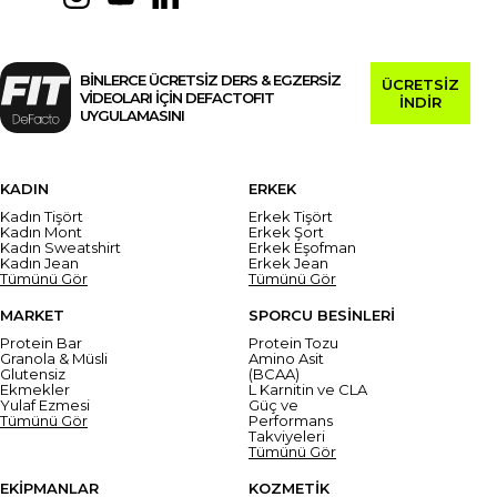
BİNLERCE ÜCRETSİZ DERS & EGZERSİZ
ÜCRETSİZ
VİDEOLARI İÇİN DEFACTOFIT
İNDİR
UYGULAMASINI
KADIN
ERKEK
Kadın Tişört
Erkek Tişört
Kadın Mont
Erkek Şort
Kadın Sweatshirt
Erkek Eşofman
Kadın Jean
Erkek Jean
Tümünü Gör
Tümünü Gör
MARKET
SPORCU BESİNLERİ
Protein Bar
Protein Tozu
Granola & Müsli
Amino Asit
Glutensiz
(BCAA)
Ekmekler
L Karnitin ve CLA
Yulaf Ezmesi
Güç ve
Tümünü Gör
Performans
Takviyeleri
Tümünü Gör
EKİPMANLAR
KOZMETİK