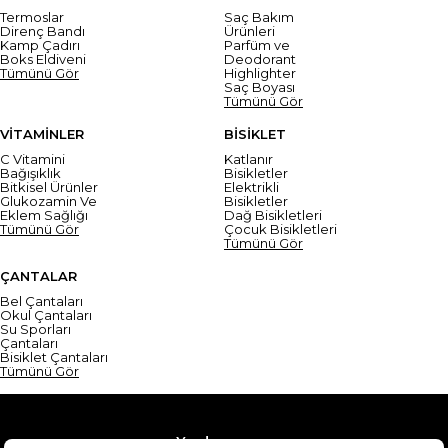
Termoslar
Saç Bakım
Direnç Bandı
Ürünleri
Kamp Çadırı
Parfüm ve
Boks Eldiveni
Deodorant
Tümünü Gör
Highlighter
Saç Boyası
Tümünü Gör
VİTAMİNLER
BİSİKLET
C Vitamini
Katlanır
Bağışıklık
Bisikletler
Bitkisel Ürünler
Elektrikli
Glukozamin Ve
Bisikletler
Eklem Sağlığı
Dağ Bisikletleri
Tümünü Gör
Çocuk Bisikletleri
Tümünü Gör
ÇANTALAR
Bel Çantaları
Okul Çantaları
Su Sporları
Çantaları
Bisiklet Çantaları
Tümünü Gör
Yardım