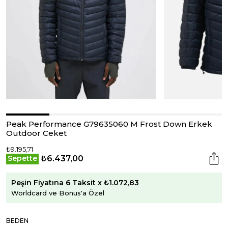
Peak Performance G79635060 M Frost Down Erkek
Outdoor Ceket
₺9.195,71
₺6.437,00
Sepette
Peşin Fiyatına 6 Taksit x ₺1.072,83
Worldcard ve Bonus'a Özel
BEDEN