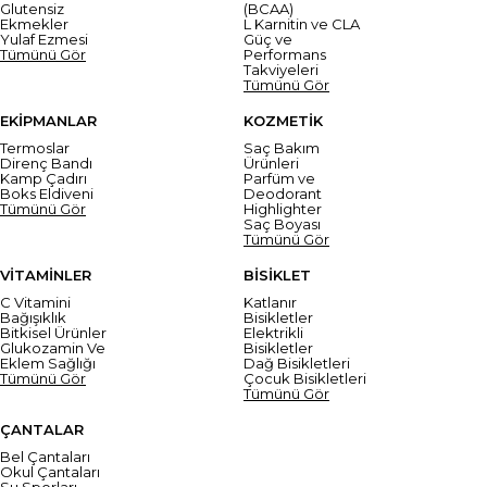
Glutensiz
(BCAA)
Ekmekler
L Karnitin ve CLA
Yulaf Ezmesi
Güç ve
Tümünü Gör
Performans
Takviyeleri
Tümünü Gör
EKİPMANLAR
KOZMETİK
Termoslar
Saç Bakım
Direnç Bandı
Ürünleri
Kamp Çadırı
Parfüm ve
Boks Eldiveni
Deodorant
Tümünü Gör
Highlighter
Saç Boyası
Tümünü Gör
VİTAMİNLER
BİSİKLET
C Vitamini
Katlanır
Bağışıklık
Bisikletler
Bitkisel Ürünler
Elektrikli
Glukozamin Ve
Bisikletler
Eklem Sağlığı
Dağ Bisikletleri
Tümünü Gör
Çocuk Bisikletleri
Tümünü Gör
ÇANTALAR
Bel Çantaları
Okul Çantaları
Su Sporları