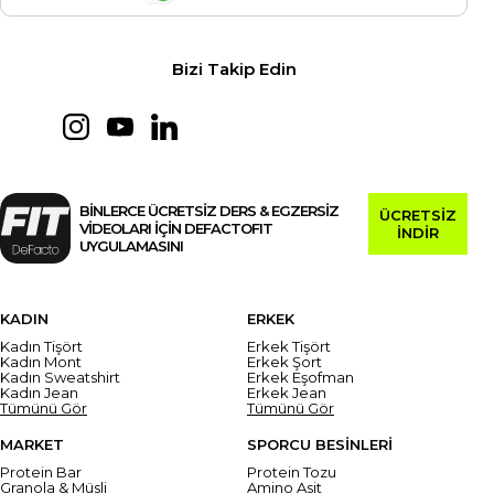
Bizi Takip Edin
BİNLERCE ÜCRETSİZ DERS & EGZERSİZ
ÜCRETSİZ
VİDEOLARI İÇİN DEFACTOFIT
İNDİR
UYGULAMASINI
KADIN
ERKEK
Kadın Tişört
Erkek Tişört
Kadın Mont
Erkek Şort
Kadın Sweatshirt
Erkek Eşofman
Kadın Jean
Erkek Jean
Tümünü Gör
Tümünü Gör
MARKET
SPORCU BESİNLERİ
Protein Bar
Protein Tozu
Granola & Müsli
Amino Asit