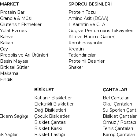
MARKET
SPORCU BESİNLERİ
Protein Bar
Protein Tozu
Granola & Müsli
Amino Asit (BCAA)
Glutensiz Ekmekler
L Karnitin ve CLA
Yulaf Ezmesi
Güç ve Performans Takviyeleri
Kahve
Kilo ve Hacim (Gainer)
Kakao
Kombinasyonlar
Çay
Kreatin
Propolis ve Arı Ürünleri
Tatlandırıcılar
Besin Mayası
Proteinli Besinler
Bitkisel Sütler
Shaker
Makarna
Fındık
BİSİKLET
ÇANTALAR
Katlanır Bisikletler
Bel Çantaları
Elektrikli Bisikletler
Okul Çantaları
Dağ Bisikletleri
Su Sporları Çanta
Eklem Sağlığı
Çocuk Bisikletleri
Bisiklet Çantalar
Bisiklet Çantası
Omuz / Postacı 
Bisiklet Kaskı
Tenis Çantaları
k Yağları
Bisiklet Lastiği
Kamp Çantaları