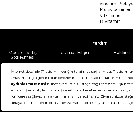
Sindirim Probiyo
Multivitaminler
Vitaminler
D Vitamini
Yardım
Mesafeli Satış
Teslimat Bilgisi
Hakkımız
Sözleşmesi
Şartlar & Koşullar
Ürünüm
DeFactoFIT ©️ 2022-2026. Tüm hakları sa
21