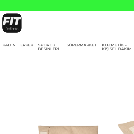
Yapı Kred
KADIN
ERKEK
SPORCU
SÜPERMARKET
KOZMETIK -
BESINLERI
KIŞISEL BAKIM