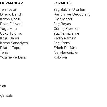
EKİPMANLAR
KOZMETİK
Termoslar
Saç Bakım Ürünleri
Direnç Bandı
Parfüm ve Deodorant
Kamp Çadırı
Highlighter
Boks Eldiveni
Saç Boyası
Yoga Matı
Güneş Kremleri
Uyku Tulumu
Yüz Temizleme
Koşu Bandı
Kadın Parfüm
Kamp Sandalyesi
Saç Kremi
Pilates Topu
Erkek Parfüm
Tenis
Nemlendiriciler
Yüzme ve Dalış
Kolonya
ları
ı
Çantaları