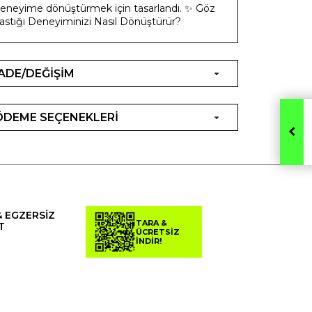
eneyime dönüştürmek için tasarlandı. ✨ Göz
astığı Deneyiminizi Nasıl Dönüştürür?
İADE/DEĞİŞİM
ÖDEME SEÇENEKLERİ
& EGZERSİZ
TARA &
T
ÜCRETSİZ
İNDİR!