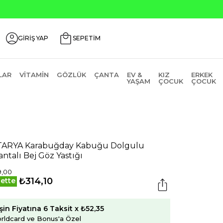
GİRİŞ YAP
SEPETİM
LAR
VITAMIN
GÖZLÜK
ÇANTA
EV &
KIZ
ERKEK
YAŞAM
ÇOCUK
ÇOCUK
ARYA Karabuğday Kabuğu Dolgulu
antalı Bej Göz Yastığı
9,00
₺314,10
ette
şin Fiyatına 6 Taksit x ₺52,35
rldcard ve Bonus'a Özel