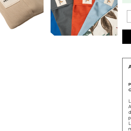
P
G
L
A
d
p
L
m