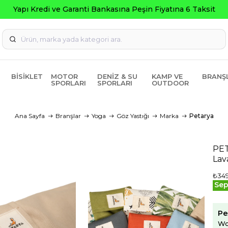
i ve Garanti Bankasına Peşin Fiyatına 6 Taksit
BISIKLET
MOTOR
DENIZ & SU
KAMP VE
BRANŞ
SPORLARI
SPORLARI
OUTDOOR
Ana Sayfa
Branşlar
Yoga
Göz Yastığı
Marka
Petarya
PET
Lav
₺34
Sep
Pe
Wo