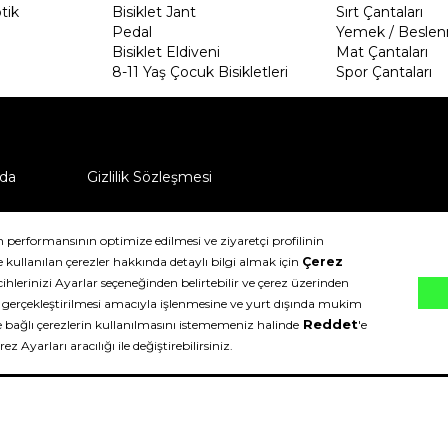
tik
Bisiklet Jant
Sırt Çantaları
Pedal
Yemek / Beslen
Bisiklet Eldiveni
Mat Çantaları
8-11 Yaş Çocuk Bisikletleri
Spor Çantaları
da
Gizlilik Sözleşmesi
ü nasıl iade edebilirim?
klıdır.