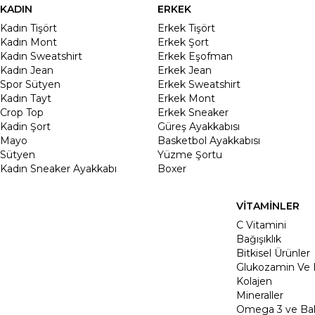
KADIN
ERKEK
Kadın Tişört
Erkek Tişört
Kadın Mont
Erkek Şort
Kadın Sweatshirt
Erkek Eşofman
Kadın Jean
Erkek Jean
Spor Sütyen
Erkek Sweatshirt
Kadın Tayt
Erkek Mont
Crop Top
Erkek Sneaker
Kadin Şort
Güreş Ayakkabısı
Mayo
Basketbol Ayakkabısı
Sütyen
Yüzme Şortu
Kadın Sneaker Ayakkabı
Boxer
VİTAMİNLER
C Vitamini
Bağışıklık
Bitkisel Ürünler
Glukozamin Ve 
Kolajen
Mineraller
Omega 3 ve Balı