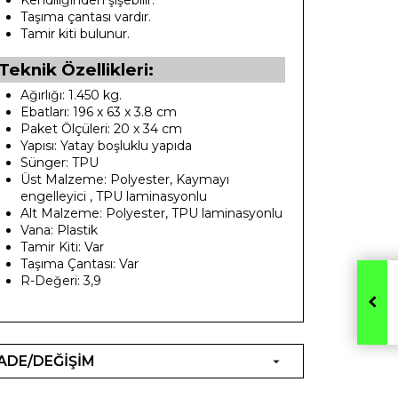
Kendiliğinden şişebilir.
Taşıma çantası vardır.
Tamir kiti bulunur.
Teknik Özellikleri:
Ağırlığı: 1.450 kg.
Ebatları: 196 x 63 x 3.8 cm
Paket Ölçüleri: 20 x 34 cm
Yapısı: Yatay boşluklu yapıda
Sünger: TPU
Üst Malzeme: Polyester, Kaymayı
engelleyici , TPU laminasyonlu
Alt Malzeme: Polyester, TPU laminasyonlu
Vana: Plastik
Tamir Kiti: Var
Taşıma Çantası: Var
R-Değeri: 3,9
İADE/DEĞİŞİM