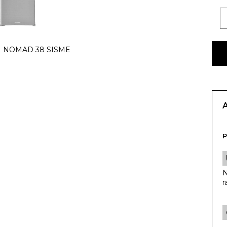
P
N
r