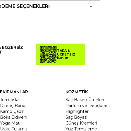
ÖDEME SEÇENEKLERİ
& EGZERSİZ
TARA &
T
ÜCRETSİZ
İNDİR!
EKİPMANLAR
KOZMETİK
Termoslar
Saç Bakım Ürünleri
Direnç Bandı
Parfüm ve Deodorant
Kamp Çadırı
Highlighter
Boks Eldiveni
Saç Boyası
Yoga Matı
Güneş Kremleri
Uyku Tulumu
Yüz Temizleme