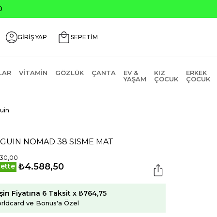
0
GİRİŞ YAP
SEPETİM
LAR
VITAMIN
GÖZLÜK
ÇANTA
EV &
KIZ
ERKEK
YAŞAM
ÇOCUK
ÇOCUK
uin
NGUIN NOMAD 38 SISME MAT
30,00
₺4.588,50
ette
şin Fiyatına 6 Taksit x ₺764,75
rldcard ve Bonus'a Özel