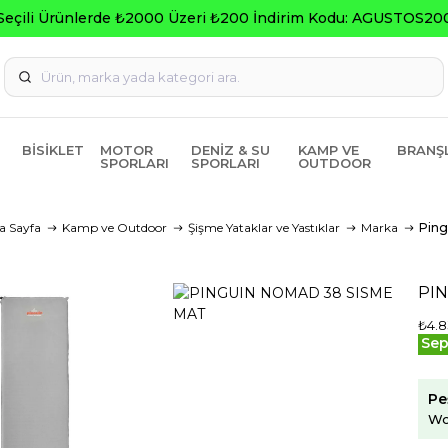
Seçili Ürünlerde ₺2000 Üzeri ₺200 İndirim Kodu: AGUSTOS20
BISIKLET
MOTOR
DENIZ & SU
KAMP VE
BRANŞ
SPORLARI
SPORLARI
OUTDOOR
a Sayfa
Kamp ve Outdoor
Şişme Yataklar ve Yastıklar
Marka
Ping
PI
₺4.8
Sep
Pe
Wo