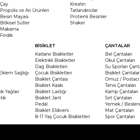
Çay
Kreatin
Propolis ve Arı Ürünleri
Tatlandırıcılar
Besin Mayası
Proteinli Besinler
Bitkisel Sütler
Shaker
Makarna
Fındık
BİSİKLET
ÇANTALAR
Katlanır Bisikletler
Bel Çantaları
Elektrikli Bisikletler
Okul Çantaları
Dağ Bisikletleri
Su Sporları Çanta
Eklem Sağlığı
Çocuk Bisikletleri
Bisiklet Çantalar
Bisiklet Çantası
Omuz / Postacı 
Bisiklet Kaskı
Tenis Çantaları
k Yağları
Bisiklet Lastiği
Kamp Çantaları
tik
Bisiklet Jant
Sırt Çantaları
Pedal
Yemek / Beslen
Bisiklet Eldiveni
Mat Çantaları
8-11 Yaş Çocuk Bisikletleri
Spor Çantaları