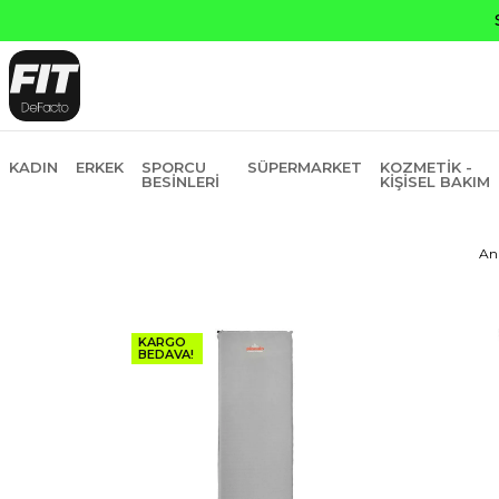
KADIN
ERKEK
SPORCU
SÜPERMARKET
KOZMETIK -
BESINLERI
KIŞISEL BAKIM
An
KARGO
BEDAVA!