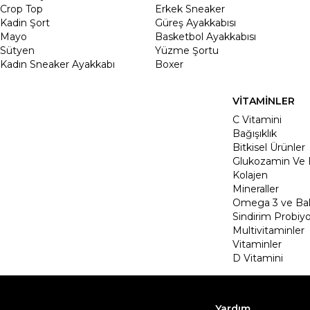
Crop Top
Erkek Sneaker
Kadin Şort
Güreş Ayakkabısı
Mayo
Basketbol Ayakkabısı
Sütyen
Yüzme Şortu
Kadın Sneaker Ayakkabı
Boxer
VİTAMİNLER
C Vitamini
Bağışıklık
Bitkisel Ürünler
Glukozamin Ve 
Kolajen
Mineraller
Omega 3 ve Balı
Sindirim Probiyo
Multivitaminler
Vitaminler
D Vitamini
Yardım