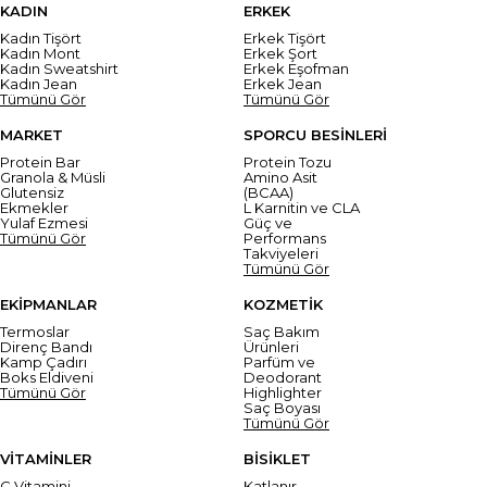
KADIN
ERKEK
Kadın Tişört
Erkek Tişört
Kadın Mont
Erkek Şort
Kadın Sweatshirt
Erkek Eşofman
Kadın Jean
Erkek Jean
Tümünü Gör
Tümünü Gör
MARKET
SPORCU BESİNLERİ
Protein Bar
Protein Tozu
Granola & Müsli
Amino Asit
Glutensiz
(BCAA)
Ekmekler
L Karnitin ve CLA
Yulaf Ezmesi
Güç ve
Tümünü Gör
Performans
Takviyeleri
Tümünü Gör
EKİPMANLAR
KOZMETİK
Termoslar
Saç Bakım
Direnç Bandı
Ürünleri
Kamp Çadırı
Parfüm ve
Boks Eldiveni
Deodorant
Tümünü Gör
Highlighter
Saç Boyası
Tümünü Gör
VİTAMİNLER
BİSİKLET
C Vitamini
Katlanır