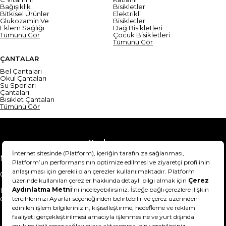
Bağışıklık
Bisikletler
Bitkisel Ürünler
Elektrikli
Glukozamin Ve
Bisikletler
Eklem Sağlığı
Dağ Bisikletleri
Tümünü Gör
Çocuk Bisikletleri
Tümünü Gör
ÇANTALAR
Bel Çantaları
Okul Çantaları
Su Sporları
Çantaları
Bisiklet Çantaları
Tümünü Gör
Yardım
Mesafeli Satış Sözleşmesi
Teslimat Bilgisi
Gizlilik Sözleşmesi
Şartlar & Koşullar
Ürünümü nasıl iade
Hakkımızda
edebilirim?