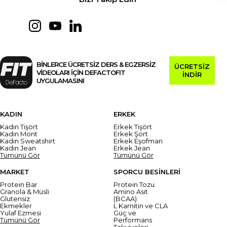
BİNLERCE ÜCRETSİZ DERS & EGZERSİZ
ÜCRETSİZ
VİDEOLARI İÇİN DEFACTOFIT
İNDİR
UYGULAMASINI
KADIN
ERKEK
Kadın Tişört
Erkek Tişört
Kadın Mont
Erkek Şort
Kadın Sweatshirt
Erkek Eşofman
Kadın Jean
Erkek Jean
Tümünü Gör
Tümünü Gör
MARKET
SPORCU BESİNLERİ
Protein Bar
Protein Tozu
Granola & Müsli
Amino Asit
Glutensiz
(BCAA)
Ekmekler
L Karnitin ve CLA
Yulaf Ezmesi
Güç ve
Tümünü Gör
Performans
Takviyeleri