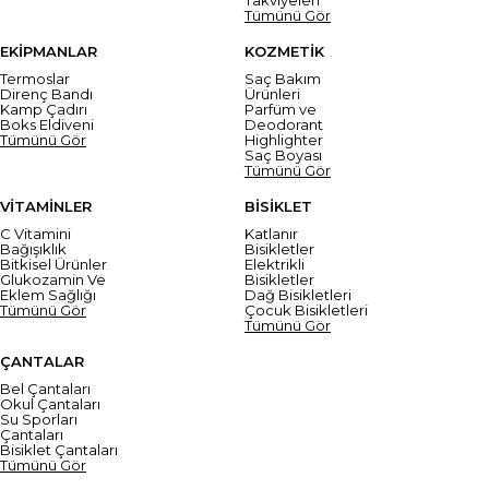
Tümünü Gör
EKİPMANLAR
KOZMETİK
Termoslar
Saç Bakım
Direnç Bandı
Ürünleri
Kamp Çadırı
Parfüm ve
Boks Eldiveni
Deodorant
Tümünü Gör
Highlighter
Saç Boyası
Tümünü Gör
VİTAMİNLER
BİSİKLET
C Vitamini
Katlanır
Bağışıklık
Bisikletler
Bitkisel Ürünler
Elektrikli
Glukozamin Ve
Bisikletler
Eklem Sağlığı
Dağ Bisikletleri
Tümünü Gör
Çocuk Bisikletleri
Tümünü Gör
ÇANTALAR
Bel Çantaları
Okul Çantaları
Su Sporları
Çantaları
Bisiklet Çantaları
Tümünü Gör