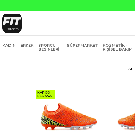
KADIN
ERKEK
SPORCU
SÜPERMARKET
KOZMETIK -
BESINLERI
KIŞISEL BAKIM
Ana
KARGO
BEDAVA!