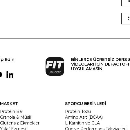
ip Edin
BİNLERCE ÜCRETSİZ DERS 
VİDEOLARI İÇİN DEFACTOFI
UYGULAMASINI
MARKET
SPORCU BESİNLERİ
Protein Bar
Protein Tozu
Granola & Müsli
Amino Asit (BCAA)
Glutensiz Ekmekler
L Karnitin ve CLA
Yulaf Ezmesi
Güç ve Performans Takviyeleri