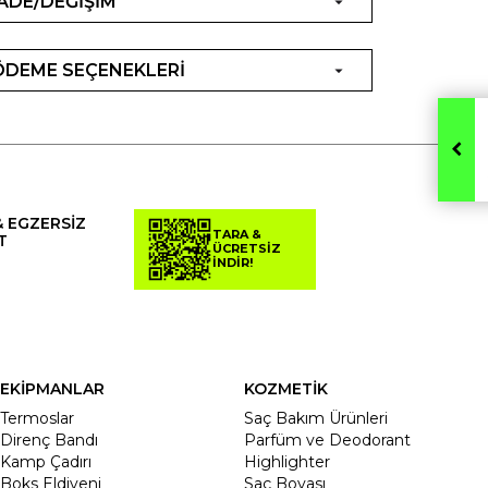
İADE/DEĞİŞİM
ÖDEME SEÇENEKLERİ
& EGZERSİZ
TARA &
T
ÜCRETSİZ
İNDİR!
EKİPMANLAR
KOZMETİK
Termoslar
Saç Bakım Ürünleri
Direnç Bandı
Parfüm ve Deodorant
Kamp Çadırı
Highlighter
Boks Eldiveni
Saç Boyası