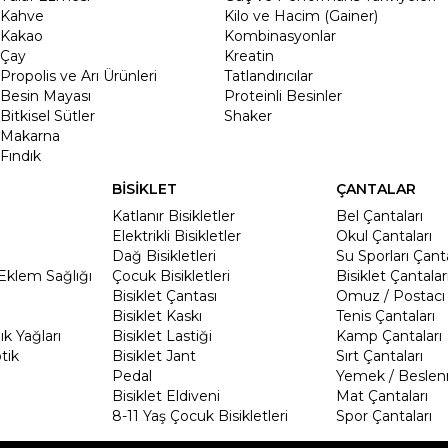
Kahve
Kilo ve Hacim (Gainer)
Kakao
Kombinasyonlar
Çay
Kreatin
Propolis ve Arı Ürünleri
Tatlandırıcılar
Besin Mayası
Proteinli Besinler
Bitkisel Sütler
Shaker
Makarna
Fındık
BİSİKLET
ÇANTALAR
Katlanır Bisikletler
Bel Çantaları
Elektrikli Bisikletler
Okul Çantaları
Dağ Bisikletleri
Su Sporları Çanta
Eklem Sağlığı
Çocuk Bisikletleri
Bisiklet Çantalar
Bisiklet Çantası
Omuz / Postacı 
Bisiklet Kaskı
Tenis Çantaları
k Yağları
Bisiklet Lastiği
Kamp Çantaları
tik
Bisiklet Jant
Sırt Çantaları
Pedal
Yemek / Beslen
Bisiklet Eldiveni
Mat Çantaları
8-11 Yaş Çocuk Bisikletleri
Spor Çantaları