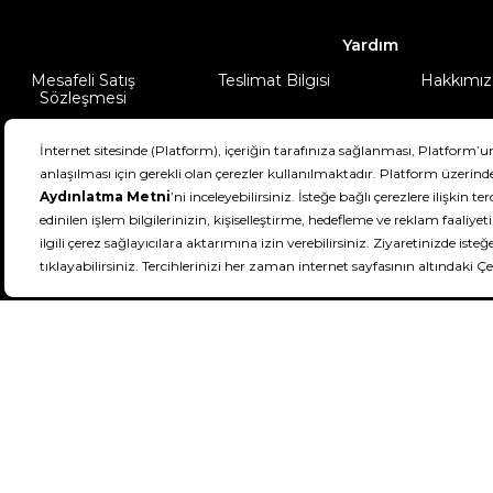
Yardım
Mesafeli Satış
Teslimat Bilgisi
Hakkımız
Sözleşmesi
Şartlar & Koşullar
Ürünüm
DeFactoFIT ©️ 2022-2026. Tüm hakları sa
21
SEÇİNİZ