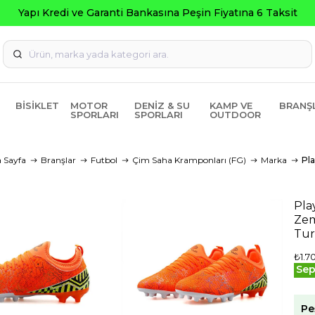
Yapı Kredi ve Garanti Bankasına Peşin Fiyatına 6 Taksit
BISIKLET
MOTOR
DENIZ & SU
KAMP VE
BRANŞ
SPORLARI
SPORLARI
OUTDOOR
 Sayfa
Branşlar
Futbol
Çim Saha Kramponları (FG)
Marka
Pl
Pla
Ze
Tu
₺1.7
Sep
Pe