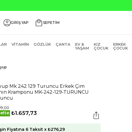
GİRİŞ YAP
SEPETİM
LAR
VITAMIN
GÖZLÜK
ÇANTA
EV &
KIZ
ERKEK
YAŞAM
ÇOCUK
ÇOCUK
ayup
yup Mk 242 129 Turuncu Erkek Çim
min Kramponu MK-242-129-TURUNCU
runcu
09,00
₺1.657,73
ette
şin Fiyatına 6 Taksit x ₺276,29