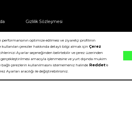
da
Gizlilik Sözleşmesi
ü nasıl iade edebilirim?
klıdır.