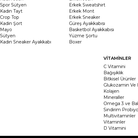
Spor Sütyen
Erkek Sweatshirt
Kadın Tayt
Erkek Mont
Crop Top
Erkek Sneaker
Kadin Şort
Güreş Ayakkabısı
Mayo
Basketbol Ayakkabısı
Sütyen
Yüzme Şortu
Kadın Sneaker Ayakkabı
Boxer
VİTAMİNLER
C Vitamini
Bağışıklık
Bitkisel Ürünler
Glukozamin Ve 
Kolajen
Mineraller
Omega 3 ve Balı
Sindirim Probiyo
Multivitaminler
Vitaminler
D Vitamini