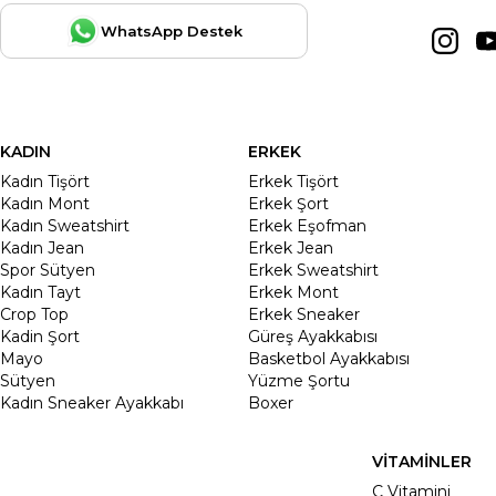
WhatsApp Destek
KADIN
ERKEK
Kadın Tişört
Erkek Tişört
Kadın Mont
Erkek Şort
Kadın Sweatshirt
Erkek Eşofman
Kadın Jean
Erkek Jean
Spor Sütyen
Erkek Sweatshirt
Kadın Tayt
Erkek Mont
Crop Top
Erkek Sneaker
Kadin Şort
Güreş Ayakkabısı
Mayo
Basketbol Ayakkabısı
Sütyen
Yüzme Şortu
Kadın Sneaker Ayakkabı
Boxer
VİTAMİNLER
C Vitamini