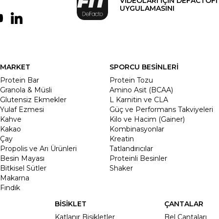
VİDEOLARI İÇİN DEFACTOFI
UYGULAMASINI
MARKET
SPORCU BESİNLERİ
Protein Bar
Protein Tozu
Granola & Müsli
Amino Asit (BCAA)
Glutensiz Ekmekler
L Karnitin ve CLA
Yulaf Ezmesi
Güç ve Performans Takviyeleri
Kahve
Kilo ve Hacim (Gainer)
Kakao
Kombinasyonlar
Çay
Kreatin
Propolis ve Arı Ürünleri
Tatlandırıcılar
Besin Mayası
Proteinli Besinler
Bitkisel Sütler
Shaker
Makarna
Fındık
BİSİKLET
ÇANTALAR
Katlanır Bisikletler
Bel Çantaları