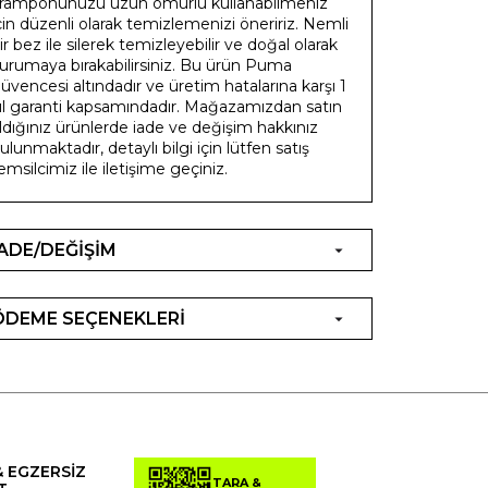
ramponunuzu uzun ömürlü kullanabilmeniz
çin düzenli olarak temizlemenizi öneririz. Nemli
ir bez ile silerek temizleyebilir ve doğal olarak
urumaya bırakabilirsiniz. Bu ürün Puma
üvencesi altındadır ve üretim hatalarına karşı 1
ıl garanti kapsamındadır. Mağazamızdan satın
ldığınız ürünlerde iade ve değişim hakkınız
ulunmaktadır, detaylı bilgi için lütfen satış
emsilcimiz ile iletişime geçiniz.
İADE/DEĞİŞİM
ÖDEME SEÇENEKLERİ
& EGZERSİZ
TARA &