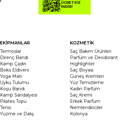
T
ÜCRETSİZ
İNDİR!
EKİPMANLAR
KOZMETİK
Termoslar
Saç Bakım Ürünleri
Direnç Bandı
Parfüm ve Deodorant
Kamp Çadırı
Highlighter
Boks Eldiveni
Saç Boyası
Yoga Matı
Güneş Kremleri
Uyku Tulumu
Yüz Temizleme
Koşu Bandı
Kadın Parfüm
Kamp Sandalyesi
Saç Kremi
Pilates Topu
Erkek Parfüm
Tenis
Nemlendiriciler
Yüzme ve Dalış
Kolonya