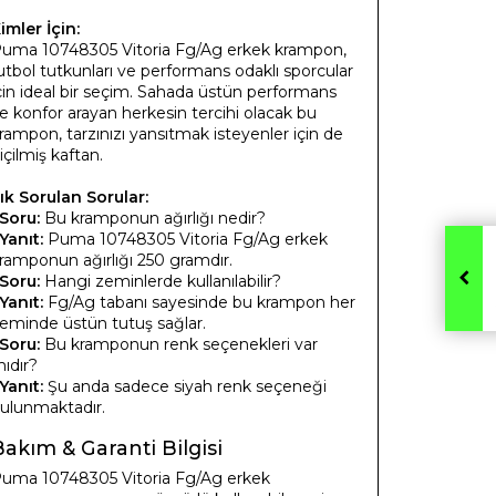
imler İçin:
uma 10748305 Vitoria Fg/Ag erkek krampon,
utbol tutkunları ve performans odaklı sporcular
çin ideal bir seçim. Sahada üstün performans
e konfor arayan herkesin tercihi olacak bu
rampon, tarzınızı yansıtmak isteyenler için de
içilmiş kaftan.
ık Sorulan Sorular:
Soru:
Bu kramponun ağırlığı nedir?
Yanıt:
Puma 10748305 Vitoria Fg/Ag erkek
ramponun ağırlığı 250 gramdır.
Soru:
Hangi zeminlerde kullanılabilir?
Yanıt:
Fg/Ag tabanı sayesinde bu krampon her
eminde üstün tutuş sağlar.
Soru:
Bu kramponun renk seçenekleri var
ıdır?
Yanıt:
Şu anda sadece siyah renk seçeneği
ulunmaktadır.
Bakım & Garanti Bilgisi
uma 10748305 Vitoria Fg/Ag erkek