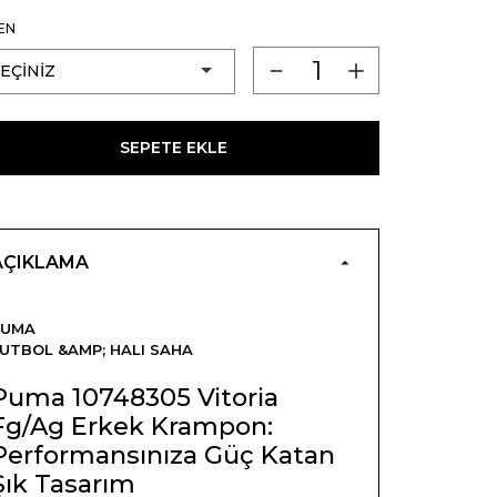
EN
SEPETE EKLE
AÇIKLAMA
PUMA
UTBOL &AMP; HALI SAHA
Puma 10748305 Vitoria
Fg/Ag Erkek Krampon:
Performansınıza Güç Katan
Şık Tasarım