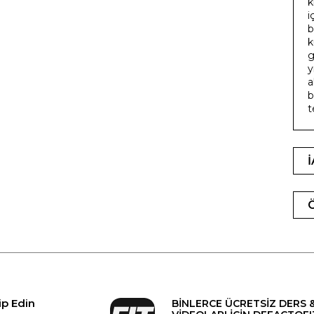
k
i
b
k
g
y
a
b
t
ip Edin
BİNLERCE ÜCRETSİZ DERS 