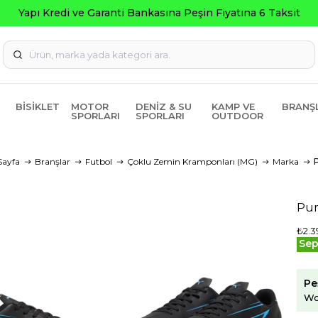
BISIKLET
MOTOR
DENIZ & SU
KAMP VE
BRANŞ
SPORLARI
SPORLARI
OUTDOOR
Sayfa
Branşlar
Futbol
Çoklu Zemin Kramponları (MG)
Marka
Pum
₺2.3
Sep
Pe
Wo