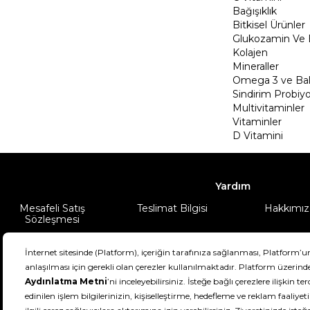
Bağışıklık
Bitkisel Ürünler
Glukozamin Ve 
Kolajen
Mineraller
Omega 3 ve Balı
Sindirim Probiyo
Multivitaminler
Vitaminler
D Vitamini
Yardım
Mesafeli Satış
Teslimat Bilgisi
Hakkımız
Sözleşmesi
Şartlar & Koşullar
Ürünüm