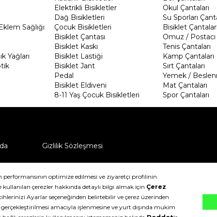
Elektrikli Bisikletler
Okul Çantaları
Dağ Bisikletleri
Su Sporları Çanta
Eklem Sağlığı
Çocuk Bisikletleri
Bisiklet Çantalar
Bisiklet Çantası
Omuz / Postacı 
Bisiklet Kaskı
Tenis Çantaları
k Yağları
Bisiklet Lastiği
Kamp Çantaları
tik
Bisiklet Jant
Sırt Çantaları
Pedal
Yemek / Beslen
Bisiklet Eldiveni
Mat Çantaları
8-11 Yaş Çocuk Bisikletleri
Spor Çantaları
da
Gizlilik Sözleşmesi
ü nasıl iade edebilirim?