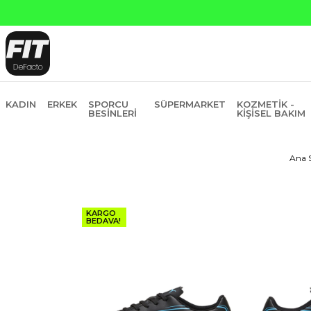
6 Taksit
KADIN
ERKEK
SPORCU
SÜPERMARKET
KOZMETIK -
BESINLERI
KIŞISEL BAKIM
Ana 
KARGO
BEDAVA!