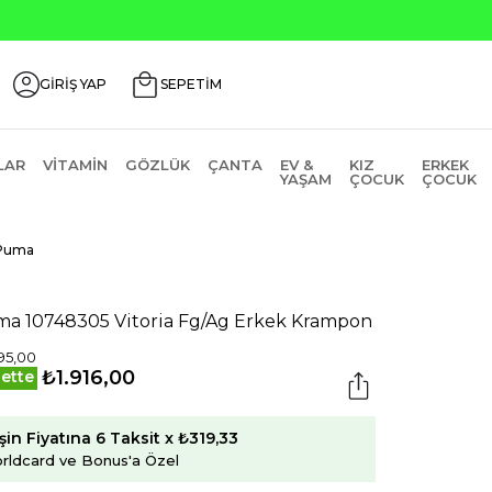
Seçili Ürünlerde ₺2000 Üzeri ₺200 İndirim Kodu
GİRİŞ YAP
SEPETİM
LAR
VITAMIN
GÖZLÜK
ÇANTA
EV &
KIZ
ERKEK
YAŞAM
ÇOCUK
ÇOCUK
Puma
a 10748305 Vitoria Fg/Ag Erkek Krampon
95,00
₺1.916,00
ette
şin Fiyatına 6 Taksit x ₺319,33
rldcard ve Bonus'a Özel