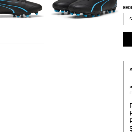
BED
F