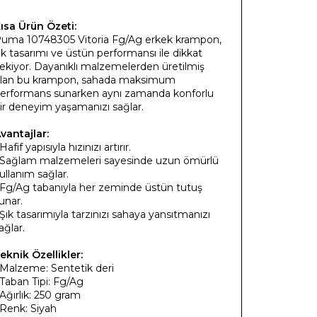
ısa Ürün Özeti:
uma 10748305 Vitoria Fg/Ag erkek krampon,
ık tasarımı ve üstün performansı ile dikkat
ekiyor. Dayanıklı malzemelerden üretilmiş
lan bu krampon, sahada maksimum
erformans sunarken aynı zamanda konforlu
ir deneyim yaşamanızı sağlar.
vantajlar:
 Hafif yapısıyla hızınızı artırır.
 Sağlam malzemeleri sayesinde uzun ömürlü
ullanım sağlar.
 Fg/Ag tabanıyla her zeminde üstün tutuş
unar.
 Şık tasarımıyla tarzınızı sahaya yansıtmanızı
ağlar.
eknik Özellikler:
 Malzeme: Sentetik deri
 Taban Tipi: Fg/Ag
 Ağırlık: 250 gram
 Renk: Siyah