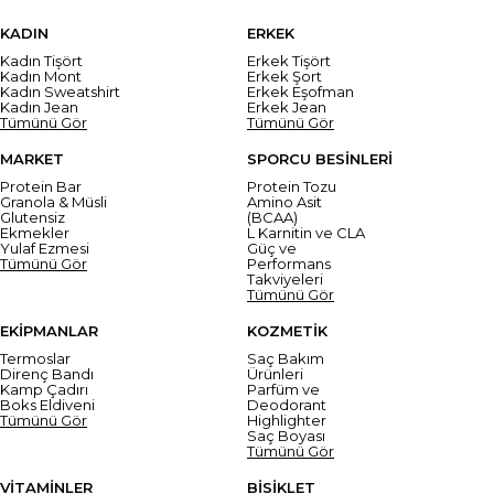
KADIN
ERKEK
Kadın Tişört
Erkek Tişört
Kadın Mont
Erkek Şort
Kadın Sweatshirt
Erkek Eşofman
Kadın Jean
Erkek Jean
Tümünü Gör
Tümünü Gör
MARKET
SPORCU BESİNLERİ
Protein Bar
Protein Tozu
Granola & Müsli
Amino Asit
Glutensiz
(BCAA)
Ekmekler
L Karnitin ve CLA
Yulaf Ezmesi
Güç ve
Tümünü Gör
Performans
Takviyeleri
Tümünü Gör
EKİPMANLAR
KOZMETİK
Termoslar
Saç Bakım
Direnç Bandı
Ürünleri
Kamp Çadırı
Parfüm ve
Boks Eldiveni
Deodorant
Tümünü Gör
Highlighter
Saç Boyası
Tümünü Gör
VİTAMİNLER
BİSİKLET