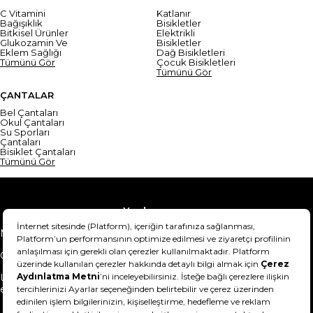
C Vitamini
Katlanır
Bağışıklık
Bisikletler
Bitkisel Ürünler
Elektrikli
Glukozamin Ve
Bisikletler
Eklem Sağlığı
Dağ Bisikletleri
Tümünü Gör
Çocuk Bisikletleri
Tümünü Gör
ÇANTALAR
Bel Çantaları
Okul Çantaları
Su Sporları
Çantaları
Bisiklet Çantaları
Tümünü Gör
Yardım
Mesafeli Satış Sözleşmesi
Teslimat Bilgisi
Gizlilik Sözleşmesi
Şartlar & Koşullar
Ürünümü nasıl iade
Hakkımızda
edebilirim?