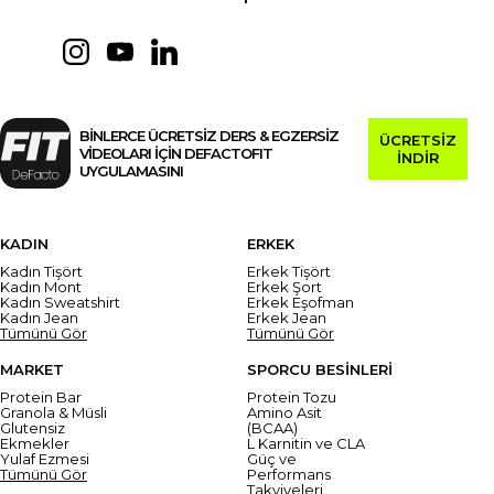
BİNLERCE ÜCRETSİZ DERS & EGZERSİZ
ÜCRETSİZ
VİDEOLARI İÇİN DEFACTOFIT
İNDİR
UYGULAMASINI
KADIN
ERKEK
Kadın Tişört
Erkek Tişört
Kadın Mont
Erkek Şort
Kadın Sweatshirt
Erkek Eşofman
Kadın Jean
Erkek Jean
Tümünü Gör
Tümünü Gör
MARKET
SPORCU BESİNLERİ
Protein Bar
Protein Tozu
Granola & Müsli
Amino Asit
Glutensiz
(BCAA)
Ekmekler
L Karnitin ve CLA
Yulaf Ezmesi
Güç ve
Tümünü Gör
Performans
Takviyeleri