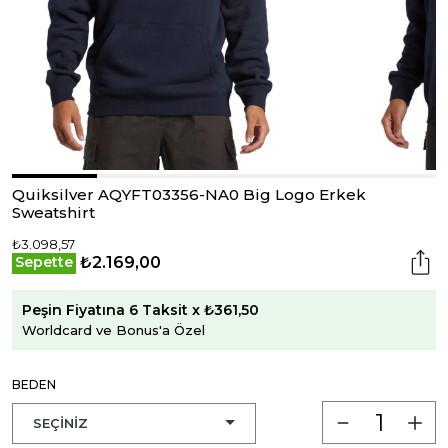
Quiksilver AQYFT03356-NA0 Big Logo Erkek
Sweatshirt
₺3.098,57
₺2.169,00
Sepette
Peşin Fiyatına 6 Taksit x ₺361,50
Worldcard ve Bonus'a Özel
BEDEN