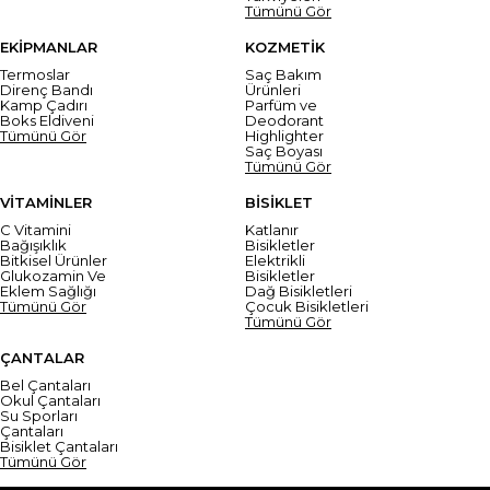
Tümünü Gör
EKİPMANLAR
KOZMETİK
Termoslar
Saç Bakım
Direnç Bandı
Ürünleri
Kamp Çadırı
Parfüm ve
Boks Eldiveni
Deodorant
Tümünü Gör
Highlighter
Saç Boyası
Tümünü Gör
VİTAMİNLER
BİSİKLET
C Vitamini
Katlanır
Bağışıklık
Bisikletler
Bitkisel Ürünler
Elektrikli
Glukozamin Ve
Bisikletler
Eklem Sağlığı
Dağ Bisikletleri
Tümünü Gör
Çocuk Bisikletleri
Tümünü Gör
ÇANTALAR
Bel Çantaları
Okul Çantaları
Su Sporları
Çantaları
Bisiklet Çantaları
Tümünü Gör