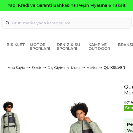
Seçili Ürünlerde 
BISIKLET
MOTOR
DENIZ & SU
KAMP VE
BRANŞ
SPORLARI
SPORLARI
OUTDOOR
Ana Sayfa
Erkek
Dış Giyim
Mont
Marka
QUIKSILVER
Qui
Mo
₺7.1
Sep
Pe
Wo