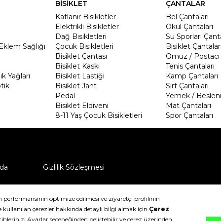
BİSİKLET
ÇANTALAR
Katlanır Bisikletler
Bel Çantaları
Elektrikli Bisikletler
Okul Çantaları
Dağ Bisikletleri
Su Sporları Çanta
Eklem Sağlığı
Çocuk Bisikletleri
Bisiklet Çantalar
Bisiklet Çantası
Omuz / Postacı 
Bisiklet Kaskı
Tenis Çantaları
k Yağları
Bisiklet Lastiği
Kamp Çantaları
tik
Bisiklet Jant
Sırt Çantaları
Pedal
Yemek / Beslen
Bisiklet Eldiveni
Mat Çantaları
8-11 Yaş Çocuk Bisikletleri
Spor Çantaları
da
Gizlilik Sözleşmesi
ü nasıl iade edebilirim?