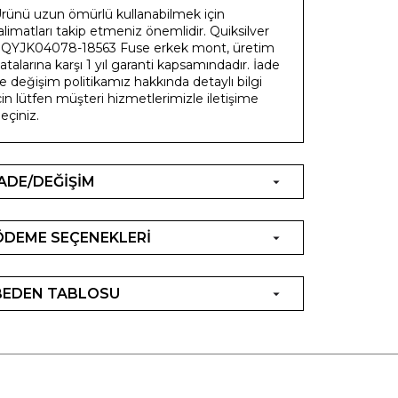
rünü uzun ömürlü kullanabilmek için
alimatları takip etmeniz önemlidir. Quiksilver
QYJK04078-18563 Fuse erkek mont, üretim
atalarına karşı 1 yıl garanti kapsamındadır. İade
e değişim politikamız hakkında detaylı bilgi
çin lütfen müşteri hizmetlerimizle iletişime
eçiniz.
İADE/DEĞİŞİM
ÖDEME SEÇENEKLERİ
BEDEN TABLOSU