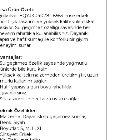
ısa Ürün Özeti:
uiksilver EQYJK04078-18563 Fuse erkek
ont, şık tasarımı ve yüksek kalitesi ile dikkat
ekiyor. Su geçirmez özelliği sayesinde her
evsim rahatlıkla kullanabilirsiniz. Dayanıklı
apısı ve hafif kumaşı ile konforlu bir giyim
eneyimi sunar.
vantajlar:
 Su geçirmez özellik sayesinde yağmurlu
ünlerde bile kuru kalın.
 Yüksek kaliteli malzemeden üretilmiştir, uzun
mürlü kullanım sağlar.
 Hafif yapısıyla gün boyu rahatlıkla
aşıyabilirsiniz.
 Şık tasarımı ile her tarza uyum sağlar.
eknik Özellikler:
 Malzeme: Dayanıklı su geçirmez kumaş
 Renk: Siyah
 Boyutlar: S, M, L, XL
 Cinsiyet: Erkek