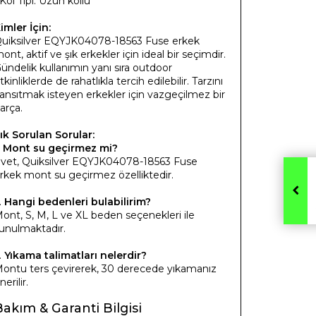
 Kol Tipi: Uzun kollu
imler İçin:
uiksilver EQYJK04078-18563 Fuse erkek
ont, aktif ve şık erkekler için ideal bir seçimdir.
ündelik kullanımın yanı sıra outdoor
tkinliklerde de rahatlıkla tercih edilebilir. Tarzını
ansıtmak isteyen erkekler için vazgeçilmez bir
arça.
ık Sorulan Sorular:
.
Mont su geçirmez mi?
vet, Quiksilver EQYJK04078-18563 Fuse
rkek mont su geçirmez özelliktedir.
.
Hangi bedenleri bulabilirim?
ont, S, M, L ve XL beden seçenekleri ile
unulmaktadır.
.
Yıkama talimatları nelerdir?
ontu ters çevirerek, 30 derecede yıkamanız
nerilir.
Bakım & Garanti Bilgisi