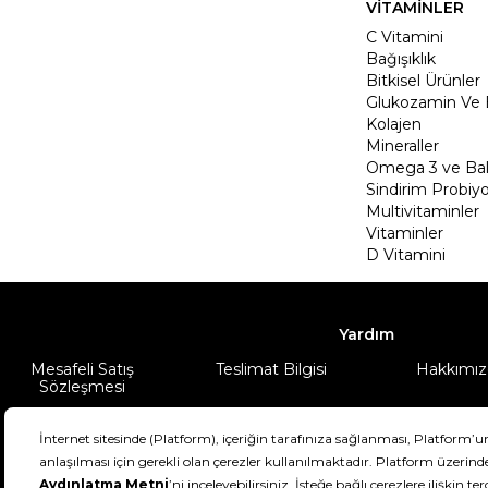
VİTAMİNLER
C Vitamini
Bağışıklık
Bitkisel Ürünler
Glukozamin Ve 
Kolajen
Mineraller
Omega 3 ve Balı
Sindirim Probiyo
Multivitaminler
Vitaminler
D Vitamini
Yardım
Mesafeli Satış
Teslimat Bilgisi
Hakkımız
Sözleşmesi
Şartlar & Koşullar
Ürünüm