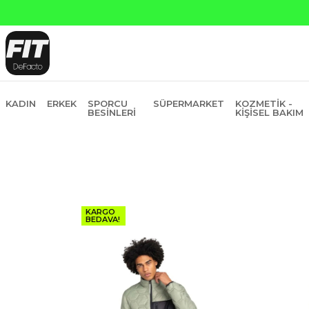
KADIN
ERKEK
SPORCU
SÜPERMARKET
KOZMETIK -
BESINLERI
KIŞISEL BAKIM
KARGO
BEDAVA!