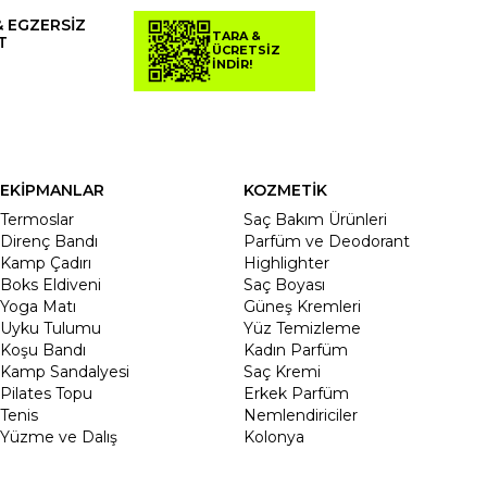
& EGZERSİZ
TARA &
T
ÜCRETSİZ
İNDİR!
EKİPMANLAR
KOZMETİK
Termoslar
Saç Bakım Ürünleri
Direnç Bandı
Parfüm ve Deodorant
Kamp Çadırı
Highlighter
Boks Eldiveni
Saç Boyası
Yoga Matı
Güneş Kremleri
Uyku Tulumu
Yüz Temizleme
Koşu Bandı
Kadın Parfüm
Kamp Sandalyesi
Saç Kremi
Pilates Topu
Erkek Parfüm
Tenis
Nemlendiriciler
Yüzme ve Dalış
Kolonya