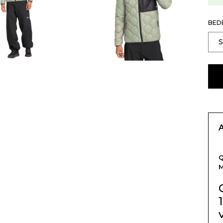
BED
Q