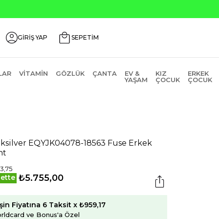
₺2000 Üzeri ₺200 İndirim Kodu: AGUSTOS200
GİRİŞ YAP
SEPETİM
LAR
VITAMIN
GÖZLÜK
ÇANTA
EV &
KIZ
ERKEK
YAŞAM
ÇOCUK
ÇOCUK
ksilver EQYJK04078-18563 Fuse Erkek
nt
93,75
₺5.755,00
ette
şin Fiyatına 6 Taksit x ₺959,17
rldcard ve Bonus'a Özel