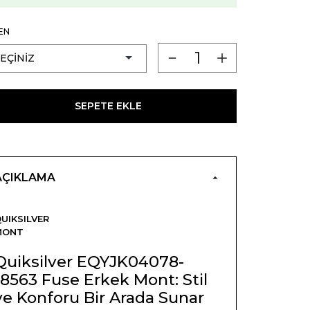
EN
SEPETE EKLE
AÇIKLAMA
UIKSILVER
MONT
Quiksilver EQYJK04078-
18563 Fuse Erkek Mont: Stil
ve Konforu Bir Arada Sunar