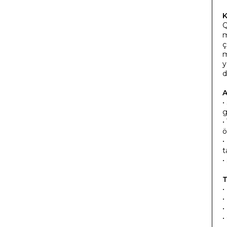
K
Q
m
ç
m
y
d
A
•
g
•
ö
•
t
•
T
•
•
•
•