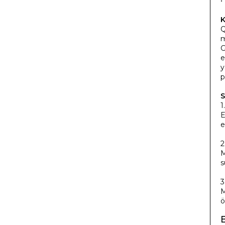
•
K
Q
m
G
e
y
p
S
1
E
e
2
M
s
3
M
ö